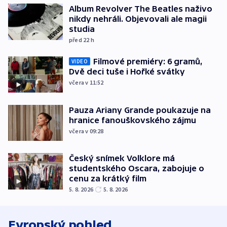
Album Revolver The Beatles naživo
nikdy nehráli. Objevovali ale magii
studia
před 22
h
Filmové premiéry: 6 gramů,
VIDEO
Dvě deci tuše i Hořké svátky
včera v 11:52
Pauza Ariany Grande poukazuje na
hranice fanouškovského zájmu
včera v 09:28
Český snímek Volklore má
studentského Oscara, zabojuje o
cenu za krátký film
5. 8. 2026
5. 8. 2026
Evropský pohled