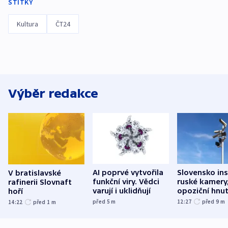
ŠTÍTKY
Kultura
ČT24
Výběr redakce
AI poprvé vytvořila
Slovensko ins
V bratislavské
funkční viry. Vědci
ruské kamery,
rafinerii Slovnaft
varují i uklidňují
opoziční hnut
hoří
před 5
m
12:27
před 9
m
14:22
před 1
m