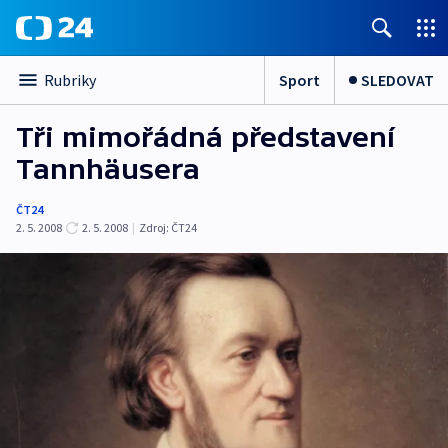
Sport
SLEDOVAT
Rubriky
Tři mimořádná představení
Tannhäusera
ČT24
2. 5. 2008
2. 5. 2008
|
Zdroj:
ČT24