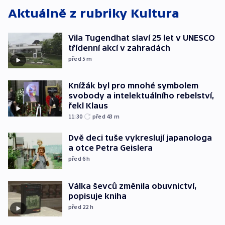
Aktuálně z rubriky
Kultura
Vila Tugendhat slaví 25 let v UNESCO
třídenní akcí v zahradách
před 5
m
Knížák byl pro mnohé symbolem
svobody a intelektuálního rebelství,
řekl Klaus
11:30
před 43
m
Dvě deci tuše vykreslují japanologa
a otce Petra Geislera
před 6
h
Válka ševců změnila obuvnictví,
popisuje kniha
před 22
h