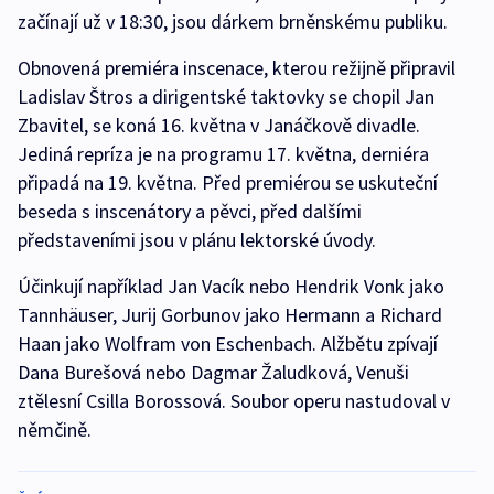
začínají už v 18:30, jsou dárkem brněnskému publiku.
Obnovená premiéra inscenace, kterou režijně připravil
Ladislav Štros a dirigentské taktovky se chopil Jan
Zbavitel, se koná 16. května v Janáčkově divadle.
Jediná repríza je na programu 17. května, derniéra
připadá na 19. května. Před premiérou se uskuteční
beseda s inscenátory a pěvci, před dalšími
představeními jsou v plánu lektorské úvody.
Účinkují například Jan Vacík nebo Hendrik Vonk jako
Tannhäuser, Jurij Gorbunov jako Hermann a Richard
Haan jako Wolfram von Eschenbach. Alžbětu zpívají
Dana Burešová nebo Dagmar Žaludková, Venuši
ztělesní Csilla Borossová. Soubor operu nastudoval v
němčině.