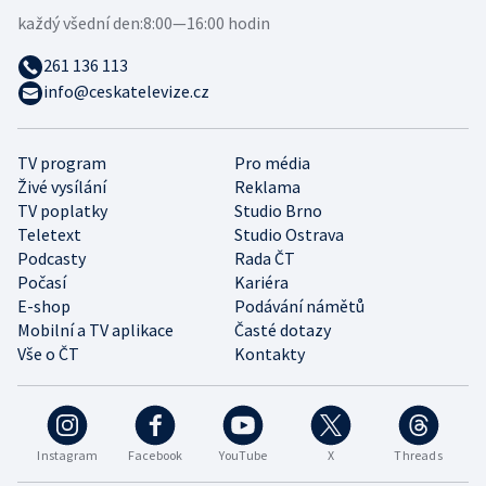
každý všední den:
8:00—16:00 hodin
261 136 113
info@ceskatelevize.cz
TV program
Pro média
Živé vysílání
Reklama
TV poplatky
Studio Brno
Teletext
Studio Ostrava
Podcasty
Rada ČT
Počasí
Kariéra
E-shop
Podávání námětů
Mobilní a TV aplikace
Časté dotazy
Vše o ČT
Kontakty
Instagram
Facebook
YouTube
X
Threads