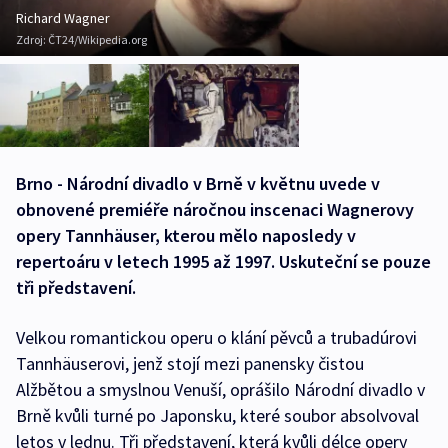
Richard Wagner
Zdroj:
ČT24/Wikipedia.org
Brno - Národní divadlo v Brně v květnu uvede v
obnovené premiéře náročnou inscenaci Wagnerovy
opery Tannhäuser, kterou mělo naposledy v
repertoáru v letech 1995 až 1997. Uskuteční se pouze
tři představení.
Velkou romantickou operu o klání pěvců a trubadúrovi
Tannhäuserovi, jenž stojí mezi panensky čistou
Alžbětou a smyslnou Venuší, oprášilo Národní divadlo v
Brně kvůli turné po Japonsku, které soubor absolvoval
letos v lednu. Tři představení, která kvůli délce opery