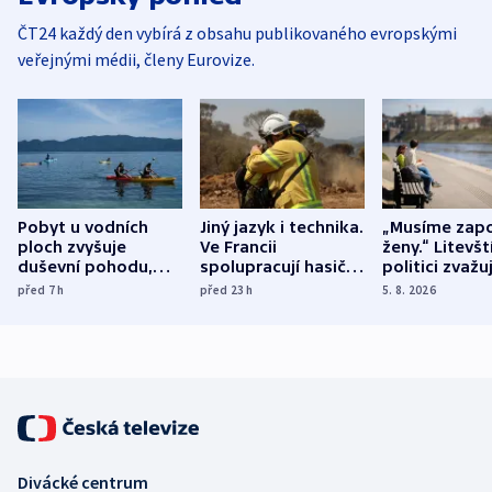
ČT24 každý den vybírá z obsahu publikovaného evropskými
veřejnými médii, členy Eurovize.
Pobyt u vodních
Jiný jazyk i technika.
„Musíme zapo
ploch zvyšuje
Ve Francii
ženy.“ Litevšt
duševní pohodu,
spolupracují hasiči z
politici zvažuj
ukázala
různých zemí
dohodu o
před 7
h
před 23
h
5. 8. 2026
mezinárodní studie
demografii
Divácké centrum