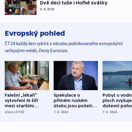
Dvě deci tuše i Hořké svátky
6. 8. 2026
Evropský pohled
ČT24 každý den vybírá z obsahu publikovaného evropskými
veřejnými médii, členy Eurovize.
Falešní „lékaři“
Spekulace o
Pobyt u vodn
vytvoření AI šíří
přímém ruském
ploch zvyšuje
mezi staršími
útoku jsou pošetilé,
duševní poho
Poláky nebezpečné
míní estonský
ukázala
včera v 07:00
7. 8. 2026
7. 8. 2026
zdravotní rady
bezpečnostní
mezinárodní 
expert