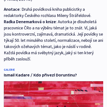
Anotace
: Druhá povídková kniha publicistky a
redaktorky Českého rozhlasu Mileny Štráfeldové.
Radka Denemarková o knize
: Autorka je dlouholetá
pracovnice ČRo a na výběru témat je to znát. Ví, jaká
jsou kontroverzní, zajímavá, dramatická. Její povídky se
týkají 50. let minulého století, normalizace, nebojí se ani
takových ožehavých témat, jako je násilí v rodině.
Každá povídka má svébytný jazyk, jaký si ten který
příběh zaslouží.
GALERIE
Ismail Kadare / Kdo přivezl Doruntinu?