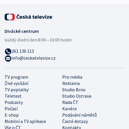
Divácké centrum
každý všední den:
8:00—16:00 hodin
261 136 113
info@ceskatelevize.cz
TV program
Pro média
Živé vysílání
Reklama
TV poplatky
Studio Brno
Teletext
Studio Ostrava
Podcasty
Rada ČT
Počasí
Kariéra
E-shop
Podávání námětů
Mobilní a TV aplikace
Časté dotazy
Vše o ČT
Kontakty