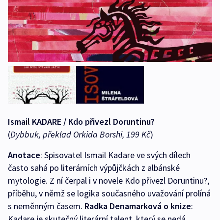
Ismail KADARE / Kdo přivezl Doruntinu?
(
Dybbuk, překlad Orkida Borshi, 199 Kč
)
Anotace
: Spisovatel Ismail Kadare ve svých dílech
často sahá po literárních výpůjčkách z albánské
mytologie. Z ní čerpal i v novele Kdo přivezl Doruntinu?,
příběhu, v němž se logika současného uvažování prolíná
s neměnným časem.
Radka Denamarková o knize
:
Kadare je skutečný literární talent, který se nedá