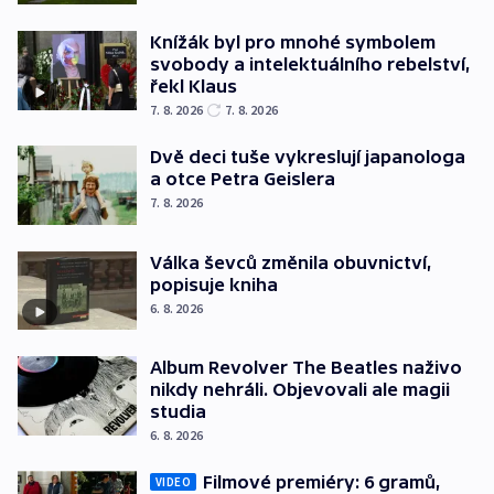
Knížák byl pro mnohé symbolem
svobody a intelektuálního rebelství,
řekl Klaus
7. 8. 2026
7. 8. 2026
Dvě deci tuše vykreslují japanologa
a otce Petra Geislera
7. 8. 2026
Válka ševců změnila obuvnictví,
popisuje kniha
6. 8. 2026
Album Revolver The Beatles naživo
nikdy nehráli. Objevovali ale magii
studia
6. 8. 2026
Filmové premiéry: 6 gramů,
VIDEO