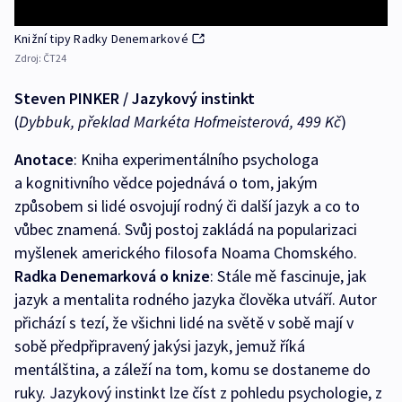
Knižní tipy Radky Denemarkové
Zdroj:
ČT24
Steven PINKER / Jazykový instinkt
(
Dybbuk, překlad Markéta Hofmeisterová, 499 Kč
)
Anotace
: Kniha experimentálního psychologa
a kognitivního vědce pojednává o tom, jakým
způsobem si lidé osvojují rodný či další jazyk a co to
vůbec znamená. Svůj postoj zakládá na popularizaci
myšlenek amerického filosofa Noama Chomského.
Radka Denemarková o knize
: Stále mě fascinuje, jak
jazyk a mentalita rodného jazyka člověka utváří. Autor
přichází s tezí, že všichni lidé na světě v sobě mají v
sobě předpřipravený jakýsi jazyk, jemuž říká
mentálština, a záleží na tom, komu se dostaneme do
ruky. Jazykový instinkt lze číst z pohledu psychologie, z