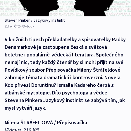
Steven Pinker / Jazykový instinkt
Zdroj:
ČT24/Dybbuk
V knižních tipech překladatelky a spisovatelky Radky
Denamarkové je zastoupena česká a světová
beletrie i populárně-vědecká literatura. Společného
nemají nic, tedy každý čtenář by si mohl přijít na své:
Povídkový soubor Přepisovačka Mileny Štráfeldové
zahrnuje témata dramatická i kontroverzní. Novela
Kdo přivezl Doruntinu? Ismaila Kadareho čerpá z
albánské mytologie. Dílo psychologa a vědce
Stevena Pinkera Jazykový instinkt se zabývá tím, jak
mysl vytváří jazyk.
Milena ŠTRÁFELDOVÁ / Přepisovačka
(
Primus, 219 Kč
)