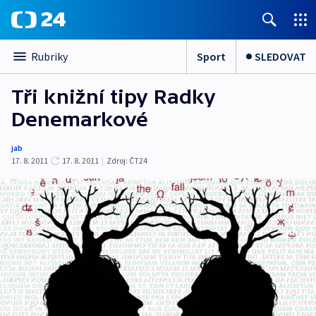
Sport
SLEDOVAT
Rubriky
Tři knižní tipy Radky
Denemarkové
jab
17. 8. 2011
17. 8. 2011
|
Zdroj:
ČT24