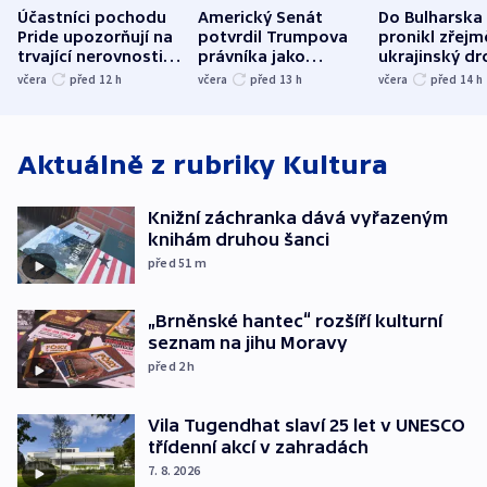
Účastníci pochodu
Americký Senát
Do Bulharska
Pride upozorňují na
potvrdil Trumpova
pronikl zřejm
trvající nerovnosti i
právníka jako
ukrajinský dr
společenskou
ministra
explodoval k
včera
před 12
h
včera
před 13
h
včera
před 14
h
atmosféru
spravedlnosti
od plynovod
Aktuálně z rubriky
Kultura
Knižní záchranka dává vyřazeným
knihám druhou šanci
před 51
m
„Brněnské hantec“ rozšíří kulturní
seznam na jihu Moravy
před 2
h
Vila Tugendhat slaví 25 let v UNESCO
třídenní akcí v zahradách
7. 8. 2026