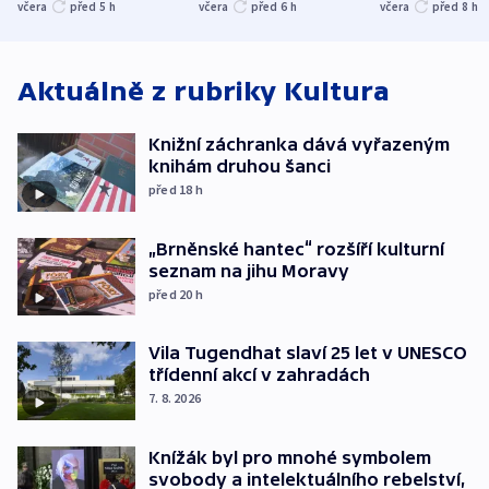
evakuovali tisíce lidí
Bělgorodu
včera
před 5
h
včera
před 6
h
včera
před 8
h
Aktuálně z rubriky
Kultura
Knižní záchranka dává vyřazeným
knihám druhou šanci
před 18
h
„Brněnské hantec“ rozšíří kulturní
seznam na jihu Moravy
před 20
h
Vila Tugendhat slaví 25 let v UNESCO
třídenní akcí v zahradách
7. 8. 2026
Knížák byl pro mnohé symbolem
svobody a intelektuálního rebelství,