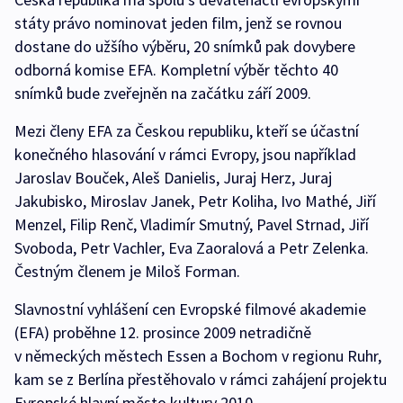
státy právo nominovat jeden film, jenž se rovnou
dostane do užšího výběru, 20 snímků pak dovybere
odborná komise EFA. Kompletní výběr těchto 40
snímků bude zveřejněn na začátku září 2009.
Mezi členy EFA za Českou republiku, kteří se účastní
konečného hlasování v rámci Evropy, jsou například
Jaroslav Bouček, Aleš Danielis, Juraj Herz, Juraj
Jakubisko, Miroslav Janek, Petr Koliha, Ivo Mathé, Jiří
Menzel, Filip Renč, Vladimír Smutný, Pavel Strnad, Jiří
Svoboda, Petr Vachler, Eva Zaoralová a Petr Zelenka.
Čestným členem je Miloš Forman.
Slavnostní vyhlášení cen Evropské filmové akademie
(EFA) proběhne 12. prosince 2009 netradičně
v německých městech Essen a Bochom v regionu Ruhr,
kam se z Berlína přestěhovalo v rámci zahájení projektu
Evropské hlavní město kultury 2010.