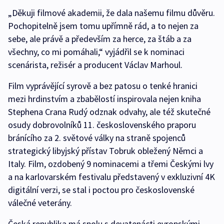
„Děkuji filmové akademii, že dala našemu filmu důvěru.
Pochopitelně jsem tomu upřímně rád, a to nejen za
sebe, ale právě a především za herce, za štáb a za
všechny, co mi pomáhali,“ vyjádřil se k nominaci
scenárista, režisér a producent Václav Marhoul.
Film vyprávějící syrově a bez patosu o tenké hranici
mezi hrdinstvím a zbabělostí inspirovala nejen kniha
Stephena Crana Rudý odznak odvahy, ale též skutečné
osudy dobrovolníků 11. československého praporu
bránícího za 2. světové války na straně spojenců
strategický libyjský přístav Tobruk obležený Němci a
Italy. Film, ozdobený 9 nominacemi a třemi Českými lvy
a na karlovarském festivalu představený v exkluzivní 4K
digitální verzi, se stal i poctou pro československé
válečné veterány.
Česká republika má spolu s devatenácti evropskými