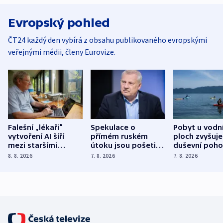
Evropský pohled
ČT24 každý den vybírá z obsahu publikovaného evropskými
veřejnými médii, členy Eurovize.
Falešní „lékaři“
Spekulace o
Pobyt u vodn
vytvoření AI šíří
přímém ruském
ploch zvyšuje
mezi staršími
útoku jsou pošetilé,
duševní poho
Poláky nebezpečné
míní estonský
ukázala
8. 8. 2026
7. 8. 2026
7. 8. 2026
zdravotní rady
bezpečnostní
mezinárodní 
expert