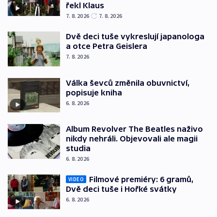
řekl Klaus
7. 8. 2026
7. 8. 2026
Dvě deci tuše vykreslují japanologa
a otce Petra Geislera
7. 8. 2026
Válka ševců změnila obuvnictví,
popisuje kniha
6. 8. 2026
Album Revolver The Beatles naživo
nikdy nehráli. Objevovali ale magii
studia
6. 8. 2026
Filmové premiéry: 6 gramů,
VIDEO
Dvě deci tuše i Hořké svátky
6. 8. 2026