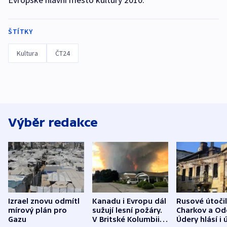
ŠTÍTKY
Kultura
ČT24
Výběr redakce
Izrael znovu odmítl
Kanadu i Evropu dál
Rusové útočil
mírový plán pro
sužují lesní požáry.
Charkov a Od
Gazu
V Britské Kolumbii
Údery hlásí i 