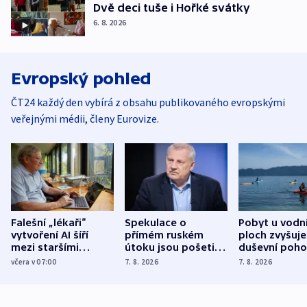
Dvě deci tuše i Hořké svátky
6. 8. 2026
Evropský pohled
ČT24 každý den vybírá z obsahu publikovaného evropskými
veřejnými médii, členy Eurovize.
Falešní „lékaři“
Spekulace o
Pobyt u vodn
vytvoření AI šíří
přímém ruském
ploch zvyšuje
mezi staršími
útoku jsou pošetilé,
duševní poho
Poláky nebezpečné
míní estonský
ukázala
včera v 07:00
7. 8. 2026
7. 8. 2026
zdravotní rady
bezpečnostní
mezinárodní 
expert