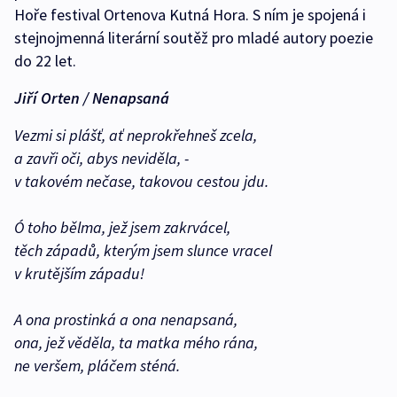
Hoře festival Ortenova Kutná Hora. S ním je spojená i
stejnojmenná literární soutěž pro mladé autory poezie
do 22 let.
Jiří Orten / Nenapsaná
Vezmi si plášť, ať neprokřehneš zcela,
a zavři oči, abys neviděla, -
v takovém nečase, takovou cestou jdu.
Ó toho bělma, jež jsem zakrvácel,
těch západů, kterým jsem slunce vracel
v krutějším západu!
A ona prostinká a ona nenapsaná,
ona, jež věděla, ta matka mého rána,
ne veršem, pláčem sténá.