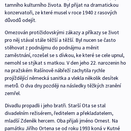
tamního kulturního života. Byl přijat na dramatickou
konzervatoři, ze které musel v roce 1940 z rasových
důvodů odejít.
Omezován protižidovskými zákazy a příkazy se život
pro něj stával stále těžší a těžší. Byl nucen se často
stěhovat z podnájmu do podnájmu a měnit
zaměstnání, rozešel se s dívkou, ke které se cele upnul,
nemohl se stýkat s matkou. V den jeho 22. narozenin ho
na pražském Rašínově nábřeží zachytila rychle
projíždějící německá sanitka a vlekla několik desítek
metrů. O dva dny později na následky těžkých zranění
zemřel.
Divadlu propadli i jeho bratři. Starší Ota se stal
divadelním režisérem, ředitelem a překladatelem,
mladší Zdeněk hercem. Oba přijali jméno Ornest. Na
památku Jiřího Ortena se od roku 1993 koná v Kutné