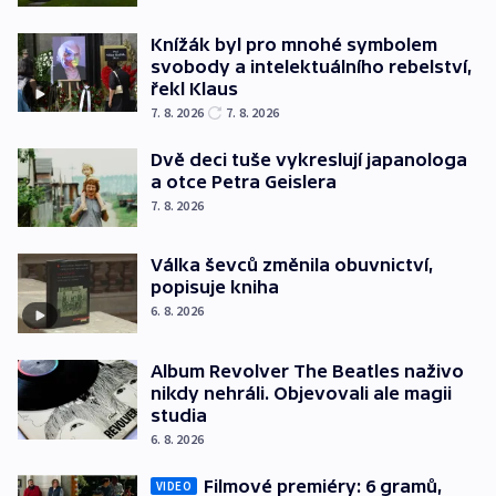
Knížák byl pro mnohé symbolem
svobody a intelektuálního rebelství,
řekl Klaus
7. 8. 2026
7. 8. 2026
Dvě deci tuše vykreslují japanologa
a otce Petra Geislera
7. 8. 2026
Válka ševců změnila obuvnictví,
popisuje kniha
6. 8. 2026
Album Revolver The Beatles naživo
nikdy nehráli. Objevovali ale magii
studia
6. 8. 2026
Filmové premiéry: 6 gramů,
VIDEO