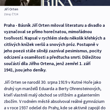
Jiří Orten
Zdroj:
ČT24
Praha - Básník Jiří Orten miloval literaturu a divadlo a
vyznačoval se přímo horečnatou, mimořádnou
tvořivostí. Napsal v rychlém sledu několik křehkých a
citlivých knížek veršů a snových próz. Postupně v
jeho poezii stále silněji zazníval pesimismus, pocity
odcizení a osamělosti a předtucha smrti. Důležitou
součástí díla Jiřího Ortena, jenž zemřel 1. září
1941, jsou jeho deníky.
Jiří Orten se narodil 30. srpna 1919 v Kutné Hoře jako
druhý syn manželů Eduarda a Berty Ohrensteinových,
kteří vlastnili malý obchod se střižním a galanterním
zbožím. V rodném městě absolvoval reálné gymnázium
a v roce 1937 odešel do Prahy, kde se aktivně zapojil do