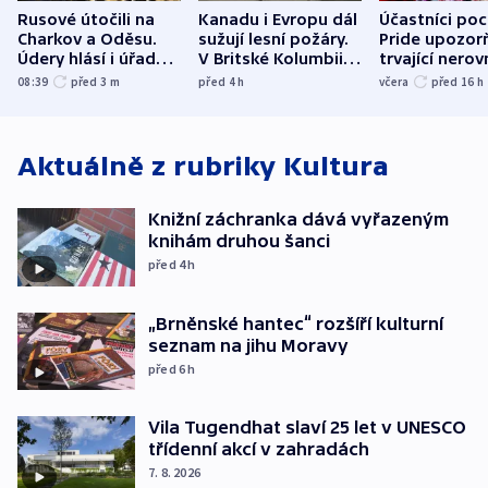
Rusové útočili na
Kanadu i Evropu dál
Účastníci po
Charkov a Oděsu.
sužují lesní požáry.
Pride upozorň
Údery hlásí i úřady v
V Britské Kolumbii
trvající nerov
Bělgorodu
evakuovali tisíce lidí
společensko
08:39
před 3
m
před 4
h
včera
před 16
h
atmosféru
Aktuálně z rubriky
Kultura
Knižní záchranka dává vyřazeným
knihám druhou šanci
před 4
h
„Brněnské hantec“ rozšíří kulturní
seznam na jihu Moravy
před 6
h
Vila Tugendhat slaví 25 let v UNESCO
třídenní akcí v zahradách
7. 8. 2026