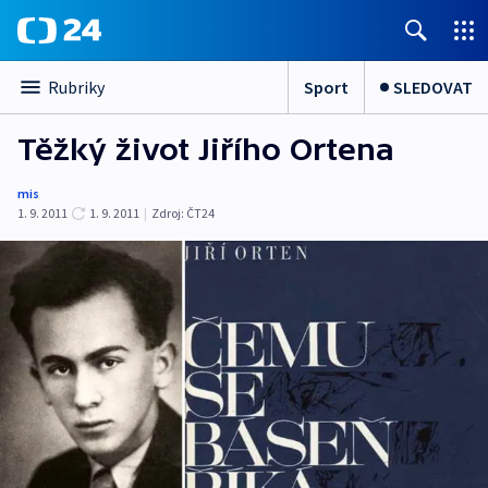
Sport
SLEDOVAT
Rubriky
Těžký život Jiřího Ortena
mis
1. 9. 2011
1. 9. 2011
|
Zdroj:
ČT24