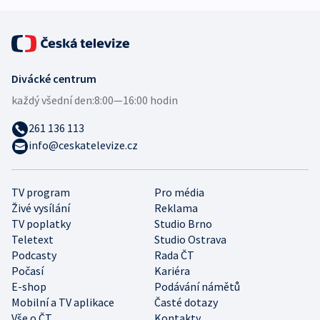
Divácké centrum
každý všední den:
8:00—16:00 hodin
261 136 113
info@ceskatelevize.cz
TV program
Pro média
Živé vysílání
Reklama
TV poplatky
Studio Brno
Teletext
Studio Ostrava
Podcasty
Rada ČT
Počasí
Kariéra
E-shop
Podávání námětů
Mobilní a TV aplikace
Časté dotazy
Vše o ČT
Kontakty