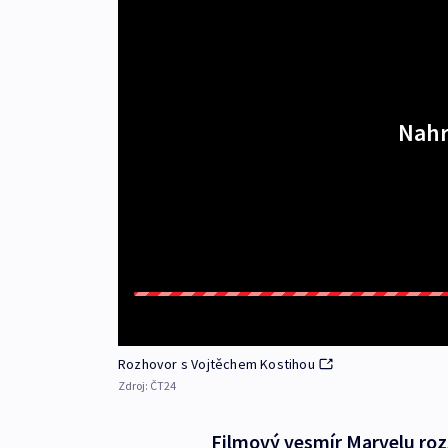
Nahr
Rozhovor s Vojtěchem Kostihou
Zdroj:
ČT24
Filmový vesmír Marvelu rozš