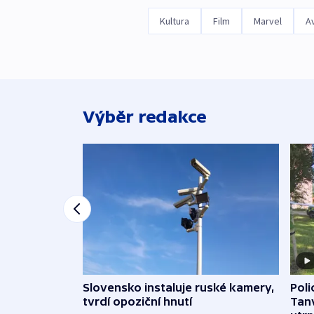
Kultura
Film
Marvel
A
Výběr redakce
Slovensko instaluje ruské kamery,
Poli
tvrdí opoziční hnutí
Tanv