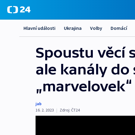
Hlavní události
Ukrajina
Volby
Domácí
Spoustu věcí
ale kanály do 
„marvelovek“
jab
16. 2. 2023
|
Zdroj:
ČT24