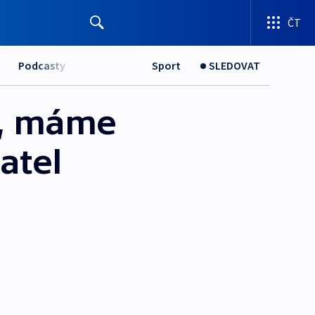
ČT
Podcasty
Sport
SLEDOVAT
t, máme
atel