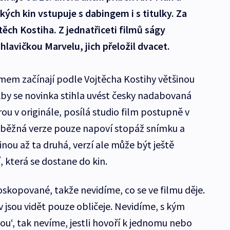
ch kin vstupuje s dabingem i s titulky. Za
těch Kostiha. Z jednatřiceti filmů ságy
hlavičkou Marvelu, jich přeložil dvacet.
mem začínají podle Vojtěcha Kostihy většinou
Aby se novinka stihla uvést česky nadabovaná
u v originále, posílá studio film postupně v
edběžná verze pouze napoví stopáž snímku a
inou až ta druhá, verzí ale může být ještě
í, která se dostane do kin.
skopované, takže nevidíme, co se ve filmu děje.
v jsou vidět pouze obličeje. Nevidíme, s kým
you‘, tak nevíme, jestli hovoří k jednomu nebo