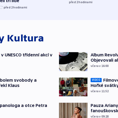
li tři lidé
před 2
hodinami
před 2
hodinami
ky
Kultura
t v UNESCO třídenní akcí v
Album Revolv
Objevovali al
včera v 16:00
mbolem svobody a
Filmov
VIDEO
řekl Klaus
Hořké svátk
včera v 11:52
japanologa a otce Petra
Pauza Ariany
fanouškovsk
včera v 09:28