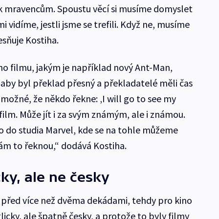
 k mravencům. Spoustu věcí si musíme domyslet
 vidíme, jestli jsme se trefili. Když ne, musíme
esňuje Kostiha.
o filmu, jakým je například nový Ant-Man,
 aby byl překlad přesný a překladatelé měli čas
 možné, že někdo řekne: ‚I will go to see my
 film. Může jít i za svým známým, ale i známou.
 do studia Marvel, kde se na tohle můžeme
nám to řeknou,“ dodává Kostiha.
ky, ale ne česky
 před více než dvěma dekádami, tehdy pro kino
cky, ale špatně česky, a protože to byly filmy