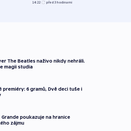
Char
14:22
před 3
hodinami
09:02
er The Beatles naživo nikdy nehráli.
e magii studia
é premiéry: 6 gramů, Dvě deci tuše i
y
 Grande poukazuje na hranice
ého zájmu