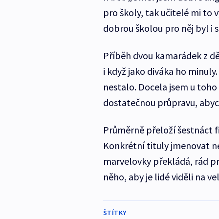
pro školy, tak učitelé mi to
dobrou školou pro něj byl i s
Příběh dvou kamarádek z dět
i když jako diváka ho minuly. 
nestalo. Docela jsem u toho t
dostatečnou průpravu, abych 
Průměrně přeloží šestnáct fi
Konkrétní tituly jmenovat ne
marvelovky překládá, rád prý
něho, aby je lidé viděli na v
ŠTÍTKY