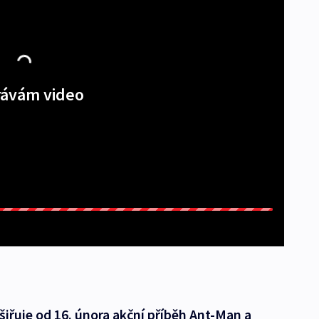
ávám video
iřuje od 16. února akční příběh Ant-Man a