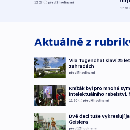
utrpě
12:27
před 2
hodinami
17:03
Aktuálně z rubri
Vila Tugendhat slaví 25 le
zahradách
před 5
hodinami
Knížák byl pro mnohé sy
intelektuálního rebelství, 
11:30
před 6
hodinami
Dvě deci tuše vykreslují 
Geislera
před 12
hodinami