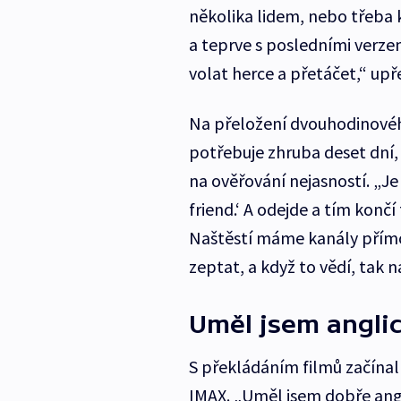
několika lidem, nebo třeba
a teprve s posledními verzemi
volat herce a přetáčet,“ upř
Na přeložení dvouhodinovéh
potřebuje zhruba deset dní,
na ověřování nejasností. „Je
friend.‘ A odejde a tím končí
Naštěstí máme kanály přímo
zeptat, a když to vědí, tak 
Uměl jsem anglic
S překládáním filmů začínal
IMAX. „Uměl jsem dobře angli