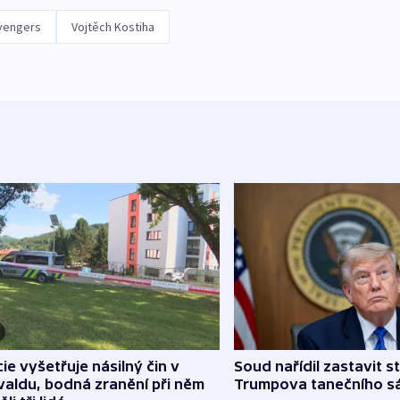
vengers
Vojtěch Kostiha
cie vyšetřuje násilný čin v
Soud nařídil zastavit s
aldu, bodná zranění při něm
Trumpova tanečního s