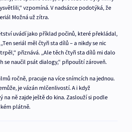
 vysvětlili,“ vzpomíná. V nadsázce podotýká, že
eriál Možná už zítra.
ství uvádí jako příklad počinů, které překládal,
„Ten seriál měl čtyři sta dílů – a nikdy se nic
rpěl,“ přiznává. „Ale těch čtyři sta dílů mi dalo
se naučil psát dialogy,“ připouští zároveň.
lmů ročně, pracuje na více snímcích na jednou.
může, je vázán mlčenlivostí. A i když
 na ně zajde ještě do kina. Zaslouží si podle
elkém plátně.