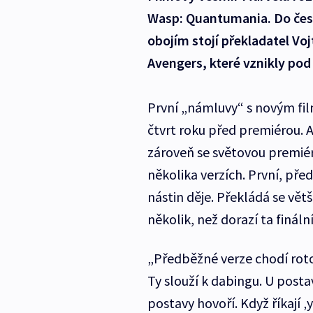
Wasp: Quantumania. Do český
obojím stojí překladatel Voj
Avengers, které vznikly pod 
První „námluvy“ s novým fil
čtvrt roku před premiérou. 
zároveň se světovou premiéro
několika verzích. První, př
nástin děje. Překládá se větš
několik, než dorazí ta fináln
„Předběžné verze chodí roto
Ty slouží k dabingu. U posta
postavy hovoří. Když říkají ‚