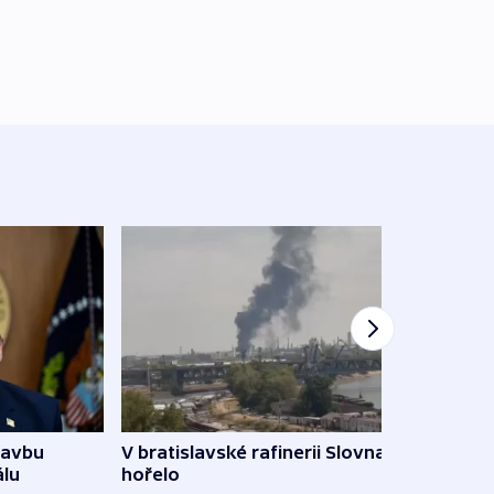
tavbu
V bratislavské rafinerii Slovnaft
Ukra
álu
hořelo
Wildb