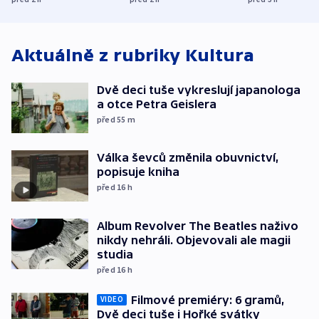
středních Čechách
Aktuálně z rubriky
Kultura
Dvě deci tuše vykreslují japanologa
a otce Petra Geislera
před 55
m
Válka ševců změnila obuvnictví,
popisuje kniha
před 16
h
Album Revolver The Beatles naživo
nikdy nehráli. Objevovali ale magii
studia
před 16
h
Filmové premiéry: 6 gramů,
VIDEO
Dvě deci tuše i Hořké svátky