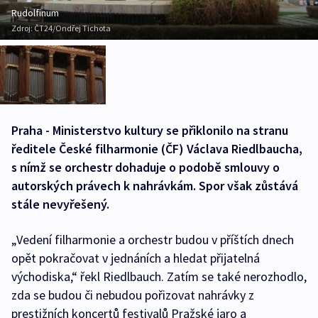
Rudolfinum
Zdroj:
ČT24/Ondřej Tichota
Praha - Ministerstvo kultury se přiklonilo na stranu
ředitele České filharmonie (ČF) Václava Riedlbaucha,
s nímž se orchestr dohaduje o podobě smlouvy o
autorských právech k nahrávkám. Spor však zůstává
stále nevyřešený.
„Vedení filharmonie a orchestr budou v příštích dnech
opět pokračovat v jednáních a hledat přijatelná
východiska,“ řekl Riedlbauch. Zatím se také nerozhodlo,
zda se budou či nebudou pořizovat nahrávky z
prestižních koncertů festivalů Pražské jaro a