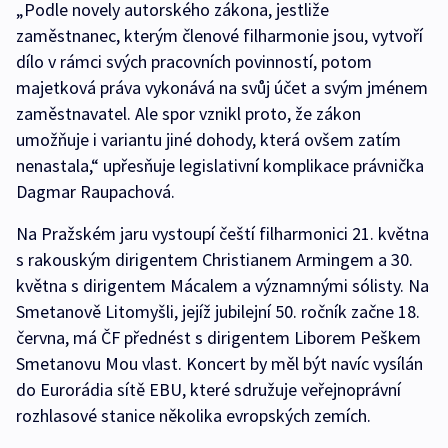
„Podle novely autorského zákona, jestliže
zaměstnanec, kterým členové filharmonie jsou, vytvoří
dílo v rámci svých pracovních povinností, potom
majetková práva vykonává na svůj účet a svým jménem
zaměstnavatel. Ale spor vznikl proto, že zákon
umožňuje i variantu jiné dohody, která ovšem zatím
nenastala,“ upřesňuje legislativní komplikace právnička
Dagmar Raupachová.
Na Pražském jaru vystoupí čeští filharmonici 21. května
s rakouským dirigentem Christianem Armingem a 30.
května s dirigentem Mácalem a významnými sólisty. Na
Smetanově Litomyšli, jejíž jubilejní 50. ročník začne 18.
června, má ČF přednést s dirigentem Liborem Peškem
Smetanovu Mou vlast. Koncert by měl být navíc vysílán
do Eurorádia sítě EBU, které sdružuje veřejnoprávní
rozhlasové stanice několika evropských zemích.