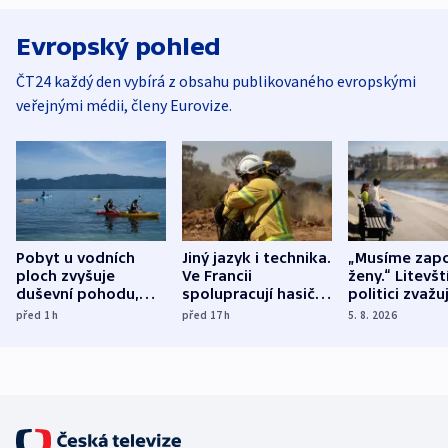
Evropský pohled
ČT24 každý den vybírá z obsahu publikovaného evropskými
veřejnými médii, členy Eurovize.
Pobyt u vodních
Jiný jazyk i technika.
„Musíme zapo
ploch zvyšuje
Ve Francii
ženy.“ Litevšt
duševní pohodu,
spolupracují hasiči z
politici zvažuj
ukázala
různých zemí
dohodu o
před 1
h
před 17
h
5. 8. 2026
mezinárodní studie
demografii