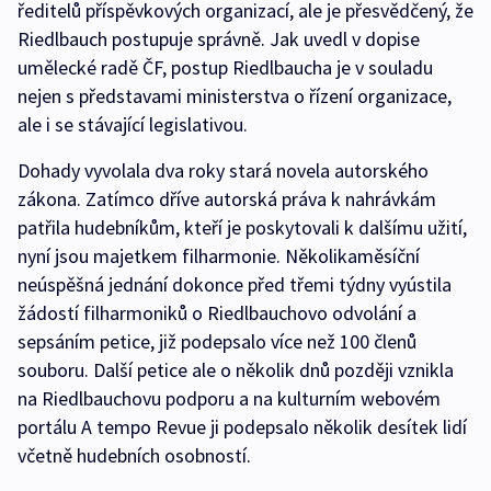
ředitelů příspěvkových organizací, ale je přesvědčený, že
Riedlbauch postupuje správně. Jak uvedl v dopise
umělecké radě ČF, postup Riedlbaucha je v souladu
nejen s představami ministerstva o řízení organizace,
ale i se stávající legislativou.
Dohady vyvolala dva roky stará novela autorského
zákona. Zatímco dříve autorská práva k nahrávkám
patřila hudebníkům, kteří je poskytovali k dalšímu užití,
nyní jsou majetkem filharmonie. Několikaměsíční
neúspěšná jednání dokonce před třemi týdny vyústila
žádostí filharmoniků o Riedlbauchovo odvolání a
sepsáním petice, již podepsalo více než 100 členů
souboru. Další petice ale o několik dnů později vznikla
na Riedlbauchovu podporu a na kulturním webovém
portálu A tempo Revue ji podepsalo několik desítek lidí
včetně hudebních osobností.