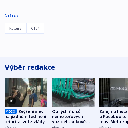
ŠTÍTKY
Kultura
ČT24
Výběr redakce
Zvýšení slev
Opilých řidičů
Za újmu Inst
VIDEO
na jízdném teď není
nemotorových
a Facebooku
priorita, zní z vlády
vozidel skokově
musí Meta zap
přibylo, nejvíc ve
půl miliardy 
před 2
h
před 2
h
před 3
h