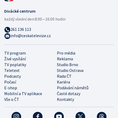
Divácké centrum
každý všední den:
8:00—16:00 hodin
261 136 113
info@ceskatelevize.cz
TV program
Pro média
Živé vysílání
Reklama
TV poplatky
Studio Brno
Teletext
Studio Ostrava
Podcasty
Rada ČT
Počasí
Kariéra
E-shop
Podávání námětů
Mobilní a TV aplikace
Časté dotazy
Vše o ČT
Kontakty