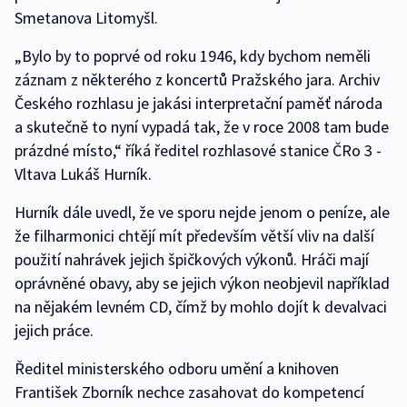
Smetanova Litomyšl.
„Bylo by to poprvé od roku 1946, kdy bychom neměli
záznam z některého z koncertů Pražského jara. Archiv
Českého rozhlasu je jakási interpretační paměť národa
a skutečně to nyní vypadá tak, že v roce 2008 tam bude
prázdné místo,“ říká ředitel rozhlasové stanice ČRo 3 -
Vltava Lukáš Hurník.
Hurník dále uvedl, že ve sporu nejde jenom o peníze, ale
že filharmonici chtějí mít především větší vliv na další
použití nahrávek jejich špičkových výkonů. Hráči mají
oprávněné obavy, aby se jejich výkon neobjevil například
na nějakém levném CD, čímž by mohlo dojít k devalvaci
jejich práce.
Ředitel ministerského odboru umění a knihoven
František Zborník nechce zasahovat do kompetencí