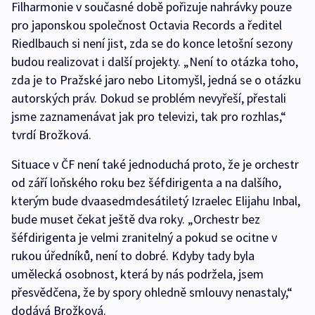
Filharmonie v současné době pořizuje nahrávky pouze
pro japonskou společnost Octavia Records a ředitel
Riedlbauch si není jist, zda se do konce letošní sezony
budou realizovat i další projekty. „Není to otázka toho,
zda je to Pražské jaro nebo Litomyšl, jedná se o otázku
autorských práv. Dokud se problém nevyřeší, přestali
jsme zaznamenávat jak pro televizi, tak pro rozhlas,“
tvrdí Brožková.
Situace v ČF není také jednoduchá proto, že je orchestr
od září loňského roku bez šéfdirigenta a na dalšího,
kterým bude dvaasedmdesátiletý Izraelec Elijahu Inbal,
bude muset čekat ještě dva roky. „Orchestr bez
šéfdirigenta je velmi zranitelný a pokud se ocitne v
rukou úředníků, není to dobré. Kdyby tady byla
umělecká osobnost, která by nás podržela, jsem
přesvědčena, že by spory ohledně smlouvy nenastaly,“
dodává Brožková.