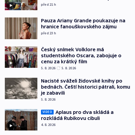
před 21
h
Pauza Ariany Grande poukazuje na
hranice fanouškovského zájmu
před 23
h
Český snímek Volklore má
studentského Oscara, zabojuje o
cenu za krátký film
5. 8. 2026
5. 8. 2026
Nacisté sváželi židovské knihy po
bednách. Čeští historici pátrali, komu
je zabavili
5. 8. 2026
Aplaus pro dva skládá a
VIDEO
rozkládá Rubikovu cibuli
4. 8. 2026