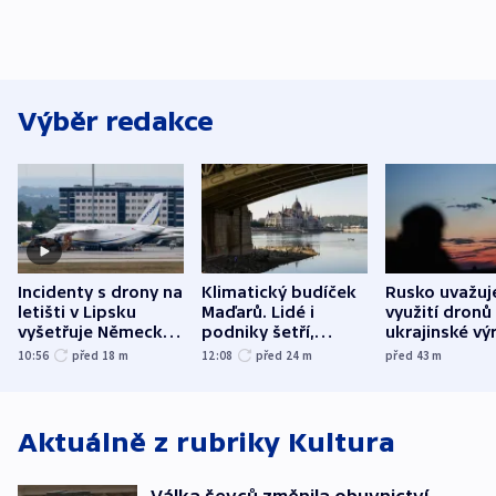
Výběr redakce
Incidenty s drony na
Klimatický budíček
Rusko uvažuj
letišti v Lipsku
Maďarů. Lidé i
využití dronů
vyšetřuje Německo
podniky šetří,
ukrajinské vý
jako úmyslný pokus
omezuje se doprava
útokům v Pob
10:56
před 18
m
12:08
před 24
m
před 43
m
o způsobení
i svícení
tvrdí Litva
exploze
Aktuálně z rubriky
Kultura
Válka ševců změnila obuvnictví,