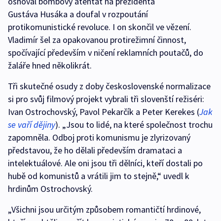
osnoval bombový atentát na prezidenta
Gustáva Husáka a doufal v rozpoutání
protikomunistické revoluce. I on skončil ve vězení.
Vladimír šel za opakovanou protirežimní činnost,
spočívající především v ničení reklamních poutačů, do
žaláře hned několikrát.
Tři skutečné osudy z doby československé normalizace
si pro svůj filmový projekt vybrali tři slovenští režiséri:
Ivan Ostrochovský, Pavol Pekarčík a Peter Kerekes (
Jak
se vaří dějiny
). „Jsou to lidé, na které společnost trochu
zapomněla. Odboj proti komunismu je zlyrizovaný
představou, že ho dělali především dramataci a
intelektuálové. Ale oni jsou tři dělníci, kteří dostali po
hubě od komunistů a vrátili jim to stejně,“ uvedl k
hrdinům Ostrochovský.
„Všichni jsou určitým způsobem romantičtí hrdinové,