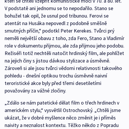
kteří se chtěli vzepřít komunistické moci v 70. a 80. let.
V podstatě ani jednomu se to nepodařilo. Stano se
bohužel tak opil, že usnul pod tribunou. Ferovi se
atentát na Husáka nepovedl z podobně směšně
smutných příčin,“ podotkl Peter Kerekes. Tvůrci prý
neměli největší obavu z toho, zda Fero, Stano a Vladimír
role v dokumentu přijmou, ale zda přijmou jeho podobu.
Režiséři totiž nechtěli natočit hrdinský film, ale pohlížet
na jejich činy s jistou dávkou stylizace a úsměvně.
Zároveň si ale jsou tvůrci vědomi relativnosti takového
pohledu - dnešní optikou trochu úsměvně naivní
teroristické akce byly před třemi desetiletími
považovány za vážné zločiny.
„Zdálo se nám patetické dělat film o třech hrdinech v
americkém stylu,“ vysvětlil Ostrochovský. „Chtěli jsme
ukázat, že v dobré myšlence něco změnit je i příměs
naivity a neznalost kontextu. Těžko někdo z Popradu