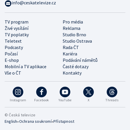
info@ceskatelevize.cz
TV program
Pro média
Živé vysílání
Reklama
TV poplatky
Studio Brno
Teletext
Studio Ostrava
Podcasty
Rada ČT
Počasí
Kariéra
E-shop
Podávání námětů
Mobilní a TV aplikace
Časté dotazy
Vše o ČT
Kontakty
Instagram
Facebook
YouTube
X
Threads
© Česká televize
•
•
English
Ochrana soukromí
Přístupnost