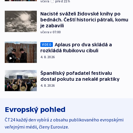
včera
před 22
h
Nacisté sváželi židovské knihy po
bednách. Čeští historici pátrali, komu
je zabavili
včera v 07:00
Aplaus pro dva skládá a
VIDEO
rozkládá Rubikovu cibuli
4. 8. 2026
Španělský pořadatel festivalu
dostal pokutu za nekalé praktiky
4. 8. 2026
Evropský pohled
ČT24 každý den vybírá z obsahu publikovaného evropskými
veřejnými médii, členy Eurovize.