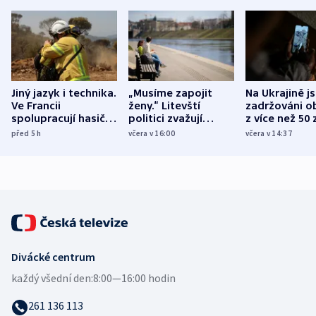
Jiný jazyk i technika.
„Musíme zapojit
Na Ukrajině j
Ve Francii
ženy.“ Litevští
zadržováni o
spolupracují hasiči z
politici zvažují
z více než 50 
různých zemí
dohodu o
Bojovali na s
před 5
h
včera v 16:00
včera v 14:37
demografii
Ruska
Divácké centrum
každý všední den:
8:00—16:00 hodin
261 136 113