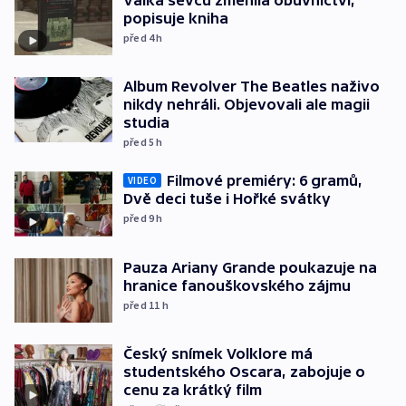
popisuje kniha
před 4
h
Album Revolver The Beatles naživo
nikdy nehráli. Objevovali ale magii
studia
před 5
h
Filmové premiéry: 6 gramů,
VIDEO
Dvě deci tuše i Hořké svátky
před 9
h
Pauza Ariany Grande poukazuje na
hranice fanouškovského zájmu
před 11
h
Český snímek Volklore má
studentského Oscara, zabojuje o
cenu za krátký film