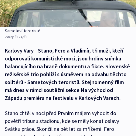
Sametoví teroristé
Zdroj:
ČT24/ČT
Karlovy Vary - Stano, Fero a Vladimír, tři muži, kteří
odporovali komunistické moci, jsou hrdiny snímku
balancujícího na hraně dokumentu a fikce. Slovenské
režisérské trio pohlíží s úsměvem na odvahu těchto
solitérů - Sametových teroristů. Stejnomenný film
má dnes v rámci soutěžní sekce Na východ od
Západu premiéru na festivalu v Karlových Varech.
Stano chtěl v noci před Prvním májem vyhodit do
povětří tribunu stadionu, kde se měly konat oslavy
Svátku práce. Skončil na pět let za mřížemi. Fero