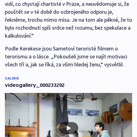
vidí, co chystají chartisté v Praze, a neuvědomuje si, že
pouštět se v té době do ozbrojeného odporu je,
řekněme, trochu mimo mísu. Je na tom ale pěkné, že to
bylo rozhodnutí spíš srdce než rozumu, bez spekulace a
kalkulování.“
Podle Kerekese jsou Sametoví teroristé filmem o
terorismu a o lásce. „Pokoušeli jsme se najít motivaci
všech tří a, jak se říká, za všim hledej ženu,“ vysvětlil.
GALERIE
videogallery_000233292