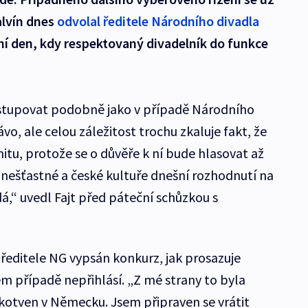
alvín dnes
odvolal ředitele Národního divadla
vní den, kdy respektovaný divadelník do funkce
stupovat podobně jako v případě Národního
vo, ale celou záležitost trochu zkaluje fakt, že
itu, protože se o důvěře k ní bude hlasovat až
lé nešťastné a české kultuře dnešní rozhodnutí na
dá,“ uvedl Fajt před páteční schůzkou s
 ředitele NG vypsán konkurz, jak prosazuje
ném případě nepřihlásí. „Z mé strany to byla
kotven v Německu. Jsem připraven se vrátit