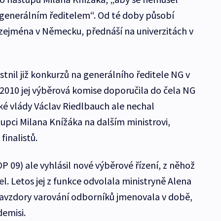
 generálním ředitelem“. Od té doby působí
zejména v Německu, přednáší na univerzitách v
astnil již konkurzů na generálního ředitele NG v
 2010 jej výběrová komise doporučila do čela NG
ké vlády Václav Riedlbauch ale nechal
tupci Milana Knížáka na dalším ministrovi,
finalistů.
OP 09) ale vyhlásil nové výběrové řízení, z něhož
. Letos jej z funkce odvolala ministryně Alena
navzdory varování odborníků jmenovala v době,
demisi.