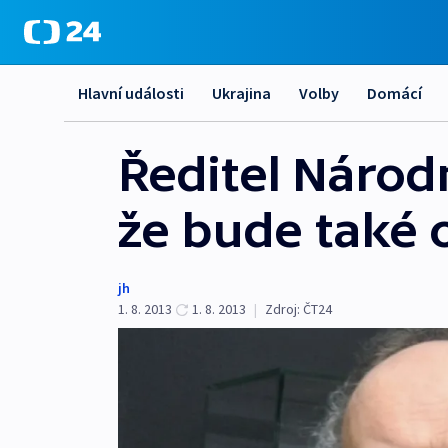
Hlavní události
Ukrajina
Volby
Domácí
Ředitel Národn
že bude také 
jh
1. 8. 2013
1. 8. 2013
|
Zdroj:
ČT24