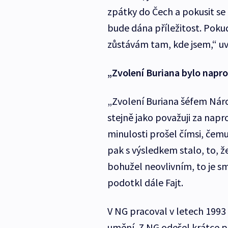
zpátky do Čech a pokusit se 
bude dána příležitost. Pokud
zůstávám tam, kde jsem,“ uve
„Zvolení Buriana bylo napr
„Zvolení Buriana šéfem Nár
stejně jako považuji za napr
minulosti prošel čímsi, čemu 
pak s výsledkem stalo, to, že 
bohužel neovlivním, to je sm
podotkl dále Fajt.
V NG pracoval v letech 1993 
umění. Z NG odešel krátce 