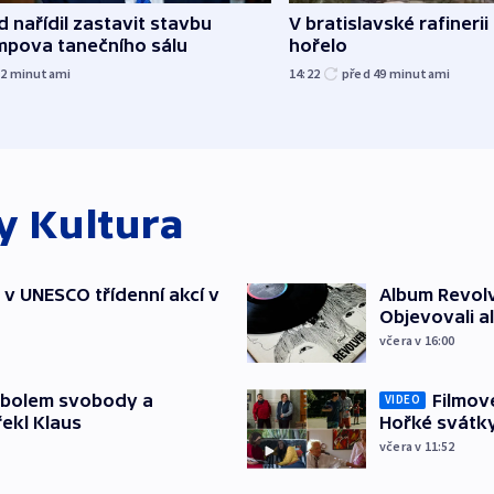
 nařídil zastavit stavbu
V bratislavské rafinerii
mpova tanečního sálu
hořelo
32
minutami
14:22
před 49
minutami
ky
Kultura
t v UNESCO třídenní akcí v
Album Revolv
Objevovali al
včera v 16:00
mbolem svobody a
Filmov
VIDEO
řekl Klaus
Hořké svátk
včera v 11:52