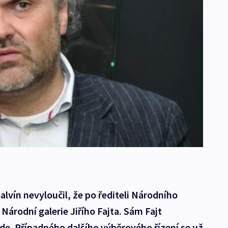
Balvín nevyloučil, že po řediteli Národního
 Národní galerie Jiřího Fajta. Sám Fajt
de. Případného dalšího výběrového řízení se už