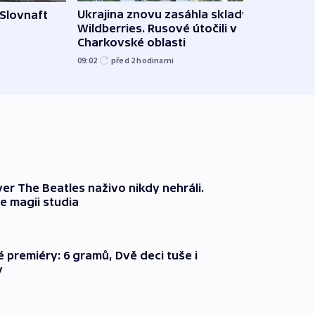
Ukrajina znovu zasáhla sklady
 Slovnaft
Hejtm
Wildberries. Rusové útočili v
oprav
Charkovské oblasti
namí
09:02
před 2
hodinami
09:15
er The Beatles naživo nikdy nehráli.
e magii studia
é premiéry: 6 gramů, Dvě deci tuše i
y