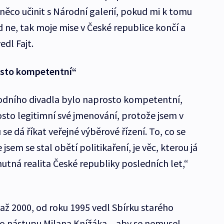
něco učinit s Národní galerií, pokud mi k tomu
 ne, tak moje mise v České republice končí a
dl Fajt.
osto kompetentní“
odního divadla bylo naprosto kompetentní,
osto legitimní své jmenování, protože jsem v
se dá říkat veřejné výběrové řízení. To, co se
jsem se stal obětí politikaření, je věc, kterou já
utná realita České republiky posledních let,“
až 2000, od roku 1995 vedl Sbírku starého
po nástupu Milana Knížáka, „aby se nemusel