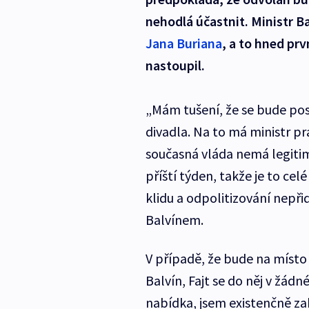
nehodlá účastnit. Ministr B
Jana Buriana
, a to hned pr
nastoupil.
„Mám tušení, že se bude po
divadla. Na to má ministr prá
současná vláda nemá legitim
příští týden, takže je to ce
klidu a odpolitizování nepři
Balvínem.
V případě, že bude na místo
Balvín, Fajt se do něj v žád
nabídka, jsem existenčně za