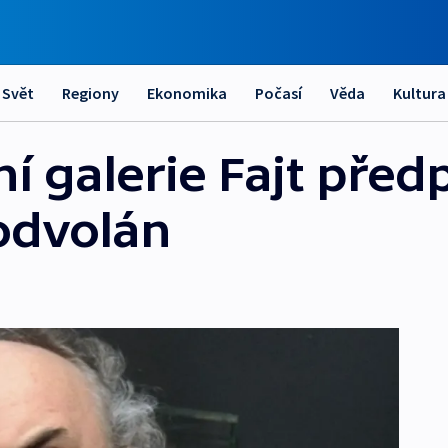
Svět
Regiony
Ekonomika
Počasí
Věda
Kultura
í galerie Fajt před
odvolán