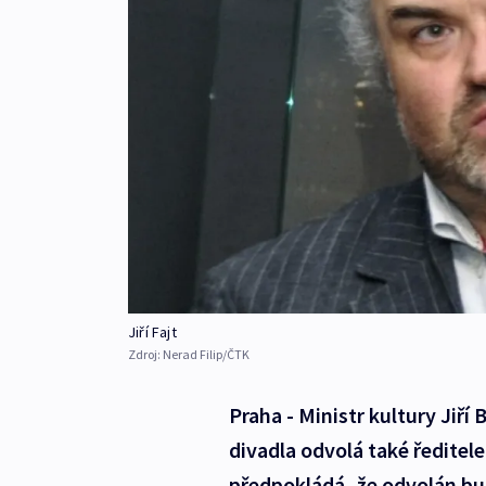
Jiří Fajt
Zdroj:
Nerad Filip/ČTK
Praha - Ministr kultury Jiří 
divadla odvolá také ředitele
předpokládá, že odvolán bu