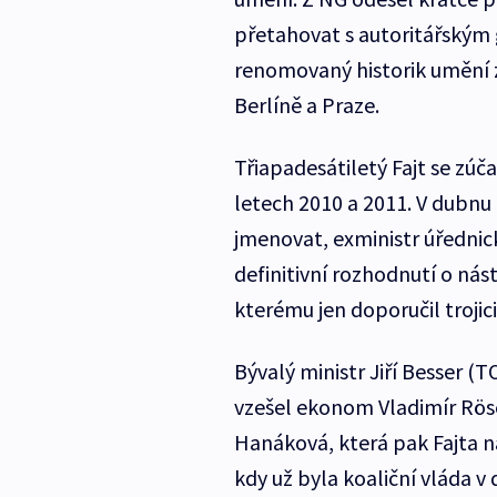
přetahovat s autoritářským
renomovaný historik umění 
Berlíně a Praze.
Třiapadesátiletý Fajt se zúč
letech 2010 a 2011. V dubnu
jmenovat, exministr úřednic
definitivní rozhodnutí o nás
kterému jen doporučil trojici 
Bývalý ministr Jiří Besser (T
vzešel ekonom Vladimír Rösel
Hanáková, která pak Fajta 
kdy už byla koaliční vláda v 