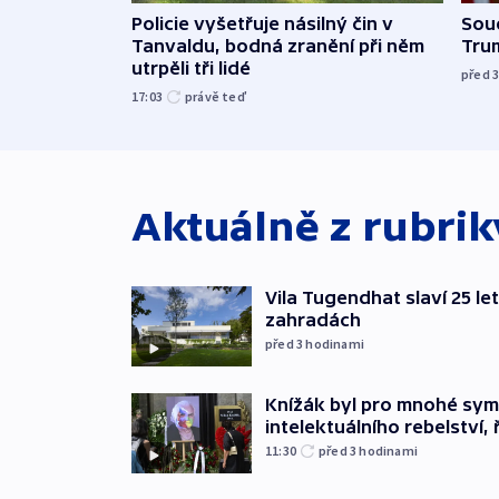
Policie vyšetřuje násilný čin v
Soud
Tanvaldu, bodná zranění při něm
Tru
utrpěli tři lidé
před 
17:03
právě teď
Aktuálně z rubri
Vila Tugendhat slaví 25 le
zahradách
před 3
hodinami
Knížák byl pro mnohé sy
intelektuálního rebelství, 
11:30
před 3
hodinami