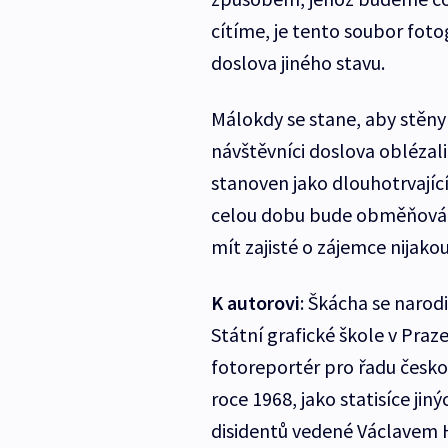
cítíme, je tento soubor foto
doslova jiného stavu.
Málokdy se stane, aby stěny
návštěvníci doslova oblézali
stanoven jako dlouhotrvajíc
celou dobu bude obměňován 
mít zajisté o zájemce nijakou
K autorovi
: Škácha se narodi
Státní grafické škole v Praz
fotoreportér pro řadu česko
roce 1968, jako statisíce jin
disidentů vedené Václavem 