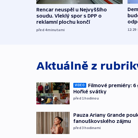
Dem
Rencar neuspěl u Nejvyššího
budo
soudu. Vleklý spor s DPP o
odp
reklamní plochu končí
12:29
před 4
minutami
Aktuálně z rubri
Filmové premiéry: 6 
VIDEO
Hořké svátky
před 1
hodinou
Pauza Ariany Grande pouk
fanouškovského zájmu
před 3
hodinami