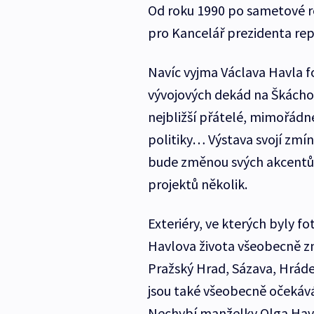
Od roku 1990 po sametové re
pro Kancelář prezidenta rep
Navíc vyjma Václava Havla f
vývojových dekád na Škáchov
nejbližší přátelé, mimořádn
politiky… Výstava svojí zmí
bude změnou svých akcentů 
projektů několik.
Exteriéry, ve kterých byly f
Havlova života všeobecně zn
Pražský Hrad, Sázava, Hrádeč
jsou také všeobecně očekává
Nechybí manželky Olga Havl