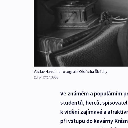
Václav Havel na fotografii Oldřicha Škáchy
Zdroj:
ČT24/JoVo
Ve známém a populárním pr
studentů, herců, spisovatelů
k vidění zajímavé a atrakti
při vstupu do kavárny Krás