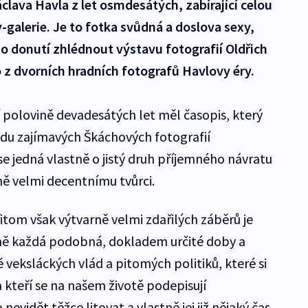
clava Havla z let osmdesátých, zabírající celou
-galerie. Je to fotka svůdná a doslova sexy,
ho donutí zhlédnout výstavu fotografií Oldřich
z dvorních hradních fotografů Havlovy éry.
ní polovině devadesátých let měl časopis, který
du zajímavých Škáchových fotografií
e jedná vlastně o jistý druh příjemného návratu
ě velmi decentnímu tvůrci.
tom však výtvarně velmi zdařilých záběrů je
ně každá podobná, dokladem určité doby a
ě veksláckých vlád a pitomých politiků, které si
a kteří se na našem životě podepisují
vidět těžce litovat a vlastně jej již nějaký čas