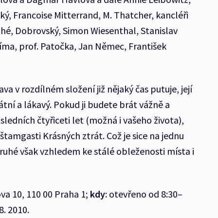
ý, Francoise Mitterrand, M. Thatcher, kancléři
é, Dobrovský, Simon Wiesenthal, Stanislav
Klíma, prof. Patočka, Jan Němec, František
a v rozdílném složení již nějaký čas putuje, její
átní a lákavý. Pokud ji budete brát vážně a
sledních čtyřiceti let (možná i vašeho života),
štamgasti Krásných ztrát. Což je sice na jednu
druhé však vzhledem ke stálé obleženosti místa i
ova 10, 110 00 Praha 1;
kdy
: otevřeno od 8:30–
8. 2010.