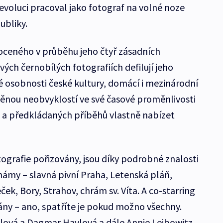
voluci pracoval jako fotograf na volné noze
ubliky.
oceného v průběhu jeho čtyř zásadních
ých černobílých fotografiích defilují jeho
é osobnosti české kultury, domácí i mezinárodní
něnou neobvyklostí ve své časové proměnlivosti
a předkládaných příběhů vlastně nabízet
otografie pořizovány, jsou díky podrobné znalosti
ámy – slavná pivní Praha, Letenská pláň,
ek, Bory, Strahov, chrám sv. Víta. A co-starring
ny – ano, spatříte je pokud možno všechny.
ová a Dagmar Havlová a dále Annie Leibowitz,