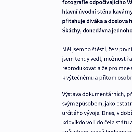
fotografie odpočívajícího Vá
hlavní úvodní stěnu kavárny
přitahuje diváka a doslova 
Škáchy, donedávna jednoho 
Měl jsem to štěstí, že v prv
jsem tehdy vedl, možnost řa
reprodukovat a že pro mne s
k výtečnému a přitom osobn
Výstava dokumentárních, při
svým způsobem, jako ostat
určitého vývoje. Dnes, v dob
kdovíkdo volí do čela státu 
způsobem, jehož budeme co ne