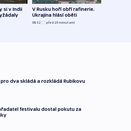
si v Indii
V Rusku hoří obří rafinerie.
Němec
yžádaly
Ukrajina hlásí oběti
s ním
letiš
08:52
před 19
minutami
10:56
 pro dva skládá a rozkládá Rubikovu
řadatel festivalu dostal pokutu za
iky