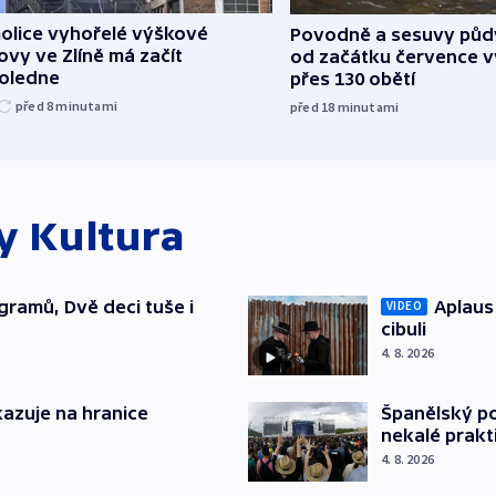
olice vyhořelé výškové
Povodně a sesuvy půdy 
vy ve Zlíně má začít
od začátku července v
oledne
přes 130 obětí
před 8
minutami
před 18
minutami
ky
Kultura
gramů, Dvě deci tuše i
Aplaus
VIDEO
cibuli
4. 8. 2026
azuje na hranice
Španělský po
nekalé prakt
4. 8. 2026