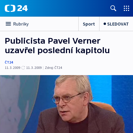
Sport
SLEDOVAT
Rubriky
Publicista Pavel Verner
uzavřel poslední kapitolu
ČT24
11. 3. 2009
11. 3. 2009
|
Zdroj:
ČT24