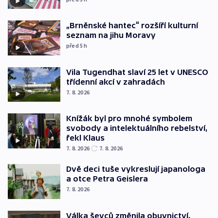
„Brněnské hantec“ rozšíří kulturní
seznam na jihu Moravy
před 5
h
Vila Tugendhat slaví 25 let v UNESCO
třídenní akcí v zahradách
7. 8. 2026
Knížák byl pro mnohé symbolem
svobody a intelektuálního rebelství,
řekl Klaus
7. 8. 2026
7. 8. 2026
Dvě deci tuše vykreslují japanologa
a otce Petra Geislera
7. 8. 2026
Válka ševců změnila obuvnictví,