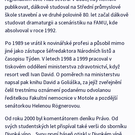
publikovat, dálkově studoval na Střední průmyslové
škole stavební a ve druhé polovině 80. let začal dálkově
studovat dramaturgii a scenáristiku na FAMU, kde
absolvoval v roce 1992.
Po 1989 se vrátil k novinářské profesi a působil mimo
jiné jako zástupce šéfredaktora Národních listů a
časopisu Týden. V letech 1998 a 1999 pracoval v
tiskovém oddělení ministerstva zdravotnictví, když
resort vedl Ivan David. O poměrech na ministerstvu
napsal pak knihu David a Goliáška, za jejíž zveřejnění
čelil trestnímu oznámení podanému odvolanou
ředitelkou Fakultní nemocnice v Motole a pozdější
senátorkou Helenou Rögnerovou.
Od roku 2000 byl komentátorem deníku Právo. Od
svých studentských let přispíval také verši do sborníku
Divoké víno. „Svou první báseň otiskl v Divokém víně