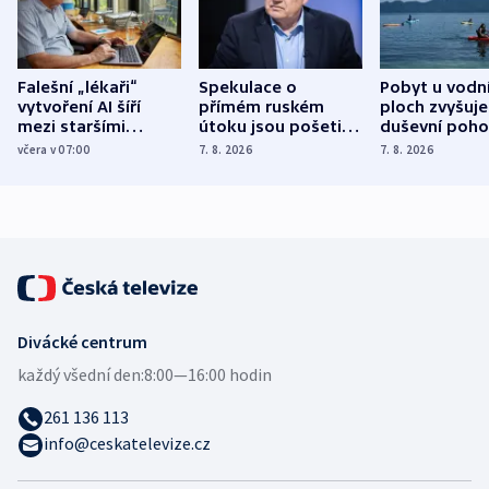
Falešní „lékaři“
Spekulace o
Pobyt u vodn
vytvoření AI šíří
přímém ruském
ploch zvyšuje
mezi staršími
útoku jsou pošetilé,
duševní poho
Poláky nebezpečné
míní estonský
ukázala
včera v 07:00
7. 8. 2026
7. 8. 2026
zdravotní rady
bezpečnostní
mezinárodní 
expert
Divácké centrum
každý všední den:
8:00—16:00 hodin
261 136 113
info@ceskatelevize.cz