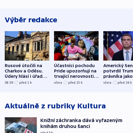
Výběr redakce
Rusové útočili na
Účastníci pochodu
Americký Sen
Charkov a Oděsu.
Pride upozorňují na
potvrdil Tru
Údery hlásí i úřady v
trvající nerovnosti i
právníka jako
Bělgorodu
společenskou
ministra
08:39
před 1
h
včera
před 15
h
včera
před 16
h
atmosféru
spravedlnost
Aktuálně z rubriky
Kultura
Knižní záchranka dává vyřazeným
knihám druhou šanci
před 3
h