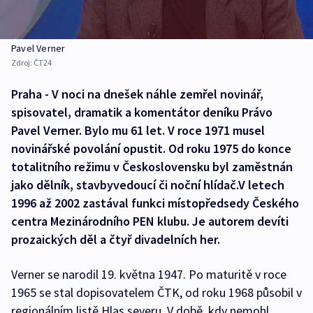
Pavel Verner
Zdroj:
ČT24
Praha - V noci na dnešek náhle zemřel novinář,
spisovatel, dramatik a komentátor deníku Právo
Pavel Verner. Bylo mu 61 let. V roce 1971 musel
novinářské povolání opustit. Od roku 1975 do konce
totalitního režimu v Československu byl zaměstnán
jako dělník, stavbyvedoucí či noční hlídač.V letech
1996 až 2002 zastával funkci místopředsedy Českého
centra Mezinárodního PEN klubu. Je autorem devíti
prozaických děl a čtyř divadelních her.
Verner se narodil 19. května 1947. Po maturitě v roce
1965 se stal dopisovatelem ČTK, od roku 1968 působil v
regionálním listě Hlas severu. V době, kdy nemohl