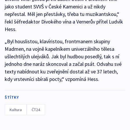
jako student SVVŠ v České Kamenici a už nikdy
nepřestal. Měl jen přestávky, třeba tu muzikantskou,“
řekl šéfredaktor Divokého vína a Vernerův přítel Ludvík
Hess.
„Byl houslistou, klavíristou, frontmanem skupiny
Madmen, na vojně kapelníkem univerzálního tělesa
ušlechtilých ulejváků. Jak byl hudbou posedlý, tak s ní
jednoho dne naráz skoncoval a začal psát. Odvahu své
texty nabídnout ku zveřejnění dostal až ve 37 letech,
kdy vrstevníci sbírali pocty,“ vzpomíná Hess.
ŠTÍTKY
Kultura
ČT24