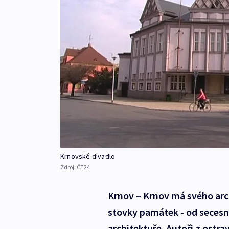
Krnovské divadlo
Zdroj:
ČT24
Krnov – Krnov má svého arc
stovky památek - od secesní
architektuře. Autoři z ost