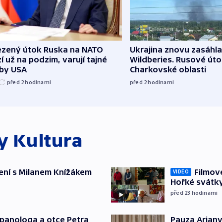
zený útok Ruska na NATO
Ukrajina znovu zasáhla
í už na podzim, varují tajné
Wildberies. Rusové útoč
žby USA
Charkovské oblasti
před 2
hodinami
před 2
hodinami
ky
Kultura
ení s Milanem Knížákem
Filmov
VIDEO
Hořké svátk
před 23
hodinami
japanologa a otce Petra
Pauza Ariany