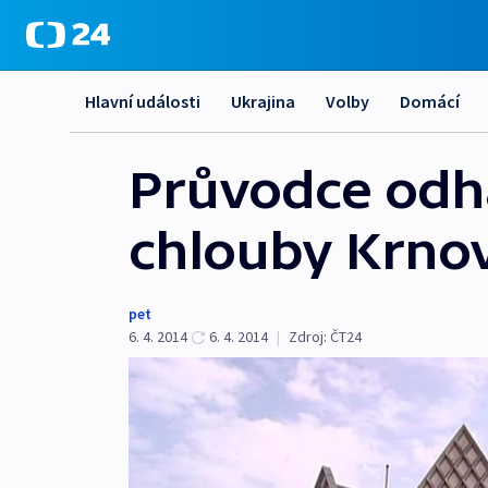
Hlavní události
Ukrajina
Volby
Domácí
Průvodce odha
chlouby Krno
pet
6. 4. 2014
6. 4. 2014
|
Zdroj:
ČT24