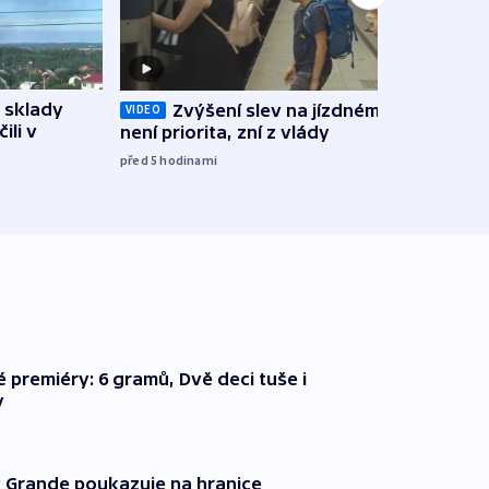
 sklady
Zvýšení slev na jízdném teď
Opil
VIDEO
ili v
není priorita, zní z vlády
vozid
stře
před 5
hodinami
před 5
é premiéry: 6 gramů, Dvě deci tuše i
y
 Grande poukazuje na hranice