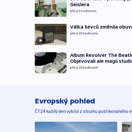
Geislera
před 3
hodinami
Válka ševců změnila obuvn
před 19
hodinami
Album Revolver The Beatle
Objevovali ale magii studi
před 19
hodinami
Evropský pohled
ČT24 každý den vybírá z obsahu publikovaného e