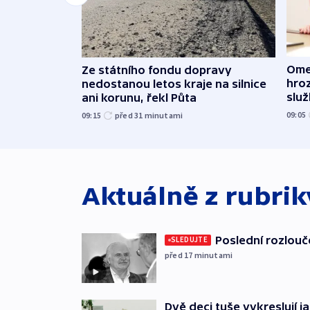
Ome
Ze státního fondu dopravy
hroz
nedostanou letos kraje na silnice
slu
ani korunu, řekl Půta
09:05
09:15
před 31
minutami
Aktuálně z rubri
Poslední rozlouč
SLEDUJTE
před 17
minutami
Dvě deci tuše vykreslují 