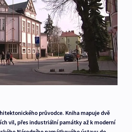
hitektonického průvodce. Kniha mapuje dvě
ch vil, přes industriální památky až k moderní
ravského Národního památkového ústavu do