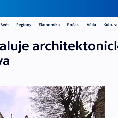
Svět
Regiony
Ekonomika
Počasí
Věda
Kultura
luje architektonic
va