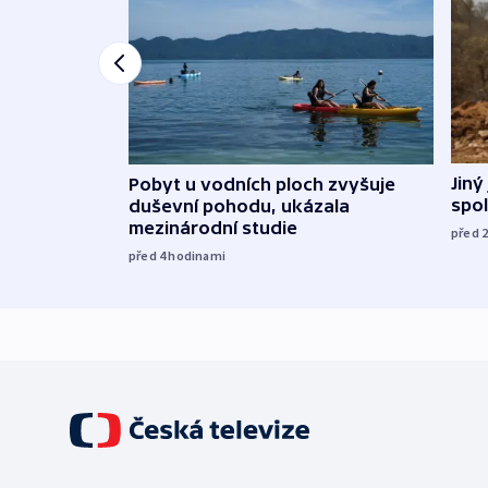
Jiný
Pobyt u vodních ploch zvyšuje
spol
duševní pohodu, ukázala
mezinárodní studie
před 
před 4
hodinami