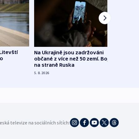
Litevští
Na Ukrajině jsou zadržováni
Španě
 o
občané z více než 50 zemí. Bojovali
dosta
na straně Ruska
4. 8. 20
5. 8. 2026
eská televize na sociálních sítích: