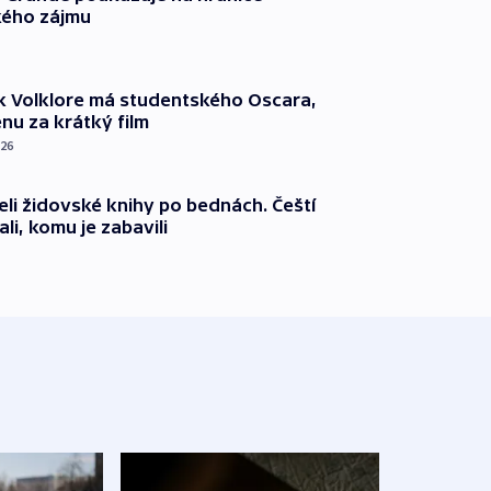
ého zájmu
k Volklore má studentského Oscara,
nu za krátký film
026
eli židovské knihy po bednách. Čeští
ali, komu je zabavili