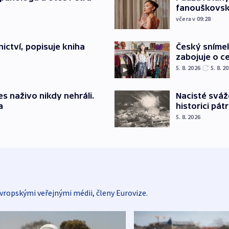
fanouškovsk
včera v 09:28
ictví, popisuje kniha
Český sníme
zabojuje o ce
5. 8. 2026
5. 8. 2
s naživo nikdy nehráli.
Nacisté sváž
a
historici pátr
5. 8. 2026
vropskými veřejnými médii, členy Eurovize.