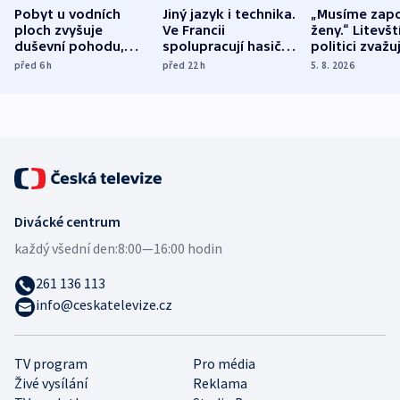
Pobyt u vodních
Jiný jazyk i technika.
„Musíme zapo
ploch zvyšuje
Ve Francii
ženy.“ Litevšt
duševní pohodu,
spolupracují hasiči z
politici zvažuj
ukázala
různých zemí
dohodu o
před 6
h
před 22
h
5. 8. 2026
mezinárodní studie
demografii
Divácké centrum
každý všední den:
8:00—16:00 hodin
261 136 113
info@ceskatelevize.cz
TV program
Pro média
Živé vysílání
Reklama