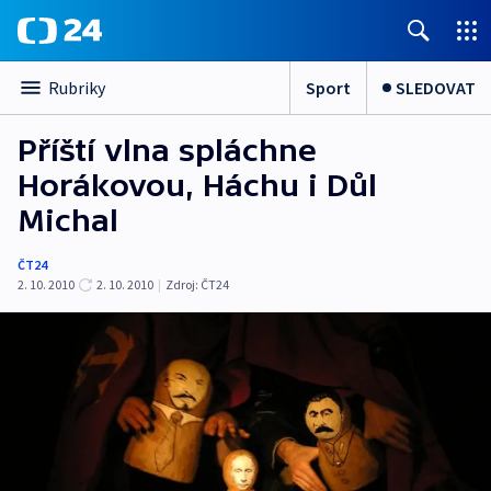
Sport
SLEDOVAT
Rubriky
Příští vlna spláchne
Horákovou, Háchu i Důl
Michal
ČT24
2. 10. 2010
2. 10. 2010
|
Zdroj:
ČT24