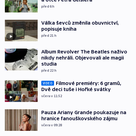
před 6
h
Válka ševců změnila obuvnictví,
popisuje kniha
před 21
h
Album Revolver The Beatles naživo
nikdy nehráli. Objevovali ale magii
studia
před 22
h
Filmové premiéry: 6 gramů,
VIDEO
Dvě deci tuše i Hořké svátky
včera v 11:52
Pauza Ariany Grande poukazuje na
hranice fanouškovského zájmu
včera v 09:28