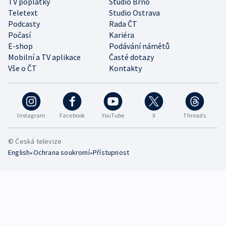
TV poplatky
Studio Brno
Teletext
Studio Ostrava
Podcasty
Rada ČT
Počasí
Kariéra
E-shop
Podávání námětů
Mobilní a TV aplikace
Časté dotazy
Vše o ČT
Kontakty
Instagram
Facebook
YouTube
X
Threads
© Česká televize
•
•
English
Ochrana soukromí
Přístupnost