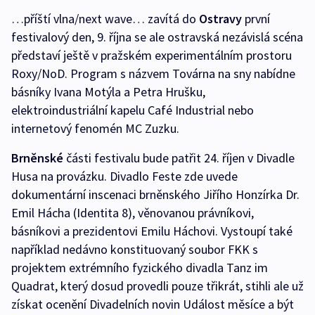
…příští vlna/next wave… zavítá do
Ostravy
první
festivalový den, 9. října se ale ostravská nezávislá scéna
představí ještě v pražském experimentálním prostoru
Roxy/NoD. Program s názvem Továrna na sny nabídne
básníky Ivana Motýla a Petra Hrušku,
elektroindustriální kapelu Café Industrial nebo
internetový fenomén MC Zuzku.
Brněnské
části festivalu bude patřit 24. říjen v Divadle
Husa na provázku. Divadlo Feste zde uvede
dokumentární inscenaci brněnského Jiřího Honzírka Dr.
Emil Hácha (Identita 8), věnovanou právníkovi,
básníkovi a prezidentovi Emilu Háchovi. Vystoupí také
například nedávno konstituovaný soubor FKK s
projektem extrémního fyzického divadla Tanz im
Quadrat, který dosud provedli pouze třikrát, stihli ale už
získat ocenění Divadelních novin Událost měsíce a být