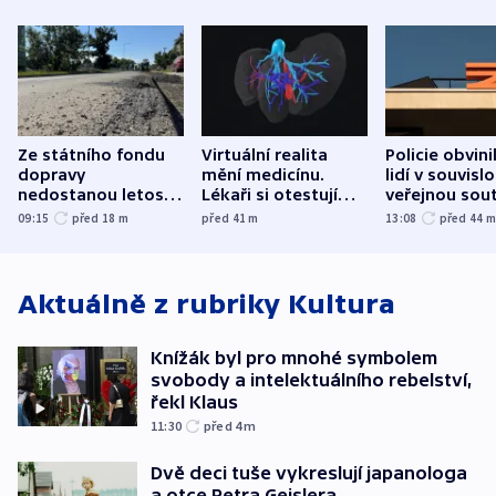
Ze státního fondu
Virtuální realita
Policie obvini
dopravy
mění medicínu.
lidí v souvislo
nedostanou letos
Lékaři si otestují
veřejnou sout
kraje na silnice ani
každý řez, říká
Správy železn
09:15
před 18
m
před 41
m
13:08
před 44
korunu, řekl Půta
český expert
Aktuálně z rubriky
Kultura
Knížák byl pro mnohé symbolem
svobody a intelektuálního rebelství,
řekl Klaus
11:30
před 4
m
Dvě deci tuše vykreslují japanologa
a otce Petra Geislera