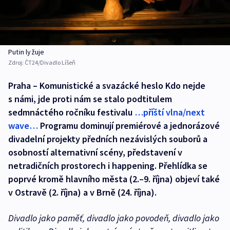
Putin lyžuje
Zdroj:
ČT24/Divadlo Líšeň
Praha – Komunistické a svazácké heslo Kdo nejde
s námi, jde proti nám se stalo podtitulem
sedmnáctého ročníku festivalu
…příští vlna/next
wave…
Programu dominují premiérové a jednorázové
divadelní projekty předních nezávislých souborů a
osobností alternativní scény, představení v
netradičních prostorech i happening. Přehlídka se
poprvé kromě hlavního města (2.–9. října) objeví také
v Ostravě (2. října) a v Brně (24. října).
Divadlo jako paměť, divadlo jako povodeň, divadlo jako