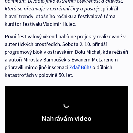
politikum. Divadlo jako extrémní otevřenost a citlivost,
která se přetavuje v extrémní činy a postoje
, přiblížil
hlavní trendy letošního ročníku a festivalové téma
kurátor festivalu Vladimír Hulec.
První festivalový víkend nabídne projekty realizované v
autentických prostředích. Sobota 2. 10. přináší
programový blok v ostravském Dolu Michal, kde režiséři
a autoři Miroslav Bambušek s Ewanem McLarenem
připravili mimo jiné inscenaci
Zdař Bůh!
o důlních
katastrofách v polovině 50. let.
Nahrávám video