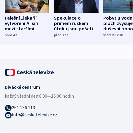
Falešní „lékaři“
Spekulace o
Pobyt u vodn
vytvoření AI šíří
přímém ruském
ploch zvyšuje
mezi staršími
útoku jsou pošetilé,
duševní poho
Poláky nebezpečné
míní estonský
ukázala
před 4
h
před 17
h
včera v 07:30
zdravotní rady
bezpečnostní
mezinárodní 
expert
Divácké centrum
každý všední den:
8:00—16:00 hodin
261 136 113
info@ceskatelevize.cz