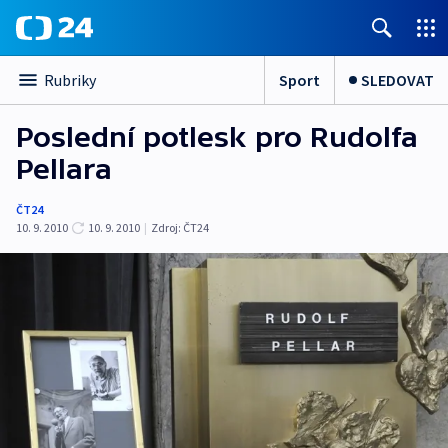
Sport
SLEDOVAT
Rubriky
Poslední potlesk pro Rudolfa
Pellara
ČT24
10. 9. 2010
10. 9. 2010
|
Zdroj:
ČT24