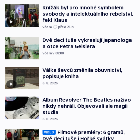
Knížák byl pro mnohé symbolem
svobody a intelektuálního rebelství,
řekl Klaus
včera
před 21
h
Dvě deci tuše vykreslují japanologa
a otce Petra Geislera
včera v 08:00
Válka ševců změnila obuvnictví,
popisuje kniha
6. 8. 2026
Album Revolver The Beatles naživo
nikdy nehráli. Objevovali ale magii
studia
6. 8. 2026
Filmové premiéry: 6 gramů,
VIDEO
Dvě deci tuše i Hořké svátky