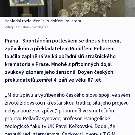
Poslední rozloučení s Rudolfem Pellarem
Zdroj:
Stanislav Zbyněk/ČTK
Praha - Spontánním potleskem se dnes s hercem,
zpěvákem a překladatelem Rudolfem Pellarem
loučila zaplněná Velká obřadní síň strašnického
krematoria v Praze. Mnohé z přítomných dojal
zvukový záznam jeho šansonů. Doyen českých
překladatelů zemřel 4. září ve věku 87 let.
„Mistr zpěvu a vytříbeného českého slova spojil ve svém
životě židovskou i křesťanskou tradici, síla jeho projevu
nebyla pouze ve zpěvu,“ připomněl ve smutečním
projevu Pellarův synovec, profesor Evangelické
teologické fakulty UK Pavel Keřkovský. Dodal, že
zesnulý rád interpretoval Čapkovy Hovory s T.G.M.