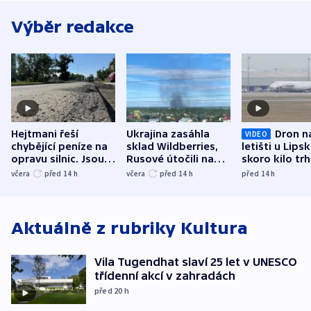
Výběr redakce
Hejtmani řeší
Ukrajina zasáhla
Dron n
VIDEO
chybějící peníze na
sklad Wildberries,
letišti u Lips
opravu silnic. Jsou
Rusové útočili na
skoro kilo trh
nenárokové, namítá
trh, hasiče či
indicie ukazuj
včera
před 14
h
včera
před 14
h
před 14
h
ministerstvo
stadion
Rusko
Aktuálně z rubriky
Kultura
Vila Tugendhat slaví 25 let v UNESCO
třídenní akcí v zahradách
před 20
h