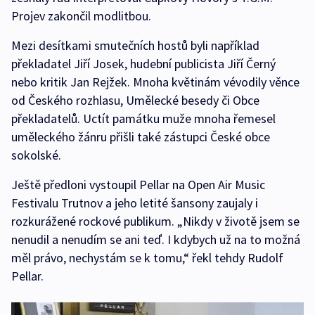
Projev zakončil modlitbou.
Mezi desítkami smutečních hostů byli například
překladatel Jiří Josek, hudební publicista Jiří Černý
nebo kritik Jan Rejžek. Mnoha květinám vévodily věnce
od Českého rozhlasu, Umělecké besedy či Obce
překladatelů. Uctít památku muže mnoha řemesel
uměleckého žánru přišli také zástupci České obce
sokolské.
Ještě předloni vystoupil Pellar na Open Air Music
Festivalu Trutnov a jeho letité šansony zaujaly i
rozkurážené rockové publikum. „Nikdy v životě jsem se
nenudil a nenudím se ani teď. I kdybych už na to možná
měl právo, nechystám se k tomu,“ řekl tehdy Rudolf
Pellar.