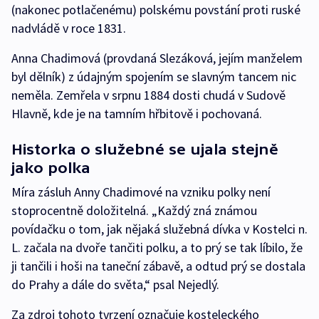
(nakonec potlačenému) polskému povstání proti ruské
nadvládě v roce 1831.
Anna Chadimová (provdaná Slezáková, jejím manželem
byl dělník) z údajným spojením se slavným tancem nic
neměla. Zemřela v srpnu 1884 dosti chudá v Sudově
Hlavně, kde je na tamním hřbitově i pochovaná.
Historka o služebné se ujala stejně
jako polka
Míra zásluh Anny Chadimové na vzniku polky není
stoprocentně doložitelná. „Každý zná známou
povídačku o tom, jak nějaká služebná dívka v Kostelci n.
L. začala na dvoře tančiti polku, a to prý se tak líbilo, že
ji tančili i hoši na taneční zábavě, a odtud prý se dostala
do Prahy a dále do světa,“ psal Nejedlý.
Za zdroj tohoto tvrzení označuje kosteleckého