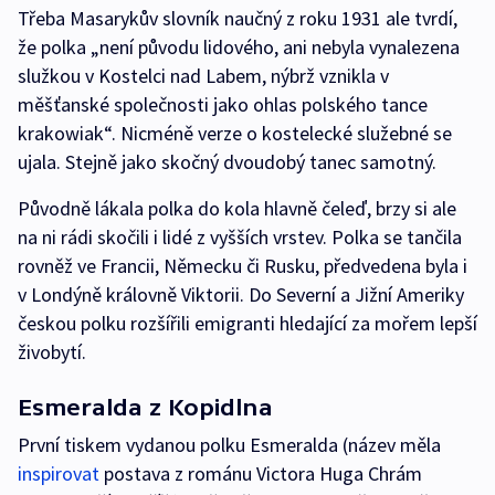
Třeba Masarykův slovník naučný z roku 1931 ale tvrdí,
že polka „není původu lidového, ani nebyla vynalezena
služkou v Kostelci nad Labem, nýbrž vznikla v
měšťanské společnosti jako ohlas polského tance
krakowiak“. Nicméně verze o kostelecké služebné se
ujala. Stejně jako skočný dvoudobý tanec samotný.
Původně lákala polka do kola hlavně čeleď, brzy si ale
na ni rádi skočili i lidé z vyšších vrstev. Polka se tančila
rovněž ve Francii, Německu či Rusku, předvedena byla i
v Londýně královně Viktorii. Do Severní a Jižní Ameriky
českou polku rozšířili emigranti hledající za mořem lepší
živobytí.
Esmeralda z Kopidlna
První tiskem vydanou polku Esmeralda (název měla
inspirovat
postava z románu Victora Huga Chrám