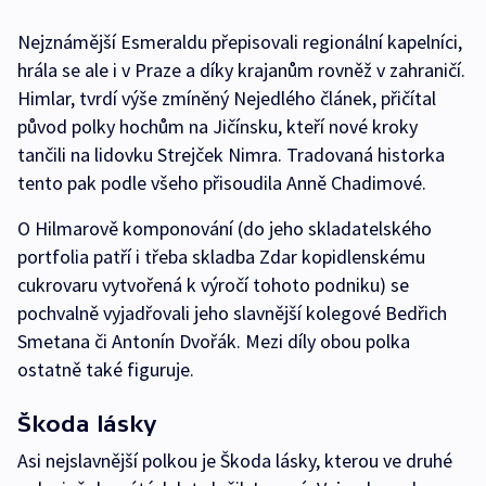
Nejznámější Esmeraldu přepisovali regionální kapelníci,
hrála se ale i v Praze a díky krajanům rovněž v zahraničí.
Himlar, tvrdí výše zmíněný Nejedlého článek, přičítal
původ polky hochům na Jičínsku, kteří nové kroky
tančili na lidovku Strejček Nimra. Tradovaná historka
tento pak podle všeho přisoudila Anně Chadimové.
O Hilmarově komponování (do jeho skladatelského
portfolia patří i třeba skladba Zdar kopidlenskému
cukrovaru vytvořená k výročí tohoto podniku) se
pochvalně vyjadřovali jeho slavnější kolegové Bedřich
Smetana či Antonín Dvořák. Mezi díly obou polka
ostatně také figuruje.
Škoda lásky
Asi nejslavnější polkou je Škoda lásky, kterou ve druhé