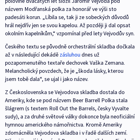
polovině dvacátých let složil Jaromír Vejvoda pod
názvem Modřanská polka za honorář ve výši sto
padesáti korun. „Líbila se, tak ji ze sobeckých důvodů
hrál nejdřív jen se svou kapelou. Až později ji dal opsat
okolním kapelníkům,“ vzpomínal před lety Vejvodův syn.
Českého textu se původně orchestrální skladba dočkala
až v následující dekádě
zásluhou
dnes už
pozapomenutého textaře dechovek Vaška Zemana.
Melancholický povzdech, že je „škoda lásky, kterou
jsem tobě dala“, se ujal i jako název.
Z Československa se Vejvodova skladba dostala do
Ameriky, kde se pod názvem Beer Barrell Polka stala
šlágrem (s textem Roll Out the Barrels, česky Vyvalte
sudy), a za druhé světové války dokonce byla neoficiální
hymnou amerického námořnictva. Kromě Ameriky
zdomácněla Vejvodova skladba i v řadě dalších zemí.