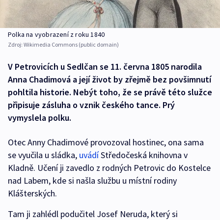
Polka na vyobrazení z roku 1840
Zdroj:
Wikimedia Commons (public domain)
V Petrovicích u Sedlčan se 11. června 1805 narodila
Anna Chadimová a její život by zřejmě bez povšimnutí
pohltila historie. Nebýt toho, že se právě této služce
připisuje zásluha o vznik českého tance. Prý
vymyslela polku.
Otec Anny Chadimové provozoval hostinec, ona sama
se vyučila u sládka,
uvádí
Středočeská knihovna v
Kladně. Učení ji zavedlo z rodných Petrovic do Kostelce
nad Labem, kde si našla službu u místní rodiny
Klášterských.
Tam ji zahlédl podučitel Josef Neruda, který si