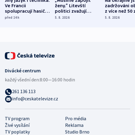
Jiný jazyk i technika.
„Musíme zapojit
Na Ukrajině j
Ve Francii
ženy.“ Litevští
zadržováni o
spolupracují hasiči z
politici zvažují
z více než 50 
různých zemí
dohodu o
Bojovali na s
před 14
h
5. 8. 2026
5. 8. 2026
demografii
Ruska
Divácké centrum
každý všední den:
8:00—16:00 hodin
261 136 113
info@ceskatelevize.cz
TV program
Pro média
Živé vysílání
Reklama
TV poplatky
Studio Brno