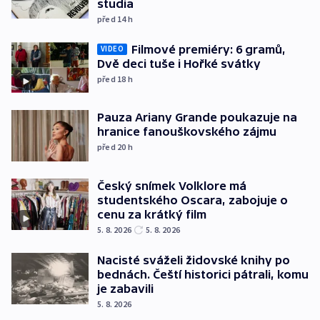
studia
před 14
h
Filmové premiéry: 6 gramů,
VIDEO
Dvě deci tuše i Hořké svátky
před 18
h
Pauza Ariany Grande poukazuje na
hranice fanouškovského zájmu
před 20
h
Český snímek Volklore má
studentského Oscara, zabojuje o
cenu za krátký film
5. 8. 2026
5. 8. 2026
Nacisté sváželi židovské knihy po
bednách. Čeští historici pátrali, komu
je zabavili
5. 8. 2026