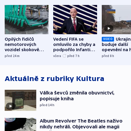
Opilých řidičů
Vedení FIFA se
Ukraji
VIDEO
nemotorových
omluvilo za chyby a
buduje další
vozidel skokově
podpořilo Infantina.
opevnění na h
přibylo, nejvíc ve
UEFA trvá na
s Běloruskem
před 24
m
včera
před 7
h
před 8
h
středních Čechách
bojkotu
Aktuálně z rubriky
Kultura
Válka ševců změnila obuvnictví,
popisuje kniha
před 14
h
Album Revolver The Beatles naživo
nikdy nehráli. Objevovali ale magii