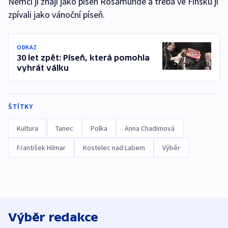
Němci ji znají jako píseň Rosamunde a třeba ve Finsku ji
zpívali jako vánoční píseň.
ODKAZ
30 let zpět: Píseň, která pomohla
vyhrát válku
ŠTÍTKY
Kultura
Tanec
Polka
Anna Chadimová
František Hilmar
Kostelec nad Labem
Výběr
Výběr redakce