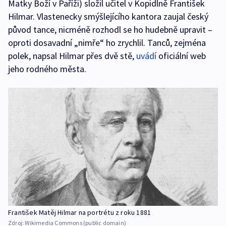
Matky Boží v Paříži) složil učitel v Kopidlně František
Hilmar. Vlastenecky smýšlejícího kantora zaujal český
původ tance, nicméně rozhodl se ho hudebně upravit –
oproti dosavadní „nimře“ ho zrychlil. Tanců, zejména
polek, napsal Hilmar přes dvě stě,
uvádí
oficiální web
jeho rodného města.
František Matěj Hilmar na portrétu z roku 1881
Zdroj:
Wikimedia Commons (public domain)