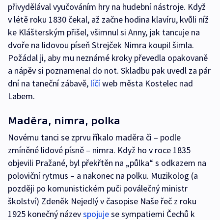
přivydělával vyučováním hry na hudební nástroje. Když
v létě roku 1830 čekal, až začne hodina klavíru, kvůli níž
ke Klášterským přišel, všimnul si Anny, jak tancuje na
dvoře na lidovou píseň Strejček Nimra koupil šimla.
Požádal ji, aby mu neznámé kroky převedla opakovaně
a nápěv si poznamenal do not. Skladbu pak uvedl za pár
dní na taneční zábavě,
líčí
web města Kostelec nad
Labem.
Maděra, nimra, polka
Novému tanci se zprvu říkalo maděra či – podle
zmíněné lidové písně – nimra. Když ho v roce 1835
objevili Pražané, byl překřtěn na „půlka“ s odkazem na
poloviční rytmus – a nakonec na polku. Muzikolog (a
později po komunistickém puči poválečný ministr
školství) Zdeněk Nejedlý v časopise Naše řeč z roku
1925 konečný název
spojuje
se sympatiemi Čechů k