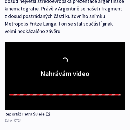
dosud největší středoevropská prezentace argentinské
kinematografie. Právě v Argentině se našel i fragment
z dosud postrádaných částí kultovního snímku
Metropolis Fritze Langa. I on se stal součástí jinak
velmi neokázalého závěru.
Nahrávám video
Reportáž Petra Šuleře
Zdroj:
ČT24