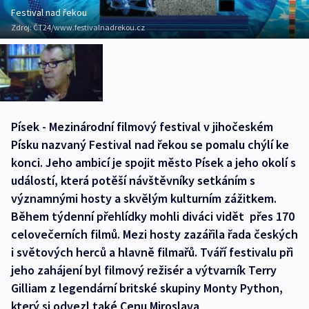
Festival nad řekou
Zdroj:
ČT24/www.festivalnadrekou.cz
Písek - Mezinárodní filmový festival v jihočeském
Písku nazvaný Festival nad řekou se pomalu chýlí ke
konci. Jeho ambicí je spojit město Písek a jeho okolí s
událostí, která potěší návštěvníky setkáním s
významnými hosty a skvělým kulturním zážitkem.
Během týdenní přehlídky mohli diváci vidět přes 170
celovečerních filmů. Mezi hosty zazářila řada českých
i světových herců a hlavně filmařů. Tváří festivalu při
jeho zahájení byl filmový režisér a výtvarník Terry
Gilliam z legendární britské skupiny Monty Python,
který si odvezl také Cenu Miroslava