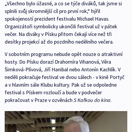
„Všechno bylo úžasné, a co se týče diváků, tak jsme si
splnili svůj skromnější cíl pro první rok,“ hýřil
spokojeností prezident festivalu Michael Havas.
Organizátoři symbolicky ukončili festival už v pátek
večer. Na diváky v Písku přitom čekají více než tři
desítky projekcí až do pozdního nedělního večera.
V sobotním programu nebude opět nouze o atraktivní
hosty. Do Písku dorazí Drahomíra Vihanová, Věra
Šimková-Plívová, Jiří Hanibal nebo Antonín Kachlík. V
neděli pokračuje festival ve dvou sálech - v kině Portyč
a v hlavním sále Klubu kultury. Pak už se odpoledne
festival s Pískem rozloučí a bude v podvečer
pokračovat v Praze v ozvěnách
S Kafkou do kina
.