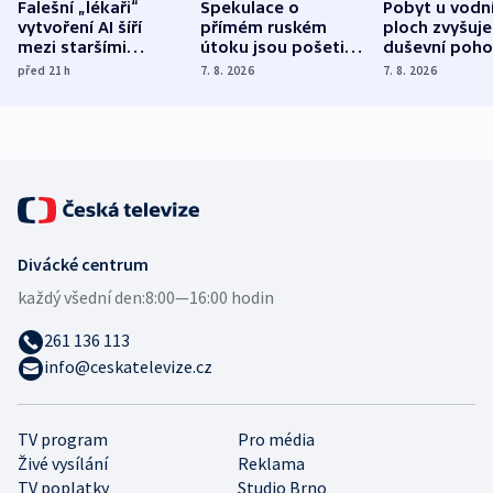
Falešní „lékaři“
Spekulace o
Pobyt u vodn
vytvoření AI šíří
přímém ruském
ploch zvyšuje
mezi staršími
útoku jsou pošetilé,
duševní poho
Poláky nebezpečné
míní estonský
ukázala
před 21
h
7. 8. 2026
7. 8. 2026
zdravotní rady
bezpečnostní
mezinárodní 
expert
Divácké centrum
každý všední den:
8:00—16:00 hodin
261 136 113
info@ceskatelevize.cz
TV program
Pro média
Živé vysílání
Reklama
TV poplatky
Studio Brno