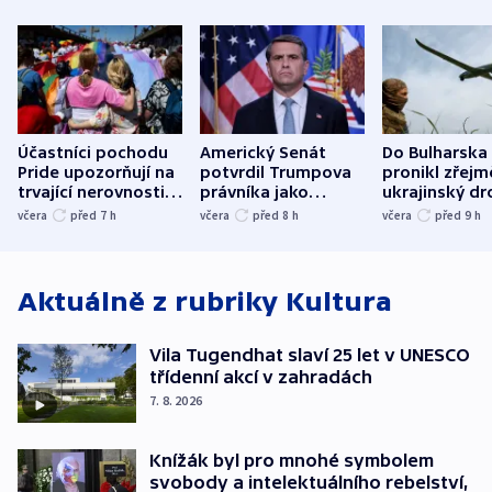
Účastníci pochodu
Americký Senát
Do Bulharska
Pride upozorňují na
potvrdil Trumpova
pronikl zřejm
trvající nerovnosti i
právníka jako
ukrajinský dr
společenskou
ministra
explodoval k
včera
před 7
h
včera
před 8
h
včera
před 9
h
atmosféru
spravedlnosti
od plynovod
Aktuálně z rubriky
Kultura
Vila Tugendhat slaví 25 let v UNESCO
třídenní akcí v zahradách
7. 8. 2026
Knížák byl pro mnohé symbolem
svobody a intelektuálního rebelství,