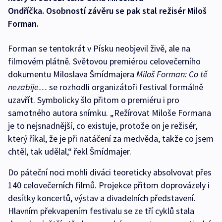
Ondříčka. Osobností závěru se pak stal režisér Miloš
Forman.
Forman se tentokrát v Písku neobjevil živě, ale na
filmovém plátně. Světovou premiérou celovečerního
dokumentu Miloslava Šmídmajera
Miloš Forman: Co tě
nezabije…
se rozhodli organizátoři festival formálně
uzavřít. Symbolicky šlo přitom o premiéru i pro
samotného autora snímku. „Režírovat Miloše Formana
je to nejsnadnější, co existuje, protože on je režisér,
který říkal, že je při natáčení za medvěda, takže co jsem
chtěl, tak udělal,“ řekl Šmídmajer.
Do páteční noci mohli diváci teoreticky absolvovat přes
140 celovečerních filmů. Projekce přitom doprovázely i
desítky koncertů, výstav a divadelních představení.
Hlavním překvapením festivalu se ze tří cyklů stala