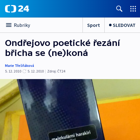
Sport
SLEDOVAT
Rubriky
Ondřejovo poetické řezání
břicha se (ne)koná
Marie Třešňáková
5. 12. 2010
5. 12. 2010
|
Zdroj:
ČT24