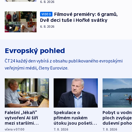
6. 8. 2026
Filmové premiéry: 6 gramů,
VIDEO
Dvě deci tuše i Hořké svátky
6. 8. 2026
Evropský pohled
ČT24 každý den vybírá z obsahu publikovaného evropskými
veřejnými médii, členy Eurovize.
Falešní „lékaři“
Spekulace o
Pobyt u vodn
vytvoření AI šíří
přímém ruském
ploch zvyšuje
mezi staršími
útoku jsou pošetilé,
duševní poho
Poláky nebezpečné
míní estonský
ukázala
včera v 07:00
7. 8. 2026
7. 8. 2026