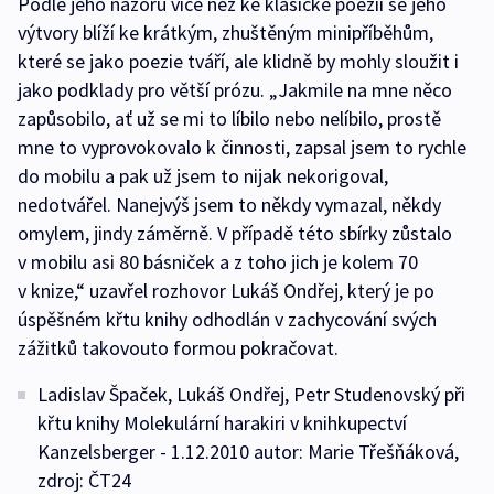
Podle jeho názoru více než ke klasické poezii se jeho
výtvory blíží ke krátkým, zhuštěným minipříběhům,
které se jako poezie tváří, ale klidně by mohly sloužit i
jako podklady pro větší prózu. „Jakmile na mne něco
zapůsobilo, ať už se mi to líbilo nebo nelíbilo, prostě
mne to vyprovokovalo k činnosti, zapsal jsem to rychle
do mobilu a pak už jsem to nijak nekorigoval,
nedotvářel. Nanejvýš jsem to někdy vymazal, někdy
omylem, jindy záměrně. V případě této sbírky zůstalo
v mobilu asi 80 básniček a z toho jich je kolem 70
v knize,“ uzavřel rozhovor Lukáš Ondřej, který je po
úspěšném křtu knihy odhodlán v zachycování svých
zážitků takovouto formou pokračovat.
Ladislav Špaček, Lukáš Ondřej, Petr Studenovský při
křtu knihy Molekulární harakiri v knihkupectví
Kanzelsberger - 1.12.2010 autor: Marie Třešňáková,
zdroj: ČT24