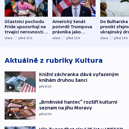
Účastníci pochodu
Americký Senát
Do Bulharska
Pride upozorňují na
potvrdil Trumpova
pronikl zřejm
trvající nerovnosti i
právníka jako
ukrajinský dr
společenskou
ministra
explodoval k
včera
před 13
h
včera
před 13
h
včera
před 14
h
atmosféru
spravedlnosti
od plynovod
Aktuálně z rubriky
Kultura
Knižní záchranka dává vyřazeným
knihám druhou šanci
před 1
h
„Brněnské hantec“ rozšíří kulturní
seznam na jihu Moravy
před 3
h