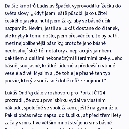
Další z kmotrů Ladislav Špaček vyprovodil knížečku do
světa slovy: „Když jsem ještě působil jako učitel
českého jazyka, nutil jsem žáky, aby se básně učili
nazpaměť. Nevím, jestli se Lukáš dostane do čítanek,
ale kdyby k tomu došlo, jsem přesvědčen, že by patřil
mezi nejoblíbenější básníky, protože jeho básně
neobsahují složité metafory a nepracují s jambem,
daktilem a dalšími nekonečnými literárními prvky. Jeho
básně jsou jasné, krátké, úderné a především vtipné,
veselé a živé. Myslím si, že tohle je přesně ten typ
poezie, který v současné době může zaujmout.“
Lukáš Ondřej dále v rozhovoru pro Portál ČT24
prozradil, že svou první sbírku vydal ve vlastním
nákladu, společně se spolužákem, ještě na gymnáziu.
Pak si občas něco napsal do šuplíku, až před třemi lety
začaly vznikat ve větším množství jeho sms básně.