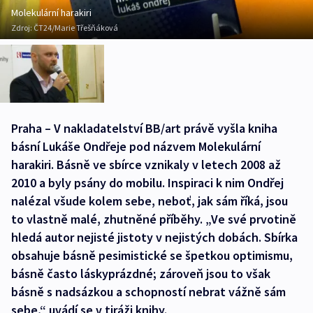
Molekulární harakiri
Zdroj:
ČT24/Marie Třešňáková
Praha – V nakladatelství BB/art právě vyšla kniha
básní Lukáše Ondřeje pod názvem Molekulární
harakiri. Básně ve sbírce vznikaly v letech 2008 až
2010 a byly psány do mobilu. Inspiraci k nim Ondřej
nalézal všude kolem sebe, neboť, jak sám říká, jsou
to vlastně malé, zhutněné příběhy. „Ve své prvotině
hledá autor nejisté jistoty v nejistých dobách. Sbírka
obsahuje básně pesimistické se špetkou optimismu,
básně často láskyprázdné; zároveň jsou to však
básně s nadsázkou a schopností nebrat vážně sám
sebe,“ uvádí se v tiráži knihy.