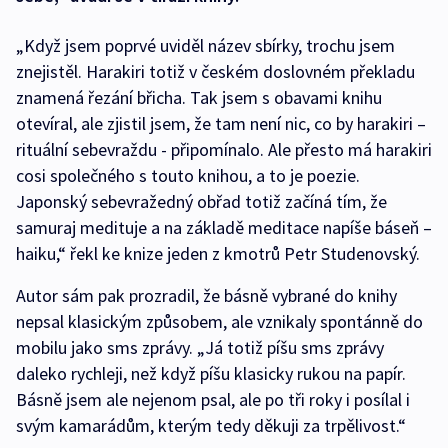
„Když jsem poprvé uviděl název sbírky, trochu jsem
znejistěl. Harakiri totiž v českém doslovném překladu
znamená řezání břicha. Tak jsem s obavami knihu
otevíral, ale zjistil jsem, že tam není nic, co by harakiri –
rituální sebevraždu - připomínalo. Ale přesto má harakiri
cosi společného s touto knihou, a to je poezie.
Japonský sebevražedný obřad totiž začíná tím, že
samuraj medituje a na základě meditace napíše báseň –
haiku,“ řekl ke knize jeden z kmotrů Petr Studenovský.
Autor sám pak prozradil, že básně vybrané do knihy
nepsal klasickým způsobem, ale vznikaly spontánně do
mobilu jako sms zprávy. „Já totiž píšu sms zprávy
daleko rychleji, než když píšu klasicky rukou na papír.
Básně jsem ale nejenom psal, ale po tři roky i posílal i
svým kamarádům, kterým tedy děkuji za trpělivost.“