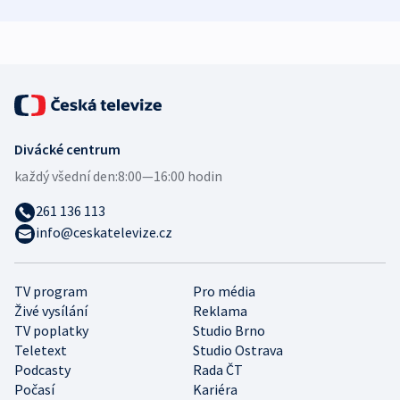
zdravotní rady
bezpečnostní
mezinárodní 
expert
Divácké centrum
každý všední den:
8:00—16:00 hodin
261 136 113
info@ceskatelevize.cz
TV program
Pro média
Živé vysílání
Reklama
TV poplatky
Studio Brno
Teletext
Studio Ostrava
Podcasty
Rada ČT
Počasí
Kariéra