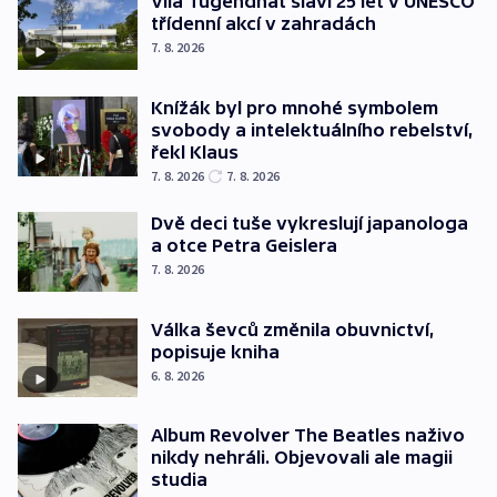
Vila Tugendhat slaví 25 let v UNESCO
třídenní akcí v zahradách
7. 8. 2026
Knížák byl pro mnohé symbolem
svobody a intelektuálního rebelství,
řekl Klaus
7. 8. 2026
7. 8. 2026
Dvě deci tuše vykreslují japanologa
a otce Petra Geislera
7. 8. 2026
Válka ševců změnila obuvnictví,
popisuje kniha
6. 8. 2026
Album Revolver The Beatles naživo
nikdy nehráli. Objevovali ale magii
studia