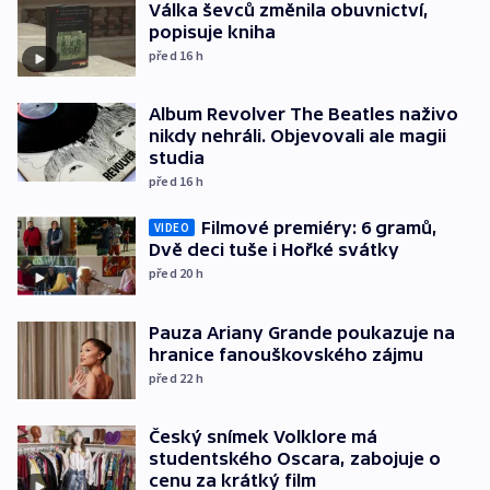
Válka ševců změnila obuvnictví,
popisuje kniha
před 16
h
Album Revolver The Beatles naživo
nikdy nehráli. Objevovali ale magii
studia
před 16
h
Filmové premiéry: 6 gramů,
VIDEO
Dvě deci tuše i Hořké svátky
před 20
h
Pauza Ariany Grande poukazuje na
hranice fanouškovského zájmu
před 22
h
Český snímek Volklore má
studentského Oscara, zabojuje o
cenu za krátký film