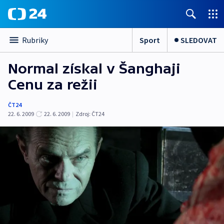
Sport
SLEDOVAT
Rubriky
Normal získal v Šanghaji
Cenu za režii
ČT24
22. 6. 2009
22. 6. 2009
|
Zdroj:
ČT24