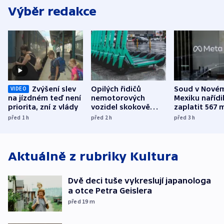
Výběr redakce
Zvýšení slev
Opilých řidičů
Soud v Nové
VIDEO
na jízdném teď není
nemotorových
Mexiku nařídi
priorita, zní z vlády
vozidel skokově
zaplatit 567 
přibylo, nejvíc ve
dolarů kvůli 
před 1
h
před 2
h
před 3
h
středních Čechách
způsobené d
Aktuálně z rubriky
Kultura
Dvě deci tuše vykreslují japanologa
a otce Petra Geislera
před 19
m