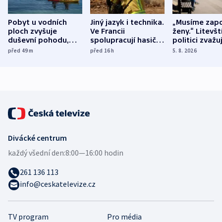
Pobyt u vodních
Jiný jazyk i technika.
„Musíme zapo
ploch zvyšuje
Ve Francii
ženy.“ Litevšt
duševní pohodu,
spolupracují hasiči z
politici zvažuj
ukázala
různých zemí
dohodu o
před 49
m
před 16
h
5. 8. 2026
mezinárodní studie
demografii
Divácké centrum
každý všední den:
8:00—16:00 hodin
261 136 113
info@ceskatelevize.cz
TV program
Pro média