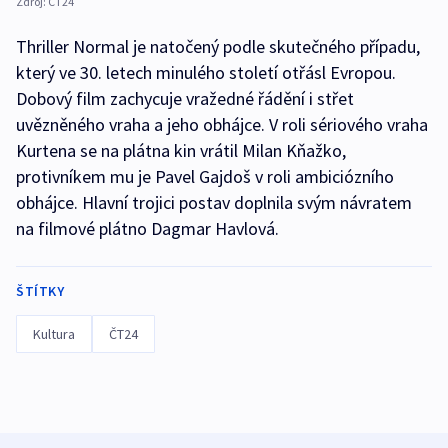
Zdroj:
ČT24
Thriller Normal je natočený podle skutečného případu,
který ve 30. letech minulého století otřásl Evropou.
Dobový film zachycuje vražedné řádění i střet
uvězněného vraha a jeho obhájce. V roli sériového vraha
Kurtena se na plátna kin vrátil Milan Kňažko,
protivníkem mu je Pavel Gajdoš v roli ambiciózního
obhájce. Hlavní trojici postav doplnila svým návratem
na filmové plátno Dagmar Havlová.
ŠTÍTKY
Kultura
ČT24