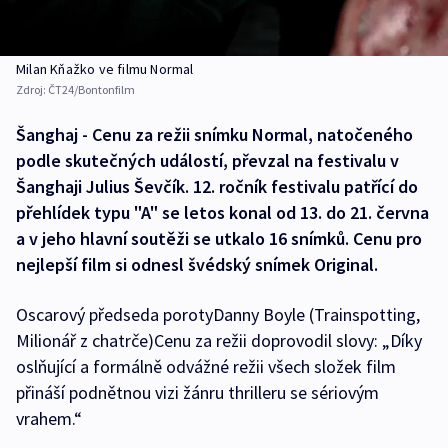
Milan Kňažko ve filmu Normal
Zdroj:
ČT24/Bontonfilm
Šanghaj - Cenu za režii snímku Normal, natočeného
podle skutečných událostí, převzal na festivalu v
Šanghaji Julius Ševčík. 12. ročník festivalu patřící do
přehlídek typu "A" se letos konal od 13. do 21. června
a v jeho hlavní soutěži se utkalo 16 snímků. Cenu pro
nejlepší film si odnesl švédský snímek Original.
Oscarový předseda porotyDanny Boyle (Trainspotting,
Milionář z chatrče)Cenu za režii doprovodil slovy: „Díky
oslňující a formálně odvážné režii všech složek film
přináší podnětnou vizi žánru thrilleru se sériovým
vrahem.“