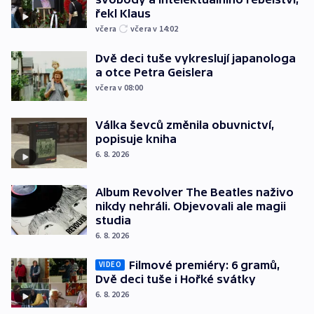
řekl Klaus
včera
včera v 14:02
Dvě deci tuše vykreslují japanologa
a otce Petra Geislera
včera v 08:00
Válka ševců změnila obuvnictví,
popisuje kniha
6. 8. 2026
Album Revolver The Beatles naživo
nikdy nehráli. Objevovali ale magii
studia
6. 8. 2026
Filmové premiéry: 6 gramů,
VIDEO
Dvě deci tuše i Hořké svátky
6. 8. 2026