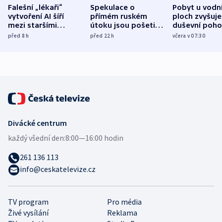
Falešní „lékaři“
Spekulace o
Pobyt u vodn
vytvoření AI šíří
přímém ruském
ploch zvyšuje
mezi staršími
útoku jsou pošetilé,
duševní poho
Poláky nebezpečné
míní estonský
ukázala
před 8
h
před 22
h
včera v 07:30
zdravotní rady
bezpečnostní
mezinárodní 
expert
Divácké centrum
každý všední den:
8:00—16:00 hodin
261 136 113
info@ceskatelevize.cz
TV program
Pro média
Živé vysílání
Reklama