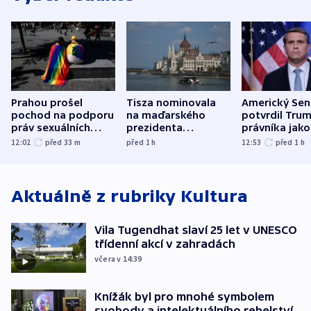
Prahou prošel
Tisza nominovala
Americký Sen
pochod na podporu
na maďarského
potvrdil Tru
práv sexuálních
prezidenta
právníka jako
menšin
bývalého šéfa
ministra
12:02
před 33
m
před 1
h
12:53
před 1
h
nejvyššího soudu
spravedlnost
Aktuálně z rubriky
Kultura
Vila Tugendhat slaví 25 let v UNESCO
třídenní akcí v zahradách
včera v 14:39
Knížák byl pro mnohé symbolem
svobody a intelektuálního rebelství,