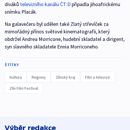
diváků
televizního kanálu ČT:D
připadla jihoafrickému
snímku Placák.
Na galavečeru byl udělen také Zlatý střevíček za
mimořádný přínos světové kinematografii, který
obdržel Andrea Morricone, hudební skladatel a dirigent,
syn slavného skladatele Ennia Morriconeho.
ŠTÍTKY
Kultura
Regiony
Zlínský kraj
Film a televize
Zlín Film Festival
Výběr redakce