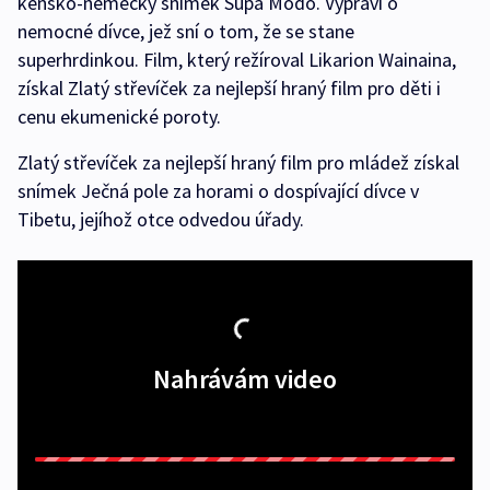
keňsko-německý snímek Supa Modo. Vypráví o
nemocné dívce, jež sní o tom, že se stane
superhrdinkou. Film, který režíroval Likarion Wainaina,
získal Zlatý střevíček za nejlepší hraný film pro děti i
cenu ekumenické poroty.
Zlatý střevíček za nejlepší hraný film pro mládež získal
snímek Ječná pole za horami o dospívající dívce v
Tibetu, jejíhož otce odvedou úřady.
Nahrávám video