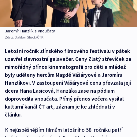
Jaromír Hanzlík s vnoučaty
Zdroj:
Dalibor Glück/ČTK
Letošní ročník zlínského filmového festivalu v pátek
uzavřel slavnostní galavečer. Ceny Zlatý střevíček za
mimořádný přínos kinematografii pro děti a mládež
byly uděleny hercům Magdě Vášáryové a Jaromíru
Hanzlíkovi. V zastoupení Vášáryové cenu převzala její
dcera Hana Lasicová, Hanzlíka zase na pódium
doprovodila vnoučata. Přímý přenos večera vysílal
kulturní kanál ČT art, záznam je ke zhlédnutí v
článku.
K nejúspěšnějším filmům letošního 58. ročníku patří