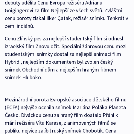
debuty udělila Cenu Evropa režiséru Adrianu
Goigingerovi za film Nejlepší ze všech světů. Zvláštní
cenu poroty získal Ilker Çatak, režisér snímku Tenkrát v
zemi indiánů.
Cenu Zlínský pes za nejlepší studentský film si odnesl
izraelský film Znovu ožít. Speciální žánrovou cenu mezi
studentskými snímky dostal za nejlepší animaci film
Hybridi, nejlepším dokumentem byl zvolen český
snímek Obchodní dům a nejlepším hraným filmem
snímek Hluboko.
Mezinárodní porota Evropské asociace dětského filmu
(ECFA) nejvýše ocenila snímek Mariána Poláka Planeta
Česko. Diváckou cenu za hraný film dostalo Přání k
mání režiséra Víta Karase, z animovaných filmů se
publiku nejvíce zalíbil ruský snímek Chobotík. Cena