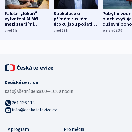
Falešní „lékaři“
Spekulace o
Pobyt u vodn
vytvoření AI šíří
přímém ruském
ploch zvyšuje
mezi staršími
útoku jsou pošetilé,
duševní poho
Poláky nebezpečné
míní estonský
ukázala
před 5
h
před 19
h
včera v 07:30
zdravotní rady
bezpečnostní
mezinárodní 
expert
Divácké centrum
každý všední den:
8:00—16:00 hodin
261 136 113
info@ceskatelevize.cz
TV program
Pro média