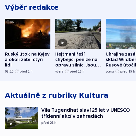
Výběr redakce
Ruský útok na Kyjev
Hejtmani řeší
Ukrajina zasá
a okolí zabil čtyři
chybějící peníze na
sklad Wildber
lidi
opravu silnic. Jsou
Rusové útočil
nenárokové, namítá
trh, hasiče či
08:20
před 1
h
včera
před 15
h
včera
před 15
h
ministerstvo
stadion
Aktuálně z rubriky
Kultura
Vila Tugendhat slaví 25 let v UNESCO
třídenní akcí v zahradách
před 21
h