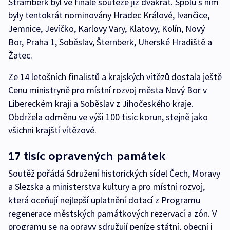
Štramberk byl ve finále soutěže již dvakrát. Spolu s ním
byly tentokrát nominovány Hradec Králové, Ivančice,
Jemnice, Jevíčko, Karlovy Vary, Klatovy, Kolín, Nový
Bor, Praha 1, Soběslav, Šternberk, Uherské Hradiště a
Žatec.
Ze 14 letošních finalistů a krajských vítězů dostala ještě
Cenu ministryně pro místní rozvoj města Nový Bor v
Libereckém kraji a Soběslav z Jihočeského kraje.
Obdržela odměnu ve výši 100 tisíc korun, stejně jako
všichni krajští vítězové.
17 tisíc opravených památek
Soutěž pořádá Sdružení historických sídel Čech, Moravy
a Slezska a ministerstva kultury a pro místní rozvoj,
která oceňují nejlepší uplatnění dotací z Programu
regenerace městských památkových rezervací a zón. V
programu se na opravy sdružují peníze státní, obecní i