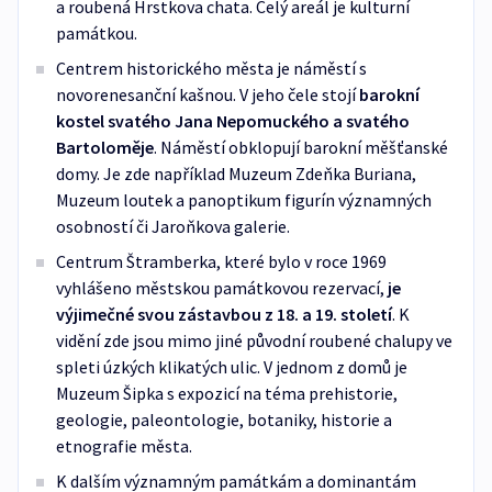
a roubená Hrstkova chata. Celý areál je kulturní
památkou.
Centrem historického města je náměstí s
novorenesanční kašnou. V jeho čele stojí
barokní
kostel svatého Jana Nepomuckého a svatého
Bartoloměje
. Náměstí obklopují barokní měšťanské
domy. Je zde například Muzeum Zdeňka Buriana,
Muzeum loutek a panoptikum figurín významných
osobností či Jaroňkova galerie.
Centrum Štramberka, které bylo v roce 1969
vyhlášeno městskou památkovou rezervací,
je
výjimečné svou zástavbou z 18. a 19. století
. K
vidění zde jsou mimo jiné původní roubené chalupy ve
spleti úzkých klikatých ulic. V jednom z domů je
Muzeum Šipka s expozicí na téma prehistorie,
geologie, paleontologie, botaniky, historie a
etnografie města.
K dalším významným památkám a dominantám