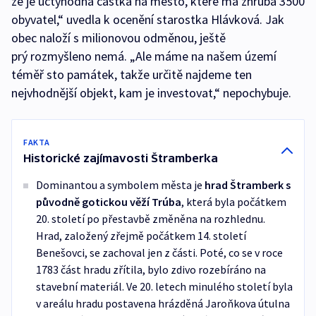
že je úctyhodná částka na město, které má zhruba 3500
obyvatel,“ uvedla k ocenění starostka Hlávková. Jak
obec naloží s milionovou odměnou, ještě
prý rozmyšleno nemá. „Ale máme na našem území
téměř sto památek, takže určitě najdeme ten
nejvhodnější objekt, kam je investovat,“ nepochybuje.
FAKTA
Historické zajímavosti Štramberka
Dominantou a symbolem města je
hrad Štramberk s
původně gotickou věží Trúba
, která byla počátkem
20. století po přestavbě změněna na rozhlednu.
Hrad, založený zřejmě počátkem 14. století
Benešovci, se zachoval jen z části. Poté, co se v roce
1783 část hradu zřítila, bylo zdivo rozebíráno na
stavební materiál. Ve 20. letech minulého století byla
v areálu hradu postavena hrázděná Jaroňkova útulna