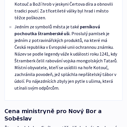
Kotouč a Boží hrob v jeskyni Čertova díra a obnovili
tradici poutí. Za třicetileté války byl hrad i město
těžce poškozen.
Jedním ze symbolů města je také
perníková
pochoutka štramberské uši.
Proslulý pamlsek je
jedním z potravinářských produktů, na které má
Česká republika v Evropské unii ochrannou známku.
Název se podle legendy váže k události roku 1241, kdy
Štramberk čelil rabování vojska mongolských Tatarů.
Místní obyvatele, kteří se usídlili na hoře Kotouč,
zachránila povodeň, jež spláchla nepřátelský tábor v
údolí. Po nájezdnících zbyly jen pytle s ušima, která
utínali svým odpůrcům.
Cena ministryně pro Nový Bor a
Soběslav