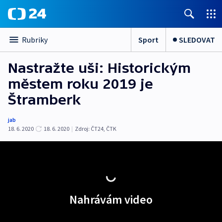
Sport
SLEDOVAT
Rubriky
Nastražte uši: Historickým
městem roku 2019 je
Štramberk
jab
18. 6. 2020
18. 6. 2020
|
Zdroj:
ČT24
,
ČTK
Nahrávám video