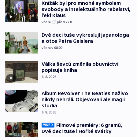
Knížák byl pro mnohé symbolem
svobody a intelektuálního rebelství,
řekl Klaus
včera
před 22
h
Dvě deci tuše vykreslují japanologa
a otce Petra Geislera
včera v 08:00
Válka ševců změnila obuvnictví,
popisuje kniha
6. 8. 2026
Album Revolver The Beatles naživo
nikdy nehráli. Objevovali ale magii
studia
6. 8. 2026
Filmové premiéry: 6 gramů,
VIDEO
Dvě deci tuše i Hořké svátky