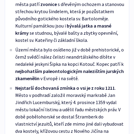
města patří
zvonice
s dřevěným ochozem a stanovou
střechou krytou šindelem, která je pozůstatkem
původního gotického kostela sv. Bartoloměje.
Kulturní památkou jsou i
bývalá jatka a masné
krámy
se studnou, bývalé bašty a zbytky opevnění,
kostel sv. Kateřiny či základní škola.
Území města bylo osídleno již v době prehistorické, o
čemž svědčí nález čelisti neandrtálského dítěte v
nedaleké jeskyni Šipka na kopci Kotouč. Kopec patří k
nejbohatším paleontologickým nalezištím jurských
zkamenělin
v Evropě i na světě.
Nejstarší dochovaná zmínka o vsi je z roku 1211
.
Město v podhradí založil moravský markrabě Jan
Jindřich Lucemburský, který 4. prosince 1359 vydal
městu lokační listinu a udělil řadu městských práv. V
době pobělohorské se dostal Štramberk do
vlastnictví jezuitů, kteří zde mimo jiné dali vybudovat
dva kostely, křížovou cestu z Nového Jičína na