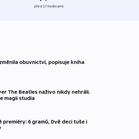
před 17
hodinami
změnila obuvnictví, popisuje kniha
er The Beatles naživo nikdy nehráli.
e magii studia
é premiéry: 6 gramů, Dvě deci tuše i
y