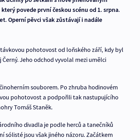
který povede první českou scénu od 1. srpna.
et. Operní pěvci však zůstávají i nadále
stávkovou pohotovost od loňského září, kdy byl
j Černý. Jeho odchod vyvolal mezi umělci
 s činoherním souborem. Po zhruba hodinovém
ovou pohotovost a podpořili tak nastupujícího
činohry Tomáš Staněk.
rodního divadla je podle herců a tanečníků
 sólisté jsou však jiného názoru. Začátkem