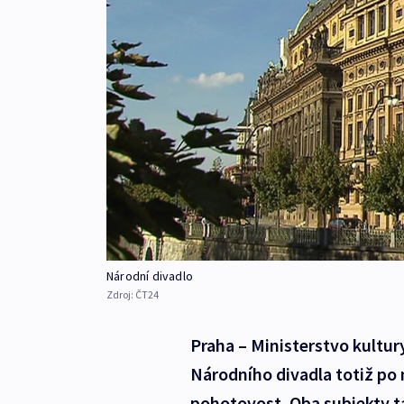
Národní divadlo
Zdroj:
ČT24
Praha – Ministerstvo kultur
Národního divadla totiž po
pohotovost. Oba subjekty t