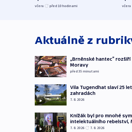
včera
před 10
hodinami
včera
Aktuálně z rubri
„Brněnské hantec“ rozšíří 
Moravy
před 35
minutami
Vila Tugendhat slaví 25 le
zahradách
7. 8. 2026
Knížák byl pro mnohé sy
intelektuálního rebelství, 
7. 8. 2026
7. 8. 2026