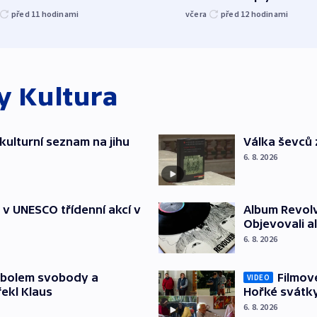
před 11
hodinami
včera
před 12
hodinami
ky
Kultura
kulturní seznam na jihu
Válka ševců 
6. 8. 2026
t v UNESCO třídenní akcí v
Album Revolv
Objevovali al
6. 8. 2026
mbolem svobody a
Filmov
VIDEO
řekl Klaus
Hořké svátk
6. 8. 2026