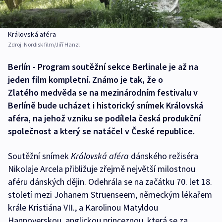
Královská aféra
Zdroj:
Nordisk film/Jiří Hanzl
Berlín - Program soutěžní sekce Berlinale je až na
jeden film kompletní. Známo je tak, že o
Zlatého medvěda se na mezinárodním festivalu v
Berlíně bude ucházet i historický snímek Královská
aféra, na jehož vzniku se podílela česká produkční
společnost a který se natáčel v České republice.
Soutěžní snímek
Královská aféra
dánského režiséra
Nikolaje Arcela přibližuje zřejmě největší milostnou
aféru dánských dějin. Odehrála se na začátku 70. let 18.
století mezi Johanem Struenseem, německým lékařem
krále Kristiána VII., a Karolinou Matyldou
Hannoverskou, anglickou princeznou, která se za