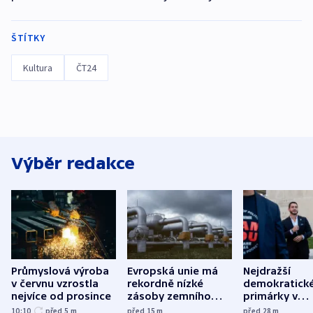
ŠTÍTKY
Kultura
ČT24
Výběr redakce
Průmyslová výroba
Evropská unie má
Nejdražší
v červnu vzrostla
rekordně nízké
demokratick
nejvíce od prosince
zásoby zemního
primárky v
plynu
Michiganu st
10:10
před 5
m
před 15
m
před 28
m