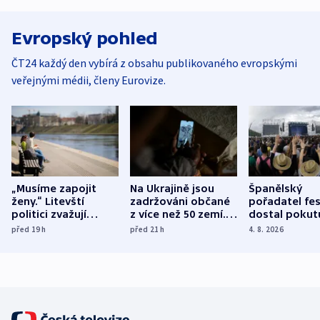
Evropský pohled
ČT24 každý den vybírá z obsahu publikovaného evropskými
veřejnými médii, členy Eurovize.
„Musíme zapojit
Na Ukrajině jsou
Španělský
ženy.“ Litevští
zadržováni občané
pořadatel fes
politici zvažují
z více než 50 zemí.
dostal pokut
dohodu o
Bojovali na straně
nekalé prakti
před 19
h
před 21
h
4. 8. 2026
demografii
Ruska