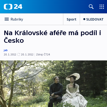
Sport
SLEDOVAT
Rubriky
Na Královské aféře má podíl i
Česko
jab
20. 1. 2012
20. 1. 2012
|
Zdroj:
ČT24