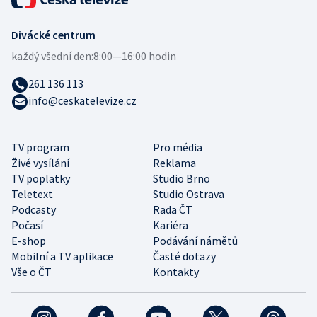
Divácké centrum
každý všední den:
8:00—16:00 hodin
261 136 113
info@ceskatelevize.cz
TV program
Pro média
Živé vysílání
Reklama
TV poplatky
Studio Brno
Teletext
Studio Ostrava
Podcasty
Rada ČT
Počasí
Kariéra
E-shop
Podávání námětů
Mobilní a TV aplikace
Časté dotazy
Vše o ČT
Kontakty