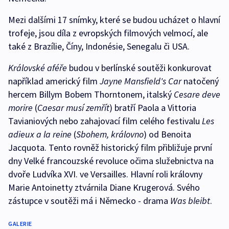
Mezi dalšími 17 snímky, které se budou ucházet o hlavní
trofeje, jsou díla z evropských filmových velmocí, ale
také z Brazílie, Číny, Indonésie, Senegalu či USA.
Královské aféře
budou v berlínské soutěži konkurovat
například americký film
Jayne Mansfield's Car
natočený
hercem Billym Bobem Thorntonem, italský
Cesare deve
morire
(
Caesar musí zemřít
) bratří Paola a Vittoria
Tavianiových nebo zahajovací film celého festivalu
Les
adieux a la reine
(
Sbohem, královno
) od Benoita
Jacquota. Tento rovněž historický film přibližuje první
dny Velké francouzské revoluce očima služebnictva na
dvoře Ludvíka XVI. ve Versailles. Hlavní roli královny
Marie Antoinetty ztvárnila Diane Krugerová. Svého
zástupce v soutěži má i Německo - drama
Was bleibt
.
GALERIE