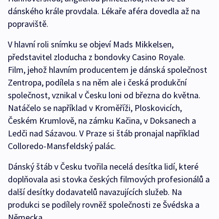
dánského krále provdala. Lékaře aféra dovedla až na
popraviště.
V hlavní roli snímku se objeví Mads Mikkelsen,
představitel zloducha z bondovky Casino Royale.
Film, jehož hlavním producentem je dánská společnost
Zentropa, podílela s na něm ale i česká produkční
společnost, vznikal v Česku loni od března do května.
Natáčelo se například v Kroměříži, Ploskovicích,
Českém Krumlově, na zámku Kačina, v Doksanech a
Ledči nad Sázavou. V Praze si štáb pronajal například
Colloredo-Mansfeldský palác.
Dánský štáb v Česku tvořila necelá desítka lidí, které
doplňovala asi stovka českých filmových profesionálů a
další desítky dodavatelů navazujících služeb. Na
produkci se podílely rovněž společnosti ze Švédska a
Německa.