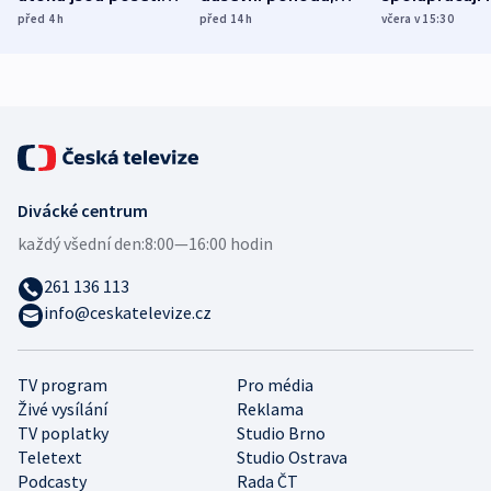
míní estonský
ukázala
různých zemí
před 4
h
před 14
h
včera v 15:30
bezpečnostní
mezinárodní studie
expert
Divácké centrum
každý všední den:
8:00—16:00 hodin
261 136 113
info@ceskatelevize.cz
TV program
Pro média
Živé vysílání
Reklama
TV poplatky
Studio Brno
Teletext
Studio Ostrava
Podcasty
Rada ČT