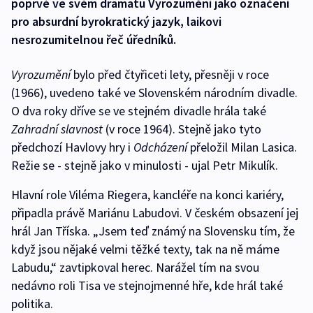
poprvé ve svém dramatu Vyrozumění jako označení
pro absurdní byrokratický jazyk, laikovi
nesrozumitelnou řeč úředníků.
Vyrozumění
bylo před čtyřiceti lety, přesněji v roce
(1966), uvedeno také ve Slovenském národním divadle.
O dva roky dříve se ve stejném divadle hrála také
Zahradní slavnost
(v roce 1964). Stejně jako tyto
předchozí Havlovy hry i
Odcházení
přeložil Milan Lasica.
Režie se - stejně jako v minulosti - ujal Petr Mikulík.
Hlavní role Viléma Riegera, kancléře na konci kariéry,
připadla právě Mariánu Labudovi. V českém obsazení jej
hrál Jan Tříska. „Jsem teď známý na Slovensku tím, že
když jsou nějaké velmi těžké texty, tak na ně máme
Labudu,“ zavtipkoval herec. Narážel tím na svou
nedávno roli Tisa ve stejnojmenné hře, kde hrál také
politika.