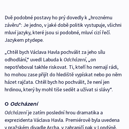
Dvě podobné postavy ho prý dovedly k „hroznému
závěru“: Je jedno, v jaké době politik vystupuje, všichni
mluví jazyky, které jsou si podobné, mluví cizí řečí.
Jazykem ptydepe.
„Chtěl bych Václava Havla pochválit za jeho sílu
odhodlání,“ uvedl Labuda k
Odcházení
, „on
nepotřeboval takhle riskovat. Ti, kteří ho nemají rádi,
ho mohou zase přijít do hlediště vypískat nebo po něm
házet rajčata. Chtěl bych ho pochválit, že není jen
hrdinou, který by mohl tiše sedět a užívat si slávy“.
O
Odcházení
Odcházení
je zatím poslední hrou dramatika a
exprezidenta Václava Havla. Premiérově byla uvedena
v pražském divadle Archa, v zahraničí pak v Londýně,