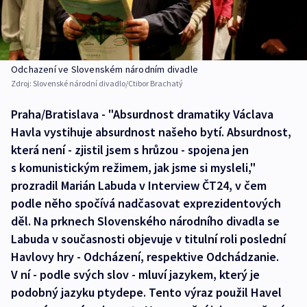
Odchazení ve Slovenském národním divadle
Zdroj:
Slovenské národní divadlo/Ctibor Brachatý
Praha/Bratislava - "Absurdnost dramatiky Václava
Havla vystihuje absurdnost našeho bytí. Absurdnost,
která není - zjistil jsem s hrůzou - spojena jen
s komunistickým režimem, jak jsme si mysleli,"
prozradil Marián Labuda v Interview ČT24, v čem
podle něho spočívá nadčasovat exprezidentových
děl. Na prknech Slovenského národního divadla se
Labuda v současnosti objevuje v titulní roli poslední
Havlovy hry - Odcházení, respektive Odchádzanie.
V ní - podle svých slov - mluví jazykem, který je
podobný jazyku ptydepe. Tento výraz použil Havel