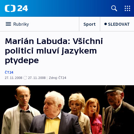
Sport
SLEDOVAT
Rubriky
Marián Labuda: Všichni
politici mluví jazykem
ptydepe
ČT24
27. 11. 2008
27. 11. 2008
|
Zdroj:
ČT24