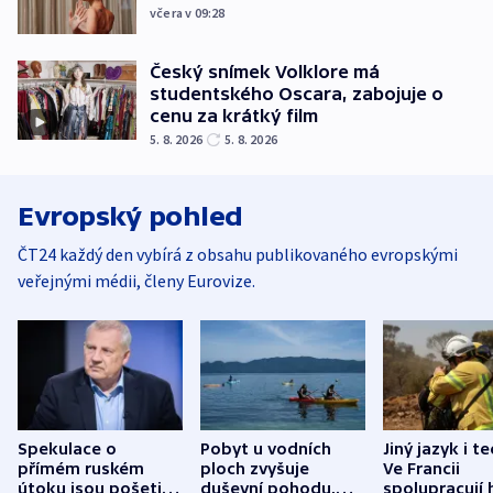
včera v 09:28
Český snímek Volklore má
studentského Oscara, zabojuje o
cenu za krátký film
5. 8. 2026
5. 8. 2026
Evropský pohled
ČT24 každý den vybírá z obsahu publikovaného evropskými
veřejnými médii, členy Eurovize.
Spekulace o
Pobyt u vodních
Jiný jazyk i t
přímém ruském
ploch zvyšuje
Ve Francii
útoku jsou pošetilé,
duševní pohodu,
spolupracují h