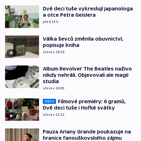
Dvě deci tuše vykreslují japanologa
a otce Petra Geislera
před 13
h
Válka ševců změnila obuvnictví,
popisuje kniha
včera v 16:10
Album Revolver The Beatles naživo
nikdy nehráli. Objevovali ale magii
studia
včera v 16:00
Filmové premiéry: 6 gramů,
VIDEO
Dvě deci tuše i Hořké svátky
včera v 11:52
Pauza Ariany Grande poukazuje na
hranice fanouškovského zájmu