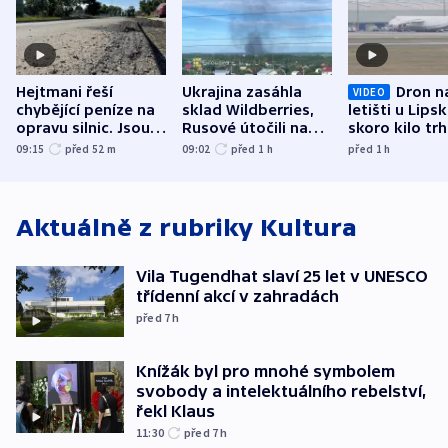
Hejtmani řeší
Ukrajina zasáhla
Dron n
VIDEO
chybějící peníze na
sklad Wildberries,
letišti u Lips
opravu silnic. Jsou
Rusové útočili na
skoro kilo trh
nenárokové, namítá
trh, hasiče či
indicie ukazuj
09:15
před 52
m
09:02
před 1
h
před 1
h
ministerstvo
stadion
Rusko
Aktuálně z rubriky
Kultura
Vila Tugendhat slaví 25 let v UNESCO
třídenní akcí v zahradách
před 7
h
Knížák byl pro mnohé symbolem
svobody a intelektuálního rebelství,
řekl Klaus
11:30
před 7
h