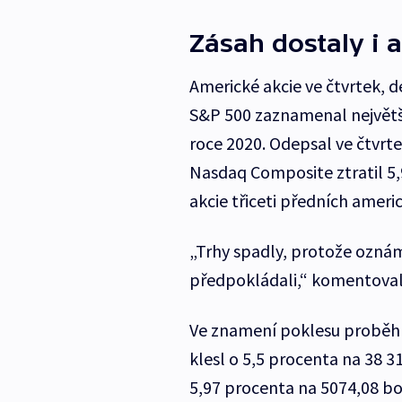
Zásah dostaly i 
Americké akcie ve čtvrtek, d
S&P 500 zaznamenal největš
roce 2020. Odepsal ve čtvrt
Nasdaq Composite ztratil 5,
akcie třiceti předních ameri
„Trhy spadly, protože oznám
předpokládali,“ komentoval 
Ve znamení poklesu proběhl
klesl o 5,5 procenta na 38 3
5,97 procenta na 5074,08 bo