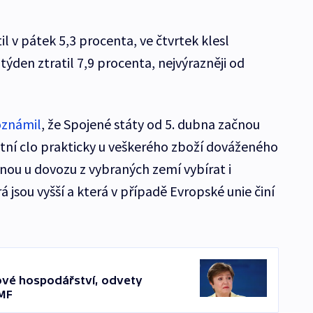
il v pátek 5,3 procenta, ve čtvrtek klesl
ýden ztratil 7,9 procenta, nejvýrazněji od
oznámil
, že Spojené státy od 5. dubna začnou
tní clo prakticky u veškerého zboží dováženého
nou u dovozu z vybraných zemí vybírat i
á jsou vyšší a která v případě Evropské unie činí
tové hospodářství, odvety
MF