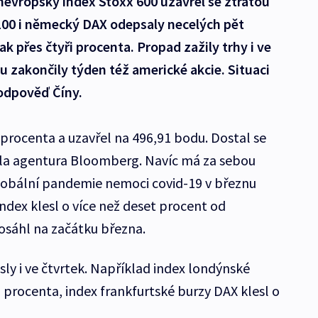
nevropský index Stoxx 600 uzavřel se ztrátou
 100 i německý DAX odepsaly necelých pět
k přes čtyři procenta. Propad zažily trhy i ve
 zakončily týden též americké akcie. Situaci
 odpověď Číny.
 procenta a uzavřel na 496,91 bodu. Dostal se
la agentura Bloomberg. Navíc má za sebou
globální pandemie nemoci covid-19 v březnu
ndex klesl o více než deset procent od
sáhl na začátku března.
ly i ve čtvrtek. Například index londýnské
 procenta, index frankfurtské burzy DAX klesl o