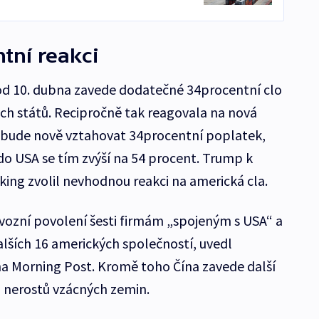
ntní reakci
 od 10. dubna zavede dodatečné 34procentní clo
ch států. Recipročně tak reagovala na nová
e bude nově vztahovat 34procentní poplatek,
do USA se tím zvýší na 54 procent. Trump k
king zvolil nevhodnou reakci na americká cla.
vozní povolení šesti firmám „spojeným s USA“ a
lších 16 amerických společností, uvedl
na Morning Post. Kromě toho Čína zavede další
 nerostů vzácných zemin.