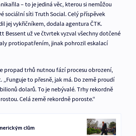
ikařila – to je jediná věc, kterou si nemůžou
 sociální síti Truth Social. Celý příspěvek
il jej vykřičníkem, dodala agentura ČTK.
tt Bessent už ve čtvrtek vyzval všechny dotčené
ly protiopatřením, jinak pohrozil eskalací
je propad trhů nutnou fází procesu obrození,
t. „Funguje to přesně, jak má. Do země proudí
bilionů dolarů. To je nebývalé. Trhy rekordně
rostou. Celá země rekordně poroste.“
americkým clům