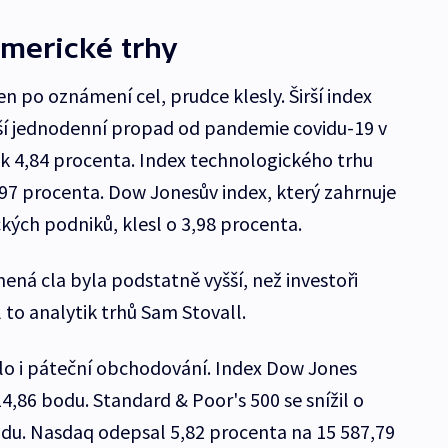
americké trhy
en po oznámení cel, prudce klesly. Širší index
í jednodenní propad od pandemie covidu-19 v
ek 4,84 procenta. Index technologického trhu
97 procenta. Dow Jonesův index, který zahrnuje
ckých podniků, klesl o 3,98 procenta.
ená cla byla podstatně vyšší, než investoři
to analytik trhů Sam Stovall.
o i páteční obchodování. Index Dow Jones
14,86 bodu. Standard & Poor's 500 se snížil o
du. Nasdaq odepsal 5,82 procenta na 15 587,79