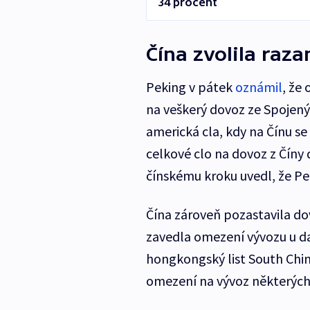
34 procent
Čína zvolila raza
Peking v pátek
oznámil
, že
na veškerý dovoz ze Spojený
americká cla, kdy na Čínu s
celkové clo na dovoz z Číny 
čínskému kroku uvedl, že Pe
Čína zároveň pozastavila do
zavedla omezení vývozu u da
hongkongský list South Chi
omezení na vývoz některých