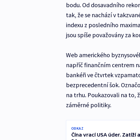
bodu. Od dosavadního rekor
tak, že se nachází v takzva
indexu z posledního maxima
jsou spíše považovány za ko
Web amerického byznysového 
napříč finančním centrem na
bankéři ve čtvrtek vzpamato
bezprecedentní šok. Označo
na trhu. Poukazovali na to, ž
záměrné politiky.
ODKAZ
Čína vrací USA úder. Zatíž