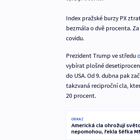
Index pražské burzy PX ztrat
bezmála o dvě procenta. Za t
covidu.
Prezident Trump ve středu
vybírat plošné desetiprocen
do USA. Od 9. dubna pak zač
takzvaná reciproční cla, kter
20 procent.
ODKAZ
Americká cla ohrožují svě
nepomohou, řekla šéfka M