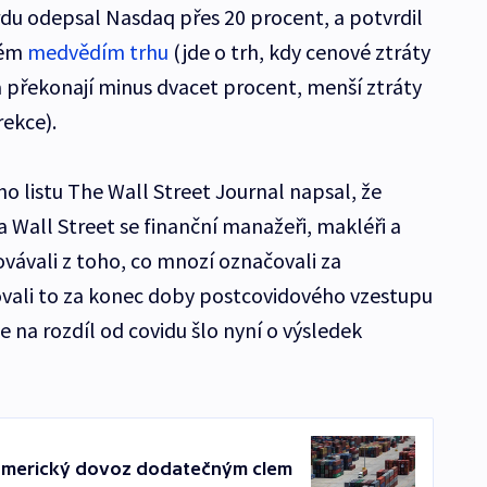
du odepsal Nasdaq přes 20 procent, a potvrdil
ném
medvědím trhu
(jde o trh, kdy cenové ztráty
 překonají minus dvacet procent, menší ztráty
rekce).
listu The Wall Street Journal napsal, že
 Wall Street se finanční manažeři, makléři a
vávali z toho, co mnozí označovali za
vali to za konec doby postcovidového vzestupu
e na rozdíl od covidu šlo nyní o výsledek
í americký dovoz dodatečným clem