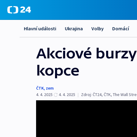
Hlavní události
Ukrajina
Volby
Domácí
Akciové burzy
kopce
ČTK
,
zem
4. 4. 2025
4. 4. 2025
|
Zdroj:
ČT24
,
ČTK
,
The Wall Stre