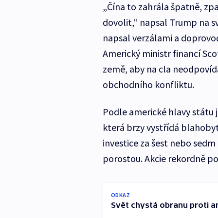
„Čína to zahrála špatně, zpan
dovolit,“ napsal Trump na své
napsal verzálami a doprovod
Americký ministr financí Sco
země, aby na cla neodpovída
obchodního konfliktu.
Podle americké hlavy státu 
která brzy vystřídá blahoby
investice za šest nebo sedm 
porostou. Akcie rekordně po
ODKAZ
Svět chystá obranu proti 