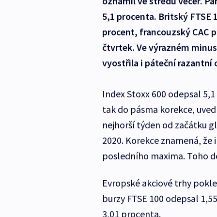
oznámil ve středu večer. Pa
5,1 procenta. Britský FTSE
procent, francouzský CAC pa
čtvrtek. Ve výrazném minusu
vyostřila i páteční razantní
Index Stoxx 600 odepsal 5,1
tak do pásma korekce, uved
nejhorší týden od začátku 
2020. Korekce znamená, že i
posledního maxima. Toho do
Evropské akciové trhy pokles
burzy FTSE 100 odepsal 1,55
3,01 procenta.