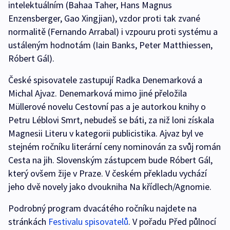
intelektuálním (Bahaa Taher, Hans Magnus
Enzensberger, Gao Xingjian), vzdor proti tak zvané
normalitě (Fernando Arrabal) i vzpouru proti systému a
ustáleným hodnotám (Iain Banks, Peter Matthiessen,
Róbert Gál).
České spisovatele zastupují Radka Denemarková a
Michal Ajvaz. Denemarková mimo jiné přeložila
Müllerové novelu Cestovní pas a je autorkou knihy o
Petru Léblovi Smrt, nebudeš se báti, za niž loni získala
Magnesii Literu v kategorii publicistika. Ajvaz byl ve
stejném ročníku literární ceny nominován za svůj román
Cesta na jih. Slovenským zástupcem bude Róbert Gál,
který ovšem žije v Praze. V českém překladu vychází
jeho dvě novely jako dvoukniha Na křídlech/Agnomie.
Podrobný program dvacátého ročníku najdete na
stránkách
Festivalu spisovatelů
. V pořadu Před půlnocí