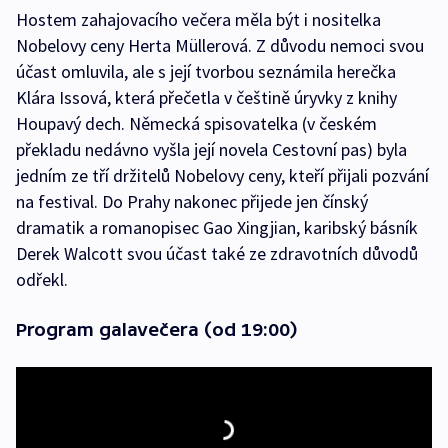
Hostem zahajovacího večera měla být i nositelka
Nobelovy ceny Herta Müllerová. Z důvodu nemoci svou
účast omluvila, ale s její tvorbou seznámila herečka
Klára Issová, která přečetla v češtině úryvky z knihy
Houpavý dech. Německá spisovatelka (v českém
překladu nedávno vyšla její novela Cestovní pas) byla
jedním ze tří držitelů Nobelovy ceny, kteří přijali pozvání
na festival. Do Prahy nakonec přijede jen čínský
dramatik a romanopisec Gao Xingjian, karibský básník
Derek Walcott svou účast také ze zdravotních důvodů
odřekl.
Program galavečera (od 19:00)