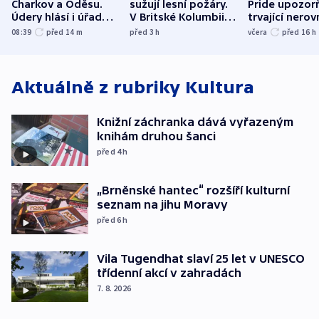
Charkov a Oděsu.
sužují lesní požáry.
Pride upozorň
Údery hlásí i úřady v
V Britské Kolumbii
trvající nerov
Bělgorodu
evakuovali tisíce lidí
společensko
08:39
před 14
m
před 3
h
včera
před 16
h
atmosféru
Aktuálně z rubriky
Kultura
Knižní záchranka dává vyřazeným
knihám druhou šanci
před 4
h
„Brněnské hantec“ rozšíří kulturní
seznam na jihu Moravy
před 6
h
Vila Tugendhat slaví 25 let v UNESCO
třídenní akcí v zahradách
7. 8. 2026