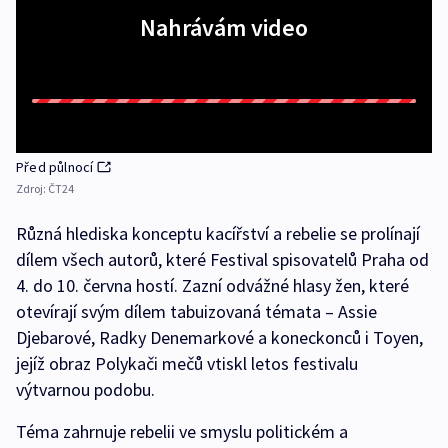
Nahrávám video
Před půlnocí
Zdroj:
ČT24
Různá hlediska konceptu kacířství a rebelie se prolínají
dílem všech autorů, které Festival spisovatelů Praha od
4. do 10. června hostí. Zazní odvážné hlasy žen, které
otevírají svým dílem tabuizovaná témata – Assie
Djebarové, Radky Denemarkové a koneckonců i Toyen,
jejíž obraz Polykači mečů vtiskl letos festivalu
výtvarnou podobu.
Téma zahrnuje rebelii ve smyslu politickém a