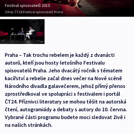
Festival spisovatelů 2010
Zdroj:
ČT24/Festival spisovatelů Praha
Praha – Tak trochu rebelem je každý z dvanácti
autorů, kteří jsou hosty letošního Festivalu
spisovatelů Praha. Jeho dvacátý ročník s tématem
kacířství a rebelie začal dnes večer na Nové scéně
Národního divadla galavečerem, jehož přímý přenos
zprostředkoval ve spolupráci s festivalem i portál
ČT24. Příznivci literatury se mohou těšit na autorská
čtení, autogramiády a debaty s autory do 10. června.
Vybrané části programu budete moci sledovat živě i
na našich stránkách.