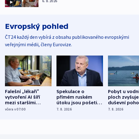
6. 8. 2026
Evropský pohled
ČT24 každý den vybírá z obsahu publikovaného evropskými
veřejnými médii, členy Eurovize.
Falešní „lékaři“
Spekulace o
Pobyt u vodn
vytvoření AI šíří
přímém ruském
ploch zvyšuje
mezi staršími
útoku jsou pošetilé,
duševní poho
Poláky nebezpečné
míní estonský
ukázala
včera v 07:00
7. 8. 2026
7. 8. 2026
zdravotní rady
bezpečnostní
mezinárodní 
expert