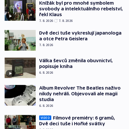
Knížák byl pro mnohé symbolem
svobody a intelektuálního rebelství,
řekl Klaus
7. 8. 2026
7. 8. 2026
Dvě deci tuše vykreslují japanologa
a otce Petra Geislera
7. 8. 2026
Válka ševců změnila obuvnictví,
popisuje kniha
6. 8. 2026
Album Revolver The Beatles naživo
nikdy nehráli. Objevovali ale magii
studia
6. 8. 2026
Filmové premiéry: 6 gramů,
VIDEO
Dvě deci tuše i Hořké svátky