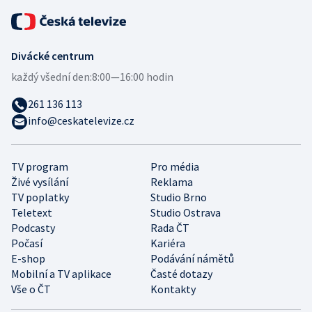
Divácké centrum
každý všední den:
8:00—16:00 hodin
261 136 113
info@ceskatelevize.cz
TV program
Pro média
Živé vysílání
Reklama
TV poplatky
Studio Brno
Teletext
Studio Ostrava
Podcasty
Rada ČT
Počasí
Kariéra
E-shop
Podávání námětů
Mobilní a TV aplikace
Časté dotazy
Vše o ČT
Kontakty