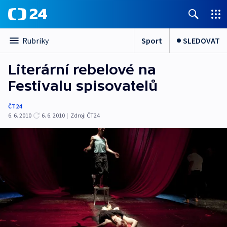
Sport
SLEDOVAT
Rubriky
Literární rebelové na
Festivalu spisovatelů
ČT24
6. 6. 2010
6. 6. 2010
|
Zdroj:
ČT24