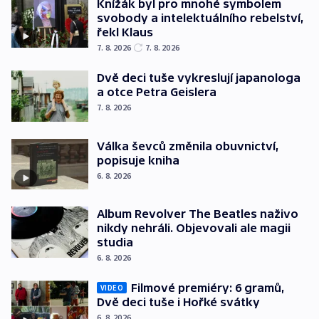
Knížák byl pro mnohé symbolem
svobody a intelektuálního rebelství,
řekl Klaus
7. 8. 2026
7. 8. 2026
Dvě deci tuše vykreslují japanologa
a otce Petra Geislera
7. 8. 2026
Válka ševců změnila obuvnictví,
popisuje kniha
6. 8. 2026
Album Revolver The Beatles naživo
nikdy nehráli. Objevovali ale magii
studia
6. 8. 2026
Filmové premiéry: 6 gramů,
VIDEO
Dvě deci tuše i Hořké svátky
6. 8. 2026