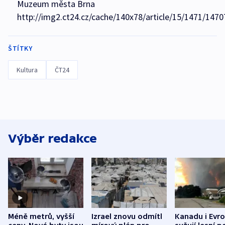
Muzeum města Brna
http://img2.ct24.cz/cache/140x78/article/15/1471/1470
ŠTÍTKY
Kultura
ČT24
Výběr redakce
Méně metrů, vyšší
Izrael znovu odmítl
Kanadu i Evro