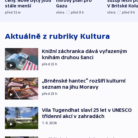
ceny. Nové byty jsou
mírový plán pro
sužují lesní p
stále menší
Gazu
V Britské Kol
evakuovali tis
před 31
m
včera
před 8
h
včera
před 9
h
Aktuálně z rubriky
Kultura
Knižní záchranka dává vyřazeným
knihám druhou šanci
před 21
h
„Brněnské hantec“ rozšíří kulturní
seznam na jihu Moravy
před 23
h
Vila Tugendhat slaví 25 let v UNESCO
třídenní akcí v zahradách
7. 8. 2026