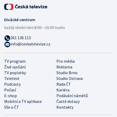
Divácké centrum
každý všední den:
8:00—16:00 hodin
261 136 113
info@ceskatelevize.cz
TV program
Pro média
Živé vysílání
Reklama
TV poplatky
Studio Brno
Teletext
Studio Ostrava
Podcasty
Rada ČT
Počasí
Kariéra
E-shop
Podávání námětů
Mobilní a TV aplikace
Časté dotazy
Vše o ČT
Kontakty