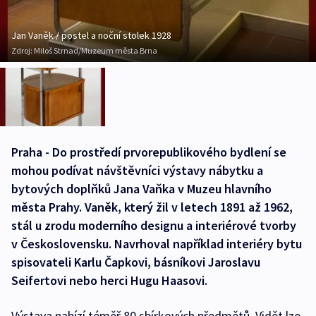
Jan Vaněk / postel a noční stolek 1928
Zdroj:
Miloš Strnad/Muzeum města Brna
Praha - Do prostředí prvorepublikového bydlení se
mohou podívat návštěvníci výstavy nábytku a
bytových doplňků Jana Vaňka v Muzeu hlavního
města Prahy. Vaněk, který žil v letech 1891 až 1962,
stál u zrodu moderního designu a interiérové tvorby
v Československu. Navrhoval například interiéry bytu
spisovateli Karlu Čapkovi, básníkovi Jaroslavu
Seifertovi nebo herci Hugu Haasovi.
Výstava nabízí téměř 80 sbírkových předmětů. Vidět lze