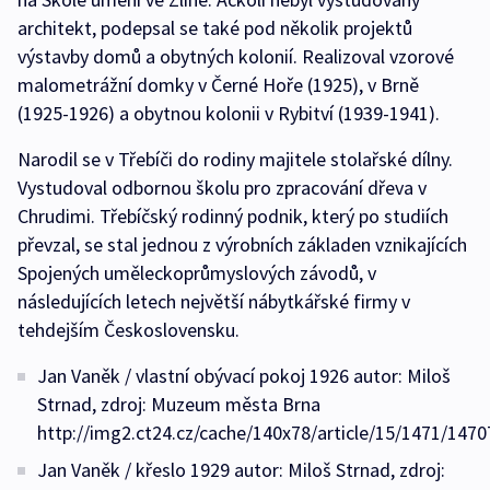
architekt, podepsal se také pod několik projektů
výstavby domů a obytných kolonií. Realizoval vzorové
malometrážní domky v Černé Hoře (1925), v Brně
(1925-1926) a obytnou kolonii v Rybitví (1939-1941).
Narodil se v Třebíči do rodiny majitele stolařské dílny.
Vystudoval odbornou školu pro zpracování dřeva v
Chrudimi. Třebíčský rodinný podnik, který po studiích
převzal, se stal jednou z výrobních základen vznikajících
Spojených uměleckoprůmyslových závodů, v
následujících letech největší nábytkářské firmy v
tehdejším Československu.
Jan Vaněk / vlastní obývací pokoj 1926 autor: Miloš
Strnad, zdroj: Muzeum města Brna
http://img2.ct24.cz/cache/140x78/article/15/1471/1470
Jan Vaněk / křeslo 1929 autor: Miloš Strnad, zdroj: