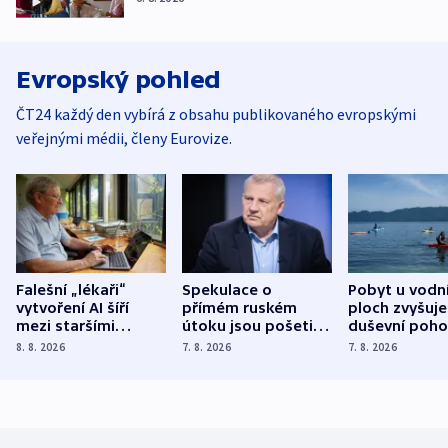
Evropský pohled
ČT24 každý den vybírá z obsahu publikovaného evropskými
veřejnými médii, členy Eurovize.
Falešní „lékaři“
Spekulace o
Pobyt u vodn
vytvoření AI šíří
přímém ruském
ploch zvyšuje
mezi staršími
útoku jsou pošetilé,
duševní poho
Poláky nebezpečné
míní estonský
ukázala
8. 8. 2026
7. 8. 2026
7. 8. 2026
zdravotní rady
bezpečnostní
mezinárodní 
expert