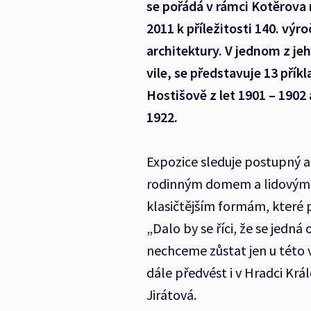
se pořádá v rámci Kotěrova 
2011 k příležitosti 140. vý
architektury. V jednom z j
vile, se představuje 13 pří
Hostišově z let 1901 – 1902
1922.
Expozice sleduje postupný a
rodinným domem a lidovými p
klasičtějším formám, které p
„Dalo by se říci, že se jedn
nechceme zůstat jen u této v
dále předvést i v Hradci Krá
Jirátová.