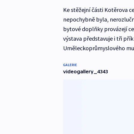
Ke stěžejní části Kotěrova c
nepochybně byla, nerozlučně 
bytové doplňky provázejí cel
výstava představuje i tři př
Uměleckoprůmyslového musea
GALERIE
videogallery_4343