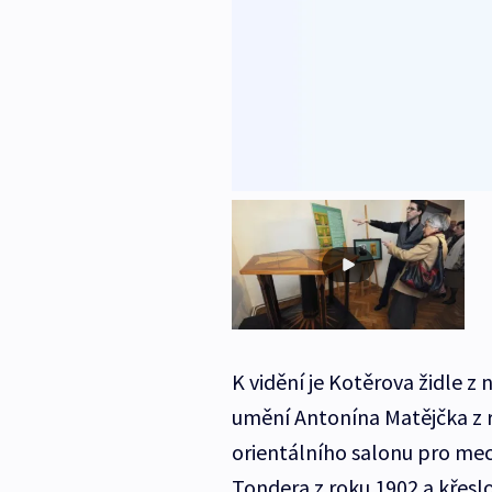
K vidění je Kotěrova židle z
umění Antonína Matějčka z r
orientálního salonu pro me
Tondera z roku 1902 a křeslo