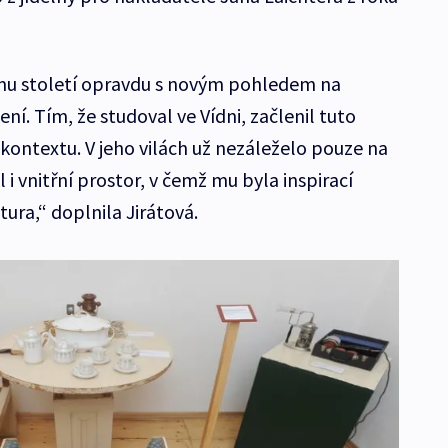
omu století opravdu s novým pohledem na
ní. Tím, že studoval ve Vídni, začlenil tuto
kontextu. V jeho vilách už nezáleželo pouze na
l i vnitřní prostor, v čemž mu byla inspirací
ura,“ doplnila Jirátová.