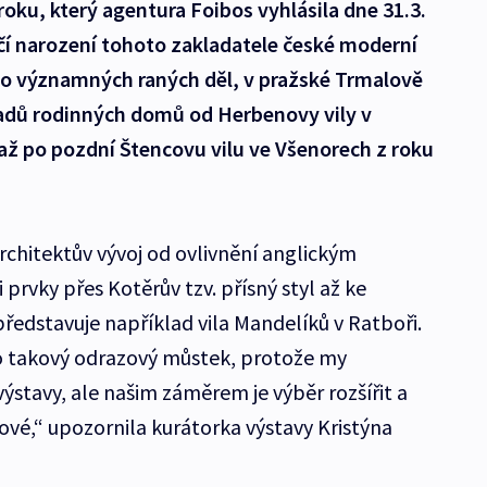
roku, který agentura Foibos vyhlásila dne 31.3.
ročí narození tohoto zakladatele české moderní
eho významných raných děl, v pražské Trmalově
kladů rodinných domů od Herbenovy vily v
 až po pozdní Štencovu vilu ve Všenorech z roku
rchitektův vývoj od ovlivnění anglickým
rvky přes Kotěrův tzv. přísný styl až ke
ředstavuje například vila Mandelíků v Ratboři.
á o takový odrazový můstek, protože my
ýstavy, ale našim záměrem je výběr rozšířit a
lové,“ upozornila kurátorka výstavy Kristýna