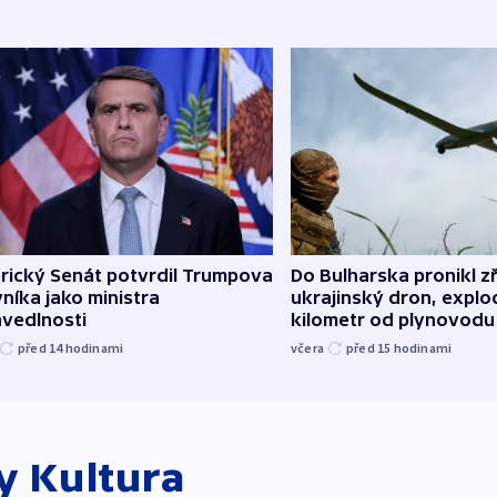
rický Senát potvrdil Trumpova
Do Bulharska pronikl z
níka jako ministra
ukrajinský dron, explo
avedlnosti
kilometr od plynovodu
před 14
hodinami
včera
před 15
hodinami
ky
Kultura