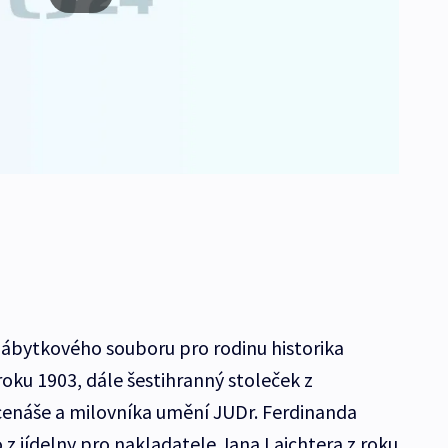
 nábytkového souboru pro rodinu historika
oku 1903, dále šestihranný stoleček z
cenáše a milovníka umění JUDr. Ferdinanda
 z jídelny pro nakladatele Jana Laichtera z roku