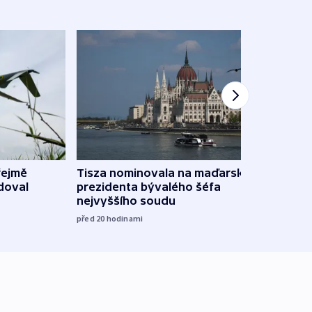
řejmě
Tisza nominovala na maďarského
Ruský
doval
prezidenta bývalého šéfa
čtyři 
nejvyššího soudu
včera
před 20
hodinami