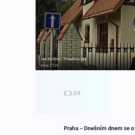
Jan Kotěra / Trmalova vila
Zdroj:
ČT24
Praha – Dnešním dnem se ot