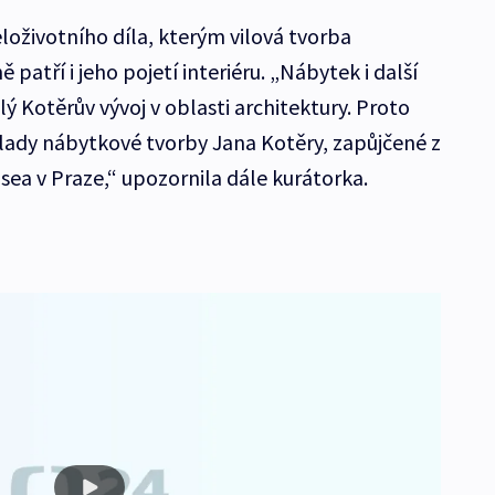
eloživotního díla, kterým vilová tvorba
patří i jeho pojetí interiéru. „Nábytek i další
ý Kotěrův vývoj v oblasti architektury. Proto
íklady nábytkové tvorby Jana Kotěry, zapůjčené z
 v Praze,“ upozornila dále kurátorka.