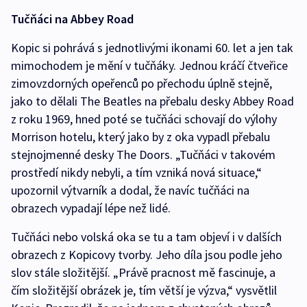
Tučňáci na Abbey Road
Kopic si pohrává s jednotlivými ikonami 60. let a jen tak
mimochodem je mění v tučňáky. Jednou kráčí čtveřice
zimovzdorných opeřenců po přechodu úplně stejně,
jako to dělali The Beatles na přebalu desky Abbey Road
z roku 1969, hned poté se tučňáci schovají do výlohy
Morrison hotelu, který jako by z oka vypadl přebalu
stejnojmenné desky The Doors. „Tučňáci v takovém
prostředí nikdy nebyli, a tím vzniká nová situace,“
upozornil výtvarník a dodal, že navíc tučňáci na
obrazech vypadají lépe než lidé.
Tučňáci nebo volská oka se tu a tam objeví i v dalších
obrazech z Kopicovy tvorby. Jeho díla jsou podle jeho
slov stále složitější. „Právě pracnost mě fascinuje, a
čím složitější obrázek je, tím větší je výzva,“ vysvětlil