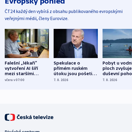
Evropský pohled
ČT24 každý den vybírá z obsahu publikovaného evropskými
veřejnými médii, členy Eurovize.
Falešní „lékaři“
Spekulace o
Pobyt u vodn
vytvoření AI šíří
přímém ruském
ploch zvyšuje
mezi staršími
útoku jsou pošetilé,
duševní poho
Poláky nebezpečné
míní estonský
ukázala
včera v 07:00
7. 8. 2026
7. 8. 2026
zdravotní rady
bezpečnostní
mezinárodní 
expert
Divácké centrum