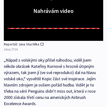
Nahrávám video
Reportáž Jana Stuchlíka
Zdroj:
ČT24
„Nápad s volskými oky přišel náhodou, viděl jsem
někde obrázek Kateřiny Kornové s hrozně útrpným
výrazem, tak jsem jí (ve své reprodukci) dal na hlavu
volské oko,“ vysvětlil Kopic část své inspirace. Jejím
hlavním zdrojem je ovšem pořád hudba. Vidět je to
třeba na sérii Penguins didn't miss out, která v roce
2000 získala třetí cenu na amerických Airbrush
Excelence Awards.