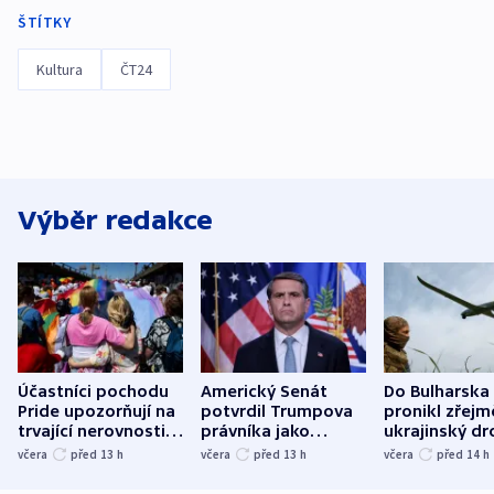
ŠTÍTKY
Kultura
ČT24
Výběr redakce
Účastníci pochodu
Americký Senát
Do Bulharska
Pride upozorňují na
potvrdil Trumpova
pronikl zřejm
trvající nerovnosti i
právníka jako
ukrajinský dr
společenskou
ministra
explodoval k
včera
před 13
h
včera
před 13
h
včera
před 14
h
atmosféru
spravedlnosti
od plynovod