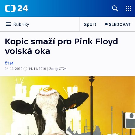
Sport
SLEDOVAT
Rubriky
Kopic smaží pro Pink Floyd
volská oka
ČT24
14. 11. 2010
14. 11. 2010
|
Zdroj:
ČT24