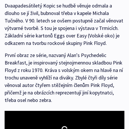
Dvaapadesátiletý Kopic se hudbě věnuje odmala a
dlouho se jí živil, bubnoval třeba v kapele Michala
Tučného. V 90. letech se ovšem postupně začal věnovat
výtvarné tvorbě. S tou je spojena i výstava v Trmicích.
Základní série kartonů Eggs over Easy (Volské oko) je
odkazem na tvorbu rockové skupiny Pink Floyd.
První obraz ze série, nazvaný Alan's Psychedelic
Breakfast, je inspirovaný stejnojmennou skladbou Pink
Floyd z roku 1970. Kráva s volským okem na hlavě na ní
trochu unaveně vyhlíží na diváky. Zbylé čtyři díly série
věnoval autor čtyřem stěžejním členům Pink Floyd,
přičemž je na obrázcích reprezentují jiní kopytnatci,
třeba osel nebo zebra.