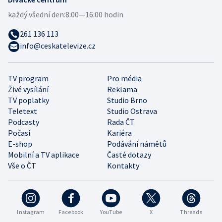
každý všední den:
8:00—16:00 hodin
261 136 113
info@ceskatelevize.cz
TV program
Pro média
Živé vysílání
Reklama
TV poplatky
Studio Brno
Teletext
Studio Ostrava
Podcasty
Rada ČT
Počasí
Kariéra
E-shop
Podávání námětů
Mobilní a TV aplikace
Časté dotazy
Vše o ČT
Kontakty
Instagram
Facebook
YouTube
X
Threads