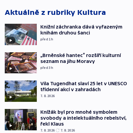
Aktuálně z rubriky
Kultura
Knižní záchranka dává vyřazeným
knihám druhou šanci
před 1
h
„Brněnské hantec“ rozšíří kulturní
seznam na jihu Moravy
před 3
h
Vila Tugendhat slaví 25 let v UNESCO
třídenní akcí v zahradách
7. 8. 2026
Knížák byl pro mnohé symbolem
svobody a intelektuálního rebelství,
řekl Klaus
7. 8. 2026
7. 8. 2026