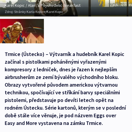
Karel Kopic / Alan\'s Psychedelic Breakfast
Zdroj:
Stránky Karla Kopice/Karel Kopic
Trmice (Ústecko) – Výtvarník a hudebník Karel Kopic
začínal s pistolkami poháněnými vyřazenými
kompresory z ledniček, dnes je řazen k nejlepším
airbrusherům ze zemí bývalého východního bloku.
Obrazy vytvořené původem americkou výtvarnou
technikou, spočívající ve stříkání barvy speciálními
pistolemi, představuje po devíti letech opět na
rodném Ústecku. Série kartonů, kterým se v poslední
době stále více věnuje, je pod názvem Eggs over
Easy and More vystavena na zámku Trmice.