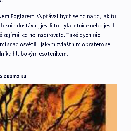
vem Foglarem. Vyptával bych se ho na to, jak tu
knih dostával, jestli to byla intuice nebo jestli
 zajímá, co ho inspirovalo. Také bych rád
 mi snad osvětlil, jakým zvláštním obratem se
odníka hlubokým esoterikem.
ho okamžiku