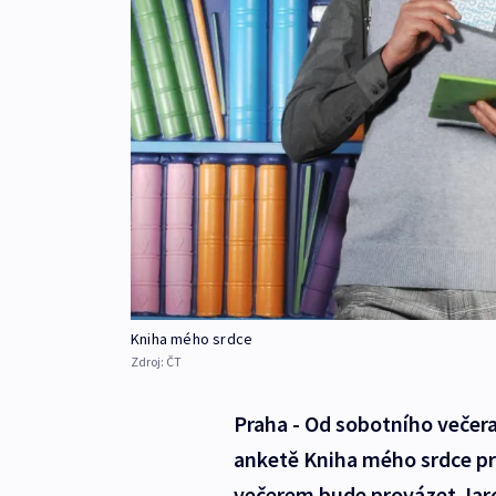
Kniha mého srdce
Zdroj:
ČT
Praha - Od sobotního večera
anketě Kniha mého srdce pr
večerem bude provázet Jaros