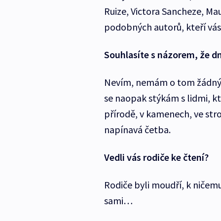
Ruize, Victora Sancheze, Ma
podobných autorů, kteří vás
Souhlasíte s názorem, že d
Nevím, nemám o tom žádný d
se naopak stýkám s lidmi, kte
přírodě, v kamenech, ve stro
napínavá četba.
Vedli vás rodiče ke čtení?
Rodiče byli moudří, k ničemu
sami…