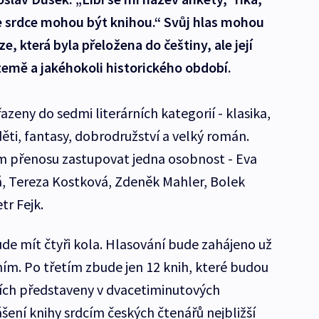
še srdce mohou být knihou.“ Svůj hlas mohou
ze, která byla přeložena do češtiny, ale její
země a jakéhokoli historického období.
azeny do sedmi literárních kategorií - klasika,
děti, fantasy, dobrodružství a velký román.
m přenosu zastupovat jedna osobnost - Eva
, Tereza Kostková, Zdeněk Mahler, Bolek
tr Fejk.
e mít čtyři kola. Hlasování bude zahájeno už
ním. Po třetím zbude jen 12 knih, které budou
icích představeny v dvacetiminutových
šení knihy srdcím českých čtenářů nejbližší