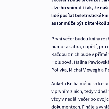
„lze ho vnímat i tak, že na
lidé posílat beletristické kni
autor může být z kterékoli 
První večer budou knihy rozř
humor a satira, napětí, pro 
Každou z nich bude v přímé
Holubová, Halina Pawlovská
Polívka, Michal Viewegh a Pe
Anketa Kniha mého srdce bud
v prvním z nich, tedy v dneš
vždy v neděli večer po dvoj
dokumentech. Finále a vyhlá