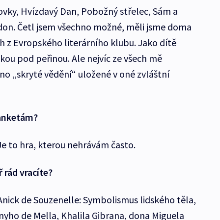
ovky, Hvízdavý Dan, Pobožný střelec, Sám a
ndon. Četl jsem všechno možné, měli jsme doma
 z Evropského literárního klubu. Jako dítě
kou pod peřinou. Ale nejvíc ze všech mě
 ono „skryté vědění“ uložené v oné zvláštní
 anketám?
 Je to hra, kterou nehrávám často.
ř rád vracíte?
a Anick de Souzenelle: Symbolismus lidského těla,
nyho de Mella, Khalila Gibrana, dona Miguela