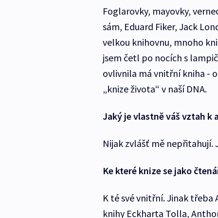
Foglarovky, mayovky, verne
sám, Eduard Fiker, Jack Lo
velkou knihovnu, mnoho knih
jsem četl po nocích s lampič
ovlivnila má vnitřní kniha -
„knize života“ v naší DNA.
Jaký je vlastně váš vztah k
Nijak zvlášť mě nepřitahují.
Ke které knize se jako čtená
K té své vnitřní. Jinak třeb
knihy Eckharta Tolla, Antho