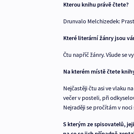
Kterou knihu právě čtete?
Drunvalo Melchizedek: Prasta
Které literární žánry jsou v
Čtu napříč žánry. Všude se 
Na kterém místě čtete knihy
Nejčastěji čtu asi ve vlaku 
večer v posteli, při odkyselov
Nejraději se pročítám v noci 
S kterým ze spisovatelů, jej
na co se jich případně zepta