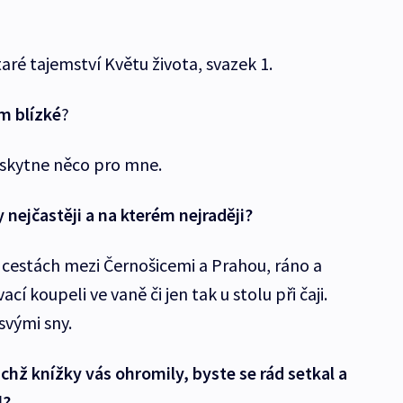
ré tajemství Květu života, svazek 1.
ám blízké
?
vyskytne něco pro mne.
 nejčastěji a na kterém nejraději?
na cestách mezi Černošicemi a Prahou, ráno a
ací koupeli ve vaně či jen tak u stolu při čaji.
svými sny.
ichž knížky vás ohromily, byste se rád setkal a
l?