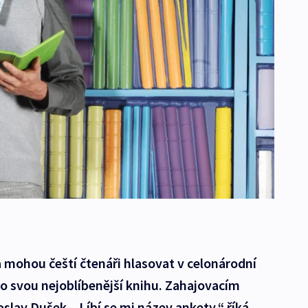
 mohou čeští čtenáři hlasovat v celonárodní
o svou nejoblíbenější knihu. Zahajovacím
lav Dušek. „Líbí se mi název ankety,“ říká,