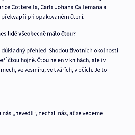
urice Cotterella, Carla Johana Callemana a
 překvapí i při opakovaném čtení.
nes lidé všeobecně málo čtou?
ůkladný přehled. Shodou životních okolností
ří čtou hojně. Čtou nejen v knihách, ale i v
mech, ve vesmíru, ve tvářích, v očích. Je to
 nás „nevedli“, nechali nás, ať se vedeme