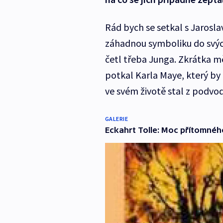
Rád bych se setkal s Jarosla
záhadnou symboliku do svých 
četl třeba Junga. Zkrátka mě
potkal Karla Maye, který by
ve svém životě stal z podv
GALERIE
Eckahrt Tolle: Moc přítomné