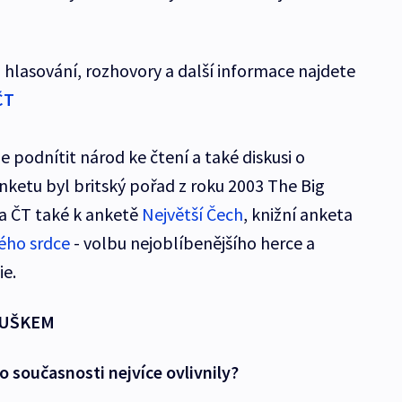
hlasování, rozhovory a další informace najdete
ČT
 podnítit národ ke čtení a také diskusi o
anketu byl britský pořad z roku 2003 The Big
la ČT také k anketě
Největší Čech
, knižní anketa
ého srdce
- volbu nejoblíbenějšího herce a
ie.
DUŠKEM
o současnosti nejvíce ovlivnily?