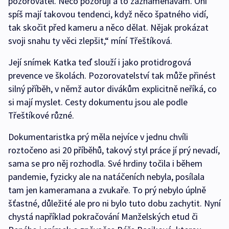
pozorovatel. Něco pozoruji a to zaznamenávám. Oni
spíš mají takovou tendenci, když něco špatného vidí,
tak skočit před kameru a něco dělat. Nějak prokázat
svoji snahu ty věci zlepšit,“ míní Třeštíková.
Její snímek Katka teď slouží i jako protidrogová
prevence ve školách. Pozorovatelství tak může přinést
silný příběh, v němž autor divákům explicitně neříká, co
si mají myslet. Cesty dokumentu jsou ale podle
Třeštíkové různé.
Dokumentaristka prý měla nejvíce v jednu chvíli
roztočeno asi 20 příběhů, takový styl práce jí prý nevadí,
sama se pro něj rozhodla. Své hrdiny točila i během
pandemie, fyzicky ale na natáčeních nebyla, posílala
tam jen kameramana a zvukaře. To prý nebylo úplně
šťastné, důležité ale pro ni bylo tuto dobu zachytit. Nyní
chystá například pokračování Manželských etud či