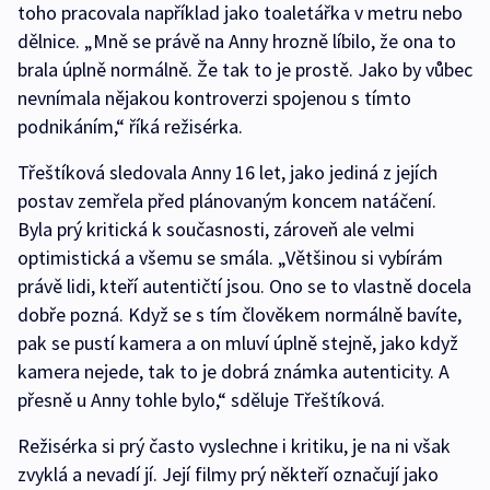
toho pracovala například jako toaletářka v metru nebo
dělnice. „Mně se právě na Anny hrozně líbilo, že ona to
brala úplně normálně. Že tak to je prostě. Jako by vůbec
nevnímala nějakou kontroverzi spojenou s tímto
podnikáním,“ říká režisérka.
Třeštíková sledovala Anny 16 let, jako jediná z jejích
postav zemřela před plánovaným koncem natáčení.
Byla prý kritická k současnosti, zároveň ale velmi
optimistická a všemu se smála. „Většinou si vybírám
právě lidi, kteří autentičtí jsou. Ono se to vlastně docela
dobře pozná. Když se s tím člověkem normálně bavíte,
pak se pustí kamera a on mluví úplně stejně, jako když
kamera nejede, tak to je dobrá známka autenticity. A
přesně u Anny tohle bylo,“ sděluje Třeštíková.
Režisérka si prý často vyslechne i kritiku, je na ni však
zvyklá a nevadí jí. Její filmy prý někteří označují jako