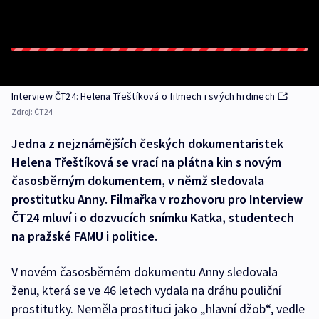
Interview ČT24: Helena Třeštíková o filmech i svých hrdinech
Zdroj:
ČT24
Jedna z nejznámějších českých dokumentaristek
Helena Třeštíková se vrací na plátna kin s novým
časosběrným dokumentem, v němž sledovala
prostitutku Anny. Filmařka v rozhovoru pro Interview
ČT24 mluví i o dozvucích snímku Katka, studentech
na pražské FAMU i politice.
V novém časosběrném dokumentu Anny sledovala
ženu, která se ve 46 letech vydala na dráhu pouliční
prostitutky. Neměla prostituci jako „hlavní džob“, vedle