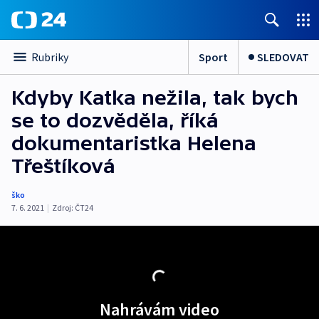
Sport
SLEDOVAT
Rubriky
Kdyby Katka nežila, tak bych
se to dozvěděla, říká
dokumentaristka Helena
Třeštíková
ško
7. 6. 2021
|
Zdroj:
ČT24
Nahrávám video