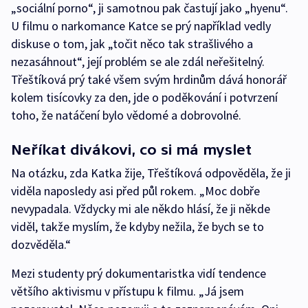
„sociální porno“, ji samotnou pak častují jako „hyenu“.
U filmu o narkomance Katce se prý například vedly
diskuse o tom, jak „točit něco tak strašlivého a
nezasáhnout“, její problém se ale zdál neřešitelný.
Třeštíková prý také všem svým hrdinům dává honorář
kolem tisícovky za den, jde o poděkování i potvrzení
toho, že natáčení bylo vědomé a dobrovolné.
Neříkat divákovi, co si má myslet
Na otázku, zda Katka žije, Třeštíková odpověděla, že ji
viděla naposledy asi před půl rokem. „Moc dobře
nevypadala. Vždycky mi ale někdo hlásí, že ji někde
viděl, takže myslím, že kdyby nežila, že bych se to
dozvěděla.“
Mezi studenty prý dokumentaristka vidí tendence
většího aktivismu v přístupu k filmu. „Já jsem