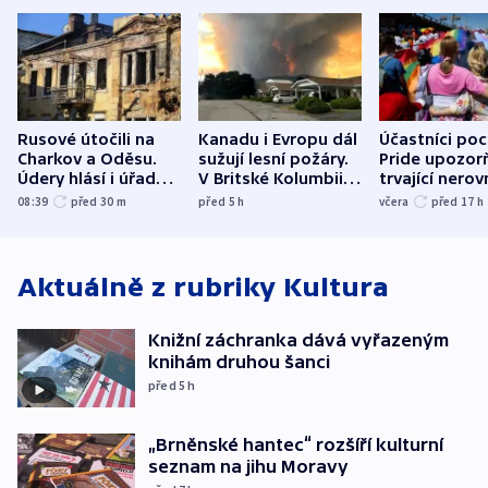
Rusové útočili na
Kanadu i Evropu dál
Účastníci po
Charkov a Oděsu.
sužují lesní požáry.
Pride upozorň
Údery hlásí i úřady v
V Britské Kolumbii
trvající nerov
Bělgorodu
evakuovali tisíce lidí
společensko
08:39
před 30
m
před 5
h
včera
před 17
h
atmosféru
Aktuálně z rubriky
Kultura
Knižní záchranka dává vyřazeným
knihám druhou šanci
před 5
h
„Brněnské hantec“ rozšíří kulturní
seznam na jihu Moravy