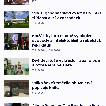
před 7
h
Vila Tugendhat slaví 25 let v UNESCO
třídenní akcí v zahradách
7. 8. 2026
Knížák byl pro mnohé symbolem
svobody a intelektuálního rebelství,
řekl Klaus
7. 8. 2026
7. 8. 2026
Dvě deci tuše vykreslují japanologa
a otce Petra Geislera
7. 8. 2026
Válka ševců změnila obuvnictví,
popisuje kniha
6. 8. 2026
Album Revolver The Beatles naživo