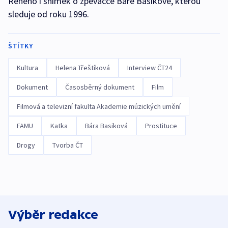
Reného i snímek o zpěvačce Báře Basikové, kterou
sleduje od roku 1996.
ŠTÍTKY
Kultura
Helena Třeštíková
Interview ČT24
Dokument
Časosběrný dokument
Film
Filmová a televizní fakulta Akademie múzických umění
FAMU
Katka
Bára Basiková
Prostituce
Drogy
Tvorba ČT
Výběr redakce