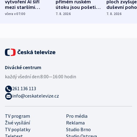
vytvoření AI šíří
přímém ruském
ploch zvyšuje
mezi staršími
útoku jsou pošetilé,
duševní poho
Poláky nebezpečné
míní estonský
ukázala
včera v 07:00
7. 8. 2026
7. 8. 2026
zdravotní rady
bezpečnostní
mezinárodní 
expert
Divácké centrum
každý všední den:
8:00—16:00 hodin
261 136 113
info@ceskatelevize.cz
TV program
Pro média
Živé vysílání
Reklama
TV poplatky
Studio Brno
Teletext
Studio Ostrava