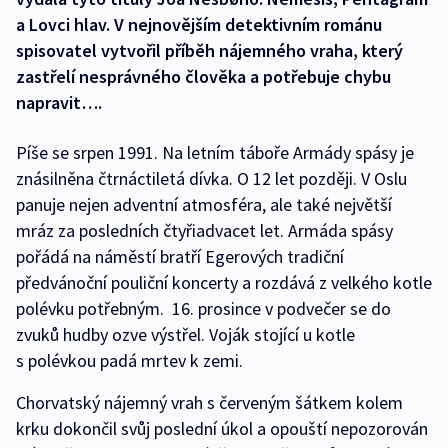
a Lovci hlav. V nejnovějším detektivním románu
spisovatel vytvořil příběh nájemného vraha, který
zastřelí nesprávného člověka a potřebuje chybu
napravit….
Píše se srpen 1991. Na letním táboře Armády spásy je
znásilněna čtrnáctiletá dívka. O 12 let později. V Oslu
panuje nejen adventní atmosféra, ale také největší
mráz za posledních čtyřiadvacet let. Armáda spásy
pořádá na náměstí bratří Egerových tradiční
předvánoční pouliční koncerty a rozdává z velkého kotle
polévku potřebným. 16. prosince v podvečer se do
zvuků hudby ozve výstřel. Voják stojící u kotle
s polévkou padá mrtev k zemi.
Chorvatský nájemný vrah s červeným šátkem kolem
krku dokončil svůj poslední úkol a opouští nepozorován