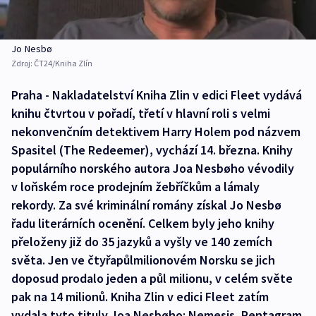
Jo Nesbø
Zdroj:
ČT24/Kniha Zlín
Praha - Nakladatelství Kniha Zlin v edici Fleet vydává
knihu čtvrtou v pořadí, třetí v hlavní roli s velmi
nekonvenčním detektivem Harry Holem pod názvem
Spasitel (The Redeemer), vychází 14. března. Knihy
populárního norského autora Joa Nesbøho vévodily
v loňském roce prodejním žebříčkům a lámaly
rekordy. Za své kriminální romány získal Jo Nesbø
řadu literárních ocenění. Celkem byly jeho knihy
přeloženy již do 35 jazyků a vyšly ve 140 zemích
světa. Jen ve čtyřapůlmilionovém Norsku se jich
doposud prodalo jeden a půl milionu, v celém světe
pak na 14 milionů. Kniha Zlin v edici Fleet zatím
vydala tyto tituly Joa Nesbøho: Nemesis, Pentagram