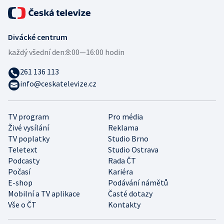
Divácké centrum
každý všední den:
8:00—16:00 hodin
261 136 113
info@ceskatelevize.cz
TV program
Pro média
Živé vysílání
Reklama
TV poplatky
Studio Brno
Teletext
Studio Ostrava
Podcasty
Rada ČT
Počasí
Kariéra
E-shop
Podávání námětů
Mobilní a TV aplikace
Časté dotazy
Vše o ČT
Kontakty