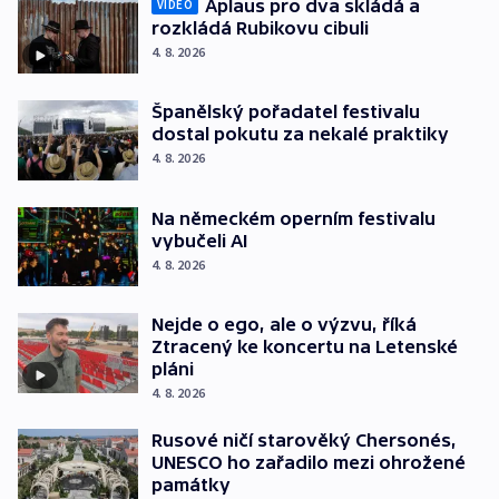
Aplaus pro dva skládá a
VIDEO
rozkládá Rubikovu cibuli
4. 8. 2026
Španělský pořadatel festivalu
dostal pokutu za nekalé praktiky
4. 8. 2026
Na německém operním festivalu
vybučeli AI
4. 8. 2026
Nejde o ego, ale o výzvu, říká
Ztracený ke koncertu na Letenské
pláni
4. 8. 2026
Rusové ničí starověký Chersonés,
UNESCO ho zařadilo mezi ohrožené
památky