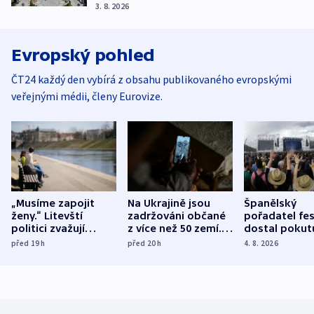
3. 8. 2026
Evropský pohled
ČT24 každý den vybírá z obsahu publikovaného evropskými
veřejnými médii, členy Eurovize.
„Musíme zapojit
Na Ukrajině jsou
Španělský
ženy.“ Litevští
zadržováni občané
pořadatel fes
politici zvažují
z více než 50 zemí.
dostal pokut
dohodu o
Bojovali na straně
nekalé prakti
před 19
h
před 20
h
4. 8. 2026
demografii
Ruska