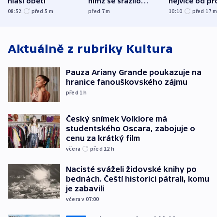
hlásí oběti
nímž se srazilo
nejvíce od pr
letadlo u lipského
08:52
před 5
m
před 7
m
10:10
před 17
letiště
Aktuálně z rubriky
Kultura
Pauza Ariany Grande poukazuje na
hranice fanouškovského zájmu
před 1
h
Český snímek Volklore má
studentského Oscara, zabojuje o
cenu za krátký film
včera
před 12
h
Nacisté sváželi židovské knihy po
bednách. Čeští historici pátrali, komu
je zabavili
včera v 07:00