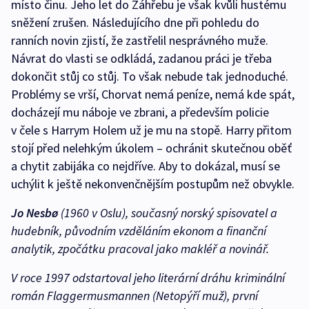
místo činu. Jeho let do Záhřebu je však kvůli hustému
sněžení zrušen. Následujícího dne při pohledu do
ranních novin zjistí, že zastřelil nesprávného muže.
Návrat do vlasti se odkládá, zadanou práci je třeba
dokončit stůj co stůj. To však nebude tak jednoduché.
Problémy se vrší, Chorvat nemá peníze, nemá kde spát,
docházejí mu náboje ve zbrani, a především policie
v čele s Harrym Holem už je mu na stopě. Harry přitom
stojí před nelehkým úkolem – ochránit skutečnou oběť
a chytit zabijáka co nejdříve. Aby to dokázal, musí se
uchýlit k ještě nekonvenčnějším postupům než obvykle.
Jo Nesbø
(1960 v Oslu), současný norský spisovatel a
hudebník, původním vzděláním ekonom a finanční
analytik, zpočátku pracoval jako makléř a novinář.
V roce 1997 odstartoval jeho literární dráhu kriminální
román Flaggermusmannen (Netopýří muž), první