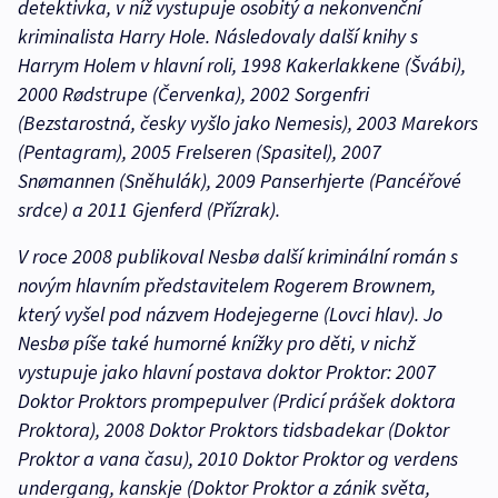
detektivka, v níž vystupuje osobitý a nekonvenční
kriminalista Harry Hole. Následovaly další knihy s
Harrym Holem v hlavní roli, 1998 Kakerlakkene (Švábi),
2000 Rødstrupe (Červenka), 2002 Sorgenfri
(Bezstarostná, česky vyšlo jako Nemesis), 2003 Marekors
(Pentagram), 2005 Frelseren (Spasitel), 2007
Snømannen (Sněhulák), 2009 Panserhjerte (Pancéřové
srdce) a 2011 Gjenferd (Přízrak).
V roce 2008 publikoval Nesbø další kriminální román s
novým hlavním představitelem Rogerem Brownem,
který vyšel pod názvem Hodejegerne (Lovci hlav). Jo
Nesbø píše také humorné knížky pro děti, v nichž
vystupuje jako hlavní postava doktor Proktor: 2007
Doktor Proktors prompepulver (Prdicí prášek doktora
Proktora), 2008 Doktor Proktors tidsbadekar (Doktor
Proktor a vana času), 2010 Doktor Proktor og verdens
undergang, kanskje (Doktor Proktor a zánik světa,