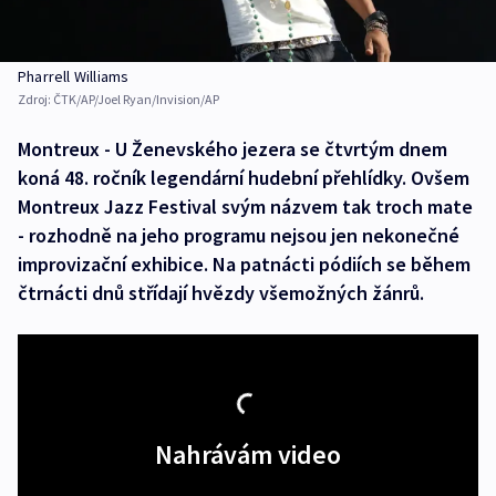
Pharrell Williams
Zdroj:
ČTK/AP/Joel Ryan/Invision/AP
Montreux - U Ženevského jezera se čtvrtým dnem
koná 48. ročník legendární hudební přehlídky. Ovšem
Montreux Jazz Festival svým názvem tak troch mate
- rozhodně na jeho programu nejsou jen nekonečné
improvizační exhibice. Na patnácti pódiích se během
čtrnácti dnů střídají hvězdy všemožných žánrů.
Nahrávám video