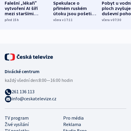
Falešní „lékaři“
Spekulace o
Pobyt u vodn
vytvoření AI šíří
přímém ruském
ploch zvyšuje
mezi staršími
útoku jsou pošetilé,
duševní poho
Poláky nebezpečné
míní estonský
ukázala
před 15
h
včera v 17:11
včera v 07:30
zdravotní rady
bezpečnostní
mezinárodní 
expert
Divácké centrum
každý všední den:
8:00—16:00 hodin
261 136 113
info@ceskatelevize.cz
TV program
Pro média
Živé vysílání
Reklama
TV poplatky
Studio Brno