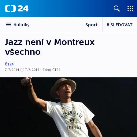
Sport
SLEDOVAT
Rubriky
Jazz není v Montreux
všechno
ČT24
7. 7. 2014
7. 7. 2014
|
Zdroj:
ČT24