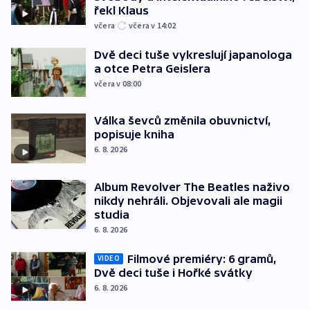
řekl Klaus
včera
včera v 14:02
Dvě deci tuše vykreslují japanologa
a otce Petra Geislera
včera v 08:00
Válka ševců změnila obuvnictví,
popisuje kniha
6. 8. 2026
Album Revolver The Beatles naživo
nikdy nehráli. Objevovali ale magii
studia
6. 8. 2026
Filmové premiéry: 6 gramů,
VIDEO
Dvě deci tuše i Hořké svátky
6. 8. 2026