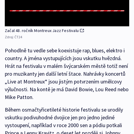
Začal 48. ročník Montreux Jazz Festivalu
Zdroj:
ČT24
Pohodlně tu vedle sebe koexistuje rap, blues, elektro i
country. A jména vystupujících jsou vskutku hvězdná.
Hrát na festivalu v malém švýcarském městě totiž není
pro muzikanty jen další letní štace. Nahrávky koncertů
„Live at Montreux“ jsou jistým potvrzením umělcovy
výlučnosti. Na kontě je má David Bowie, Lou Reed nebo
Mike Patton.
Během osmačtyřicetileté historie festivalu se urodily
vskutku podivuhodné dvojice jen pro jedno jediné
vystoupení, například v roce 2000 sen a pódiu potkali
Prince a Lenny Kravitz, o deset let později si Johnny