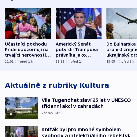
Účastníci pochodu
Americký Senát
Do Bulharska
Pride upozorňují na
potvrdil Trumpova
pronikl zřejm
trvající nerovnosti i
právníka jako
ukrajinský dr
společenskou
ministra
explodoval k
12:02
před 1
h
12:53
před 2
h
13:05
před 3
h
atmosféru
spravedlnosti
od plynovod
Aktuálně z rubriky
Kultura
Vila Tugendhat slaví 25 let v UNESCO
třídenní akcí v zahradách
včera v 14:39
Knížák byl pro mnohé symbolem
svobody a intelektuálního rebelství,