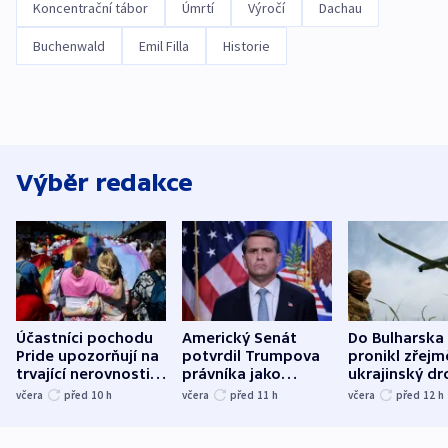
Koncentrační tábor
Úmrtí
Výročí
Dachau
Buchenwald
Emil Filla
Historie
Výběr redakce
Účastníci pochodu
Americký Senát
Do Bulharska
Pride upozorňují na
potvrdil Trumpova
pronikl zřejm
trvající nerovnosti i
právníka jako
ukrajinský dr
společenskou
ministra
explodoval k
včera
před 10
h
včera
před 11
h
včera
před 12
h
atmosféru
spravedlnosti
od plynovod