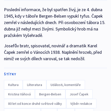
Poslední informace, že byl spatřen živý, je ze 4. dubna
1945, kdy v táboře Bergen-Belsen vypukl tyfus. Čapek
zemřel v následujících dnech. Při osvobození tábora 15.
dubna již nebyl mezi živými. Symbolický hrob má na
pražském Vyšehradě.
Josefův bratr, spisovatel, novinář a dramatik Karel
Čapek zemřel o Vánocích 1938. Naplnění hrozeb, před
nimiž ve svých dílech varoval, se tak nedožil.
ŠTÍTKY
Kultura
Lilteratura
Události, komentáře
Kristina Váňová
Bergen-Belsen
Josef Čapek
80 let od konce druhé světové války
Výběr redakce