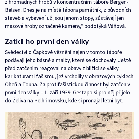
z hromadných hrobů v koncentračním táboře Bergen-
Belsen. Dnes je na místě tábora památník, z původních
staveb a vybavení už jsou jenom stopy, zůstávají jen
masové hroby označené kameny,“ podotýká Váňová.
Zatkli ho první den války
Svědectví o Čapkově věznění nejen v tomto táboře
podávají jeho básně a malby, které se dochovaly. Ještě
před zatčením reagoval na obavy z blížící se války
karikaturami fašismu, jež vrcholily v obrazových cyklech
Oheň a Touha. Za protifašistickou činnost byl zatčen v
první den války – 1. září 1939. Gestapo si pro něj přijelo
do Želiva na Pelhřimovsku, kde si pronajal letní byt.