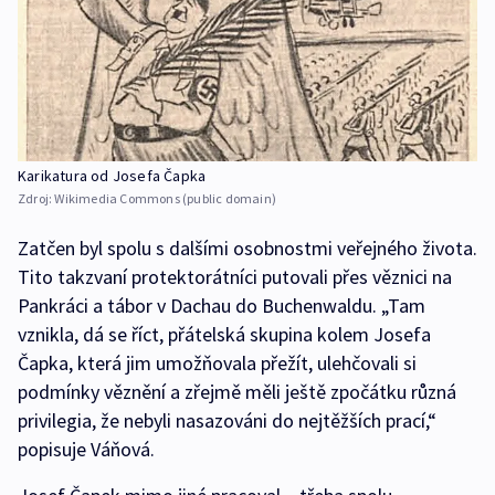
Karikatura od Josefa Čapka
Zdroj:
Wikimedia Commons (public domain)
Zatčen byl spolu s dalšími osobnostmi veřejného života.
Tito takzvaní protektorátníci putovali přes věznici na
Pankráci a tábor v Dachau do Buchenwaldu. „Tam
vznikla, dá se říct, přátelská skupina kolem Josefa
Čapka, která jim umožňovala přežít, ulehčovali si
podmínky věznění a zřejmě měli ještě zpočátku různá
privilegia, že nebyli nasazováni do nejtěžších prací,“
popisuje Váňová.