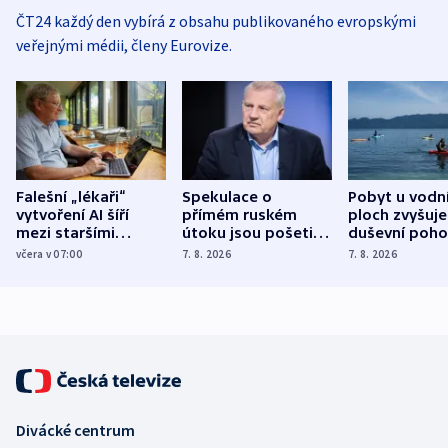
ČT24 každý den vybírá z obsahu publikovaného evropskými
veřejnými médii, členy Eurovize.
Falešní „lékaři“
Spekulace o
Pobyt u vodn
vytvoření AI šíří
přímém ruském
ploch zvyšuje
mezi staršími
útoku jsou pošetilé,
duševní poho
Poláky nebezpečné
míní estonský
ukázala
včera v 07:00
7. 8. 2026
7. 8. 2026
zdravotní rady
bezpečnostní
mezinárodní 
expert
Divácké centrum