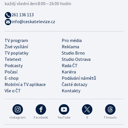
každý všední den:
8:00—16:00 hodin
261 136 113
info@ceskatelevize.cz
TV program
Pro média
Živé vysílání
Reklama
TV poplatky
Studio Brno
Teletext
Studio Ostrava
Podcasty
Rada ČT
Počasí
Kariéra
E-shop
Podávání námětů
Mobilní a TV aplikace
Časté dotazy
Vše o ČT
Kontakty
Instagram
Facebook
YouTube
X
Threads