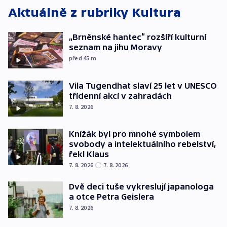
Aktuálně z rubriky
Kultura
„Brněnské hantec“ rozšíří kulturní
seznam na jihu Moravy
před 45
m
Vila Tugendhat slaví 25 let v UNESCO
třídenní akcí v zahradách
7. 8. 2026
Knížák byl pro mnohé symbolem
svobody a intelektuálního rebelství,
řekl Klaus
7. 8. 2026
7. 8. 2026
Dvě deci tuše vykreslují japanologa
a otce Petra Geislera
7. 8. 2026