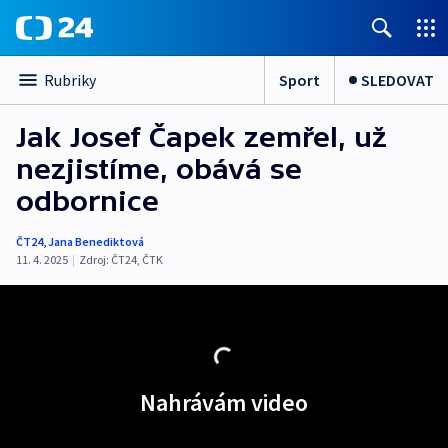
Sport
SLEDOVAT
Rubriky
Jak Josef Čapek zemřel, už
nezjistíme, obává se
odbornice
ČT24
,
Jana Benediktová
11. 4. 2025
|
Zdroj:
ČT24
,
ČTK
Nahrávám video