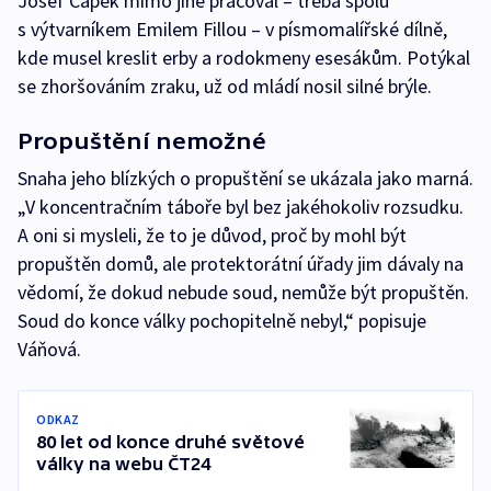
Josef Čapek mimo jiné pracoval – třeba spolu
s výtvarníkem Emilem Fillou – v písmomalířské dílně,
kde musel kreslit erby a rodokmeny esesákům. Potýkal
se zhoršováním zraku, už od mládí nosil silné brýle.
Propuštění nemožné
Snaha jeho blízkých o propuštění se ukázala jako marná.
„V koncentračním táboře byl bez jakéhokoliv rozsudku.
A oni si mysleli, že to je důvod, proč by mohl být
propuštěn domů, ale protektorátní úřady jim dávaly na
vědomí, že dokud nebude soud, nemůže být propuštěn.
Soud do konce války pochopitelně nebyl,“ popisuje
Váňová.
ODKAZ
80 let od konce druhé světové
války na webu ČT24