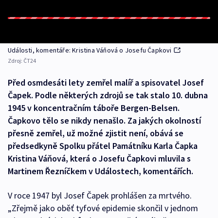
Události, komentáře: Kristina Váňová o Josefu Čapkovi
Zdroj:
ČT24
Před osmdesáti lety zemřel malíř a spisovatel Josef
Čapek. Podle některých zdrojů se tak stalo 10. dubna
1945 v koncentračním táboře Bergen-Belsen.
Čapkovo tělo se nikdy nenašlo. Za jakých okolností
přesně zemřel, už možné zjistit není, obává se
předsedkyně Spolku přátel Památníku Karla Čapka
Kristina Váňová, která o Josefu Čapkovi mluvila s
Martinem Řezníčkem v Událostech, komentářích.
V roce 1947 byl Josef Čapek prohlášen za mrtvého.
„Zřejmě jako oběť tyfové epidemie skončil v jednom