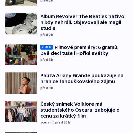
před 2
h
Album Revolver The Beatles naživo
nikdy nehráli. Objevovali ale magii
studia
před 2
h
Filmové premiéry: 6 gramů,
VIDEO
Dvě deci tuše i Hořké svátky
před 6
h
Pauza Ariany Grande poukazuje na
hranice fanouškovského zájmu
před 9
h
Český snímek Volklore má
studentského Oscara, zabojuje o
cenu za krátký film
včera
před 20
h