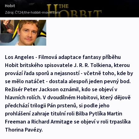
Hobit
Zdroj:
ČT24/the-hobbit-movie.com
Los Angeles - Filmová adaptace fantasy příběhu
Hobit britského spisovatele J. R. R. Tolkiena, kterou
provází řada sporů a nejasností - včetně toho, kde by
se mělo natáčet - dostala alespoň jeden pevný bod.
Režisér Peter Jackson oznámil, kdo se objeví v
hlavních rolích. V dvoudílném Hobitovi, který dějově
předchází trilogii Pán prstenů, si podle jeho
prohlášení zahraje titulní roli Bilba Pytlíka Martin
Freeman a Richard Armitage se objeví v roli trpaslíka
Thorina Pavézy.