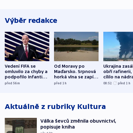
Výběr redakce
Vedení FIFA se
Od Moravy po
Ukrajina zasá
omluvilo za chyby a
Maďarsko. Srpnová
obří rafinerii
podpořilo Infantina.
horká vlna se zapíše
cílilo na nádra
UEFA trvá na
do dějin
autobus
před 56
m
před 1
h
08:52
před 1
h
bojkotu
klimatologie
Aktuálně z rubriky
Kultura
Válka ševců změnila obuvnictví,
popisuje kniha