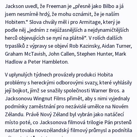
Jackson uvedl, že Freeman je „přesně jako Bilbo a já
jsem nesmírně hrdý, že mohu oznámit, že je naším
Hobitem.“ Slova chvály měl i pro Armitage, který je
podle něj „jedním z nejúžasnějších a nejdynamičtějších
herců objevujících se nyní na plátně“. V rolích dalších
trpaslíků z výpravy se objeví Rob Kazinsky, Aidan Turner,
Graham McTavish, John Callen, Stephen Hunter, Mark
Hadlow a Peter Hambleton.
V uplynulých týdnech provázely produkci Hobita
problémy s hereckými odborovými svazy, které vyhlásily
její bojkot, jímž se snažily společnosti Warner Bros. a
Jacksonovu Wingnut Films přimět, aby s nimi vyjednaly
podmínky zaměstnání pro nezávislé umělce na Novém
Zélandu. Právě Nový Zéland byl vybrán jako natáčecí
místo poté, co Jacksonova filmová trilogie Pán prstenů
nastartovala novozélandský filmový průmysl a podnítila