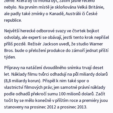
země. Která by to mohla být, zatím jasně řečeno
nebylo. Na prvním místě je skloňována Velká Británie,
ale padly také zmínky o Kanadě, Austrálii či České
republice.
Největší herecké odborové svazy ve čtvrtek bojkot
odvolaly, ale experti se obávají, jestli tento krok nepřišel
příliš pozdě. Režisér Jackson uvedl, že studio Warner
Bros. bude o přeložení produkce do zámoří jednat příští
týden.
Přípravy na natáčení dvoudílného snímku trvají deset
let. Náklady filmu tvůrci odhadují na půl miliardy dolarů
(8,8 miliardy korun). Přispěl k nim také spor o
vlastnictví filmových práv; jen samotné právní náklady
podle odhadů překročí sumu 100 milionů dolarů. Začít
točit by se mělo konečně v příštím roce a premiéry jsou
stanoveny na prosinec 2012 a prosinec 2013.