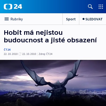
Sport
SLEDOVAT
Rubriky
Hobit má nejistou
budoucnost a jisté obsazení
ČT24
22. 10. 2010
22. 10. 2010
|
Zdroj:
ČT24