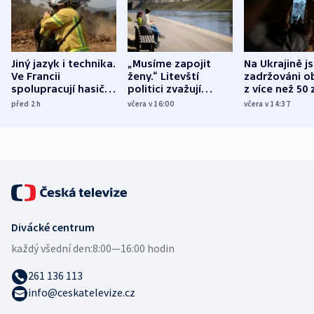
Jiný jazyk i technika.
„Musíme zapojit
Na Ukrajině j
Ve Francii
ženy.“ Litevští
zadržováni o
spolupracují hasiči z
politici zvažují
z více než 50 
různých zemí
dohodu o
Bojovali na s
před 2
h
včera v 16:00
včera v 14:37
demografii
Ruska
Divácké centrum
každý všední den:
8:00—16:00 hodin
261 136 113
info@ceskatelevize.cz