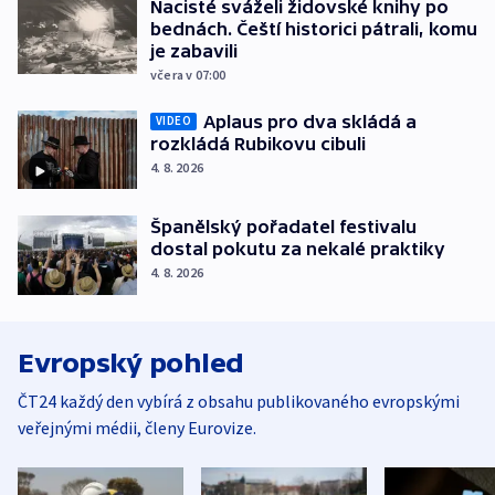
Nacisté sváželi židovské knihy po
bednách. Čeští historici pátrali, komu
je zabavili
včera v 07:00
Aplaus pro dva skládá a
VIDEO
rozkládá Rubikovu cibuli
4. 8. 2026
Španělský pořadatel festivalu
dostal pokutu za nekalé praktiky
4. 8. 2026
Evropský pohled
ČT24 každý den vybírá z obsahu publikovaného evropskými
veřejnými médii, členy Eurovize.