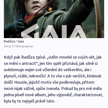
Radůza / Gaia
Zdroj:
ČT24/Supraphon
Když pak Radůza zpívá: „vidím mnohé ze svých ulit, jak
se mění v antracit“, jen tím opět přiznává, jak silně si
uvědomuje nejen své včlenění do veškerého, ale i
plynutí, stálé, nekončící. A to vše v pár verších, klobouk
dolů! Housle, jejichž motiv vše podkresluje, přitom
nezní nijak vážně, spíše zvesela. Pokud by pro mě měla
jedna píseň nové album, jeho výpověď, charakterizovat,
byla by to nejspíš právě tato.