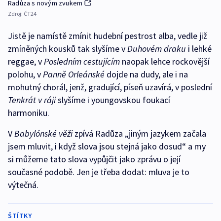
Radůza s novým zvukem
Zdroj:
ČT24
Jistě je namístě zmínit hudební pestrost alba, vedle již
zmíněných kousků tak slyšíme v
Duhovém draku
i lehké
reggae, v
Posledním cestujícím
naopak lehce rockovější
polohu, v
Panně Orleánské
dojde na dudy, ale i na
mohutný chorál, jenž, gradující, píseň uzavírá, v poslední
Tenkrát v ráji
slyšíme i youngovskou foukací
harmoniku.
V
Babylónské věži
zpívá Radůza „jiným jazykem začala
jsem mluvit, i když slova jsou stejná jako dosud“ a my
si můžeme tato slova vypůjčit jako zprávu o její
současné podobě. Jen je třeba dodat: mluva je to
výtečná.
ŠTÍTKY