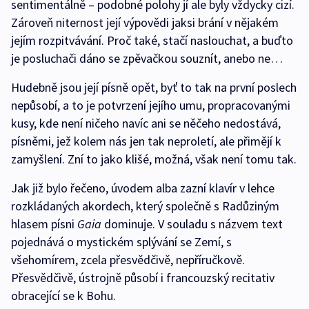
sentimentálně – podobné polohy jí ale byly vždycky cizí.
Zároveň niternost její výpovědi jaksi brání v nějakém
jejím rozpitvávání. Proč také, stačí naslouchat, a buďto
je posluchači dáno se zpěvačkou souznít, anebo ne…
Hudebně jsou její písně opět, byť to tak na první poslech
nepůsobí, a to je potvrzení jejího umu, propracovanými
kusy, kde není ničeho navíc ani se něčeho nedostává,
písněmi, jež kolem nás jen tak neproletí, ale přimějí k
zamyšlení. Zní to jako klišé, možná, však není tomu tak.
Jak již bylo řečeno, úvodem alba zazní klavír v lehce
rozkládaných akordech, který společně s Radůziným
hlasem písni
Gaia
dominuje. V souladu s názvem text
pojednává o mystickém splývání se Zemí, s
všehomírem, zcela přesvědčivě, nepříručkově.
Přesvědčivě, ústrojně působí i francouzský recitativ
obracející se k Bohu.