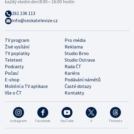
každý všední den:
8:00—16:00 hodin
261 136 113
info@ceskatelevize.cz
TV program
Pro média
Živé vysílání
Reklama
TV poplatky
Studio Brno
Teletext
Studio Ostrava
Podcasty
Rada ČT
Počasí
Kariéra
E-shop
Podávání námětů
Mobilní a TV aplikace
Časté dotazy
Vše o ČT
Kontakty
Instagram
Facebook
YouTube
X
Threads