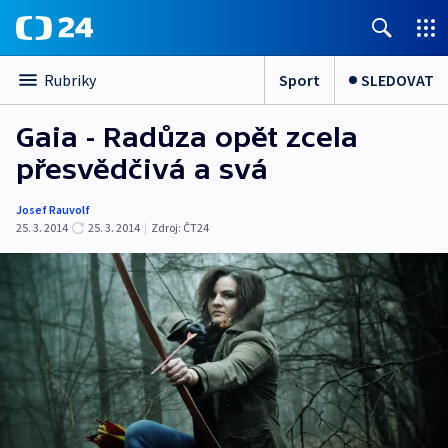
Sport
SLEDOVAT
Rubriky
Gaia - Radůza opět zcela
přesvědčivá a svá
Josef Rauvolf
25. 3. 2014
25. 3. 2014
|
Zdroj:
ČT24