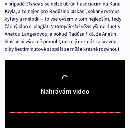
V případě
Skaláka
se nelze ubránit asociacím na Karla
Kryla, a to nejen pro Radůzino pískání, sekaný rytmus
kytary a melodii – to vše ovšem v tom nejlepším, tedy
žádný klon či plagiát. V
Babylónské věži
slyšíme duet s
Anetou Langerovou, a pokud Radůza říká, že Anetin
hlas písni výrazně pomohl, nelze jí než dát za pravdu,
díky šestiminutové stopáži se může krásně rozvinout.
Nahrávám video