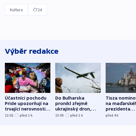
Kultura
ČT24
Výběr redakce
Účastníci pochodu
Do Bulharska
Tisza nomino
Pride upozorňují na
pronikl zřejmě
na maďarské
trvající nerovnosti i
ukrajinský dron,
prezidenta
společenskou
explodoval kilometr
bývalého šéf
12:02
před 1
h
13:05
před 1
h
před 4
h
atmosféru
od plynovodu
nejvyššího s