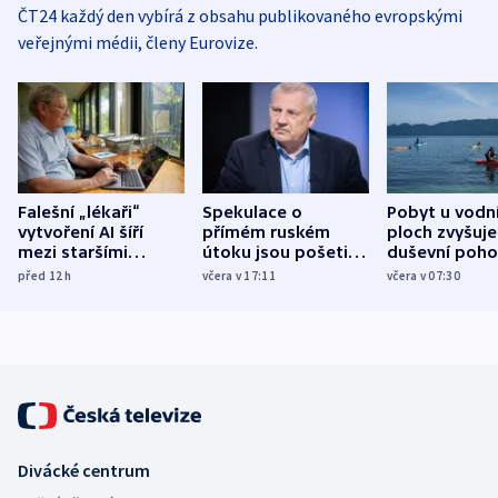
ČT24 každý den vybírá z obsahu publikovaného evropskými
veřejnými médii, členy Eurovize.
Falešní „lékaři“
Spekulace o
Pobyt u vodn
vytvoření AI šíří
přímém ruském
ploch zvyšuje
mezi staršími
útoku jsou pošetilé,
duševní poho
Poláky nebezpečné
míní estonský
ukázala
před 12
h
včera v 17:11
včera v 07:30
zdravotní rady
bezpečnostní
mezinárodní 
expert
Divácké centrum