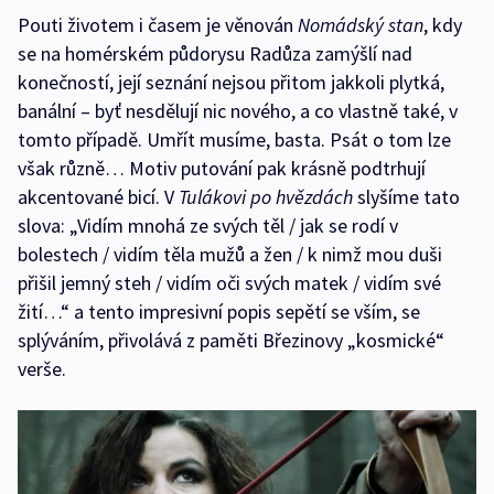
Pouti životem i časem je věnován
Nomádský stan
, kdy
se na homérském půdorysu Radůza zamýšlí nad
konečností, její seznání nejsou přitom jakkoli plytká,
banální – byť nesdělují nic nového, a co vlastně také, v
tomto případě. Umřít musíme, basta. Psát o tom lze
však různě… Motiv putování pak krásně podtrhují
akcentované bicí. V
Tulákovi po hvězdách
slyšíme tato
slova: „Vidím mnohá ze svých těl / jak se rodí v
bolestech / vidím těla mužů a žen / k nimž mou duši
přišil jemný steh / vidím oči svých matek / vidím své
žití…“ a tento impresivní popis sepětí se vším, se
splýváním, přivolává z paměti Březinovy „kosmické“
verše.