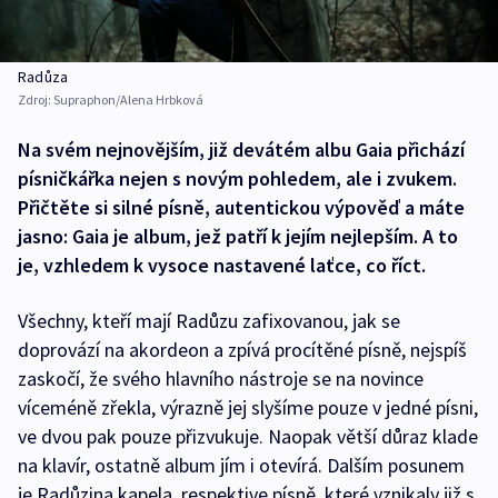
Radůza
Zdroj:
Supraphon/Alena Hrbková
Na svém nejnovějším, již devátém albu Gaia přichází
písničkářka nejen s novým pohledem, ale i zvukem.
Přičtěte si silné písně, autentickou výpověď a máte
jasno: Gaia je album, jež patří k jejím nejlepším. A to
je, vzhledem k vysoce nastavené laťce, co říct.
Všechny, kteří mají Radůzu zafixovanou, jak se
doprovází na akordeon a zpívá procítěné písně, nejspíš
zaskočí, že svého hlavního nástroje se na novince
víceméně zřekla, výrazně jej slyšíme pouze v jedné písni,
ve dvou pak pouze přizvukuje. Naopak větší důraz klade
na klavír, ostatně album jím i otevírá. Dalším posunem
je Radůzina kapela, respektive písně, které vznikaly již s