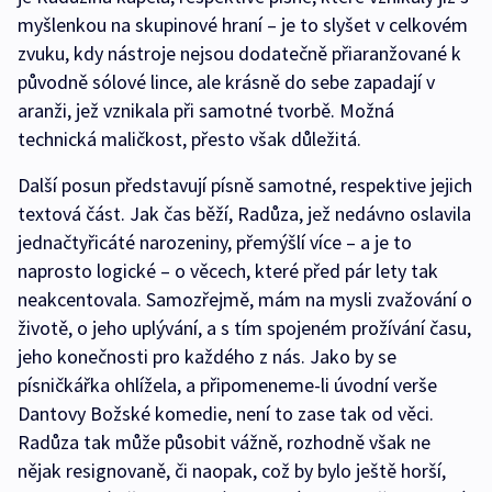
myšlenkou na skupinové hraní – je to slyšet v celkovém
zvuku, kdy nástroje nejsou dodatečně přiaranžované k
původně sólové lince, ale krásně do sebe zapadají v
aranži, jež vznikala při samotné tvorbě. Možná
technická maličkost, přesto však důležitá.
Další posun představují písně samotné, respektive jejich
textová část. Jak čas běží, Radůza, jež nedávno oslavila
jednačtyřicáté narozeniny, přemýšlí více – a je to
naprosto logické – o věcech, které před pár lety tak
neakcentovala. Samozřejmě, mám na mysli zvažování o
životě, o jeho uplývání, a s tím spojeném prožívání času,
jeho konečnosti pro každého z nás. Jako by se
písničkářka ohlížela, a připomeneme-li úvodní verše
Dantovy Božské komedie, není to zase tak od věci.
Radůza tak může působit vážně, rozhodně však ne
nějak resignovaně, či naopak, což by bylo ještě horší,