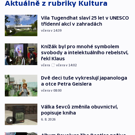
Aktuálně z rubriky
Kultura
Vila Tugendhat slaví 25 let v UNESCO
třídenní akcí v zahradách
včera v 14:39
Knížák byl pro mnohé symbolem
svobody a intelektuálního rebelství,
řekl Klaus
včera
včera v 14:02
Dvě deci tuše vykreslují japanologa
a otce Petra Geislera
včera v 08:00
Válka ševců změnila obuvnictví,
popisuje kniha
6. 8. 2026