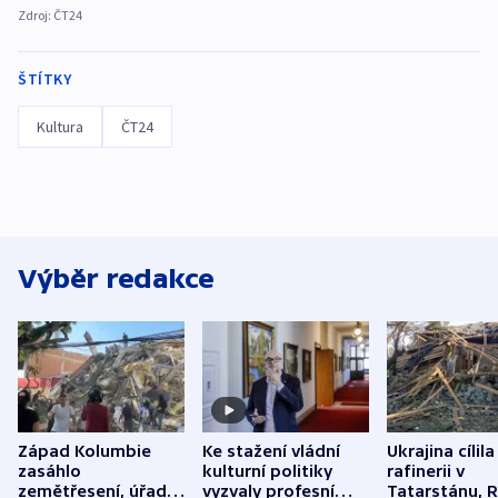
Zdroj:
ČT24
ŠTÍTKY
Kultura
ČT24
Výběr redakce
Západ Kolumbie
Ke stažení vládní
Ukrajina cílila
zasáhlo
kulturní politiky
rafinerii v
zemětřesení, úřady
vyzvaly profesní
Tatarstánu, 