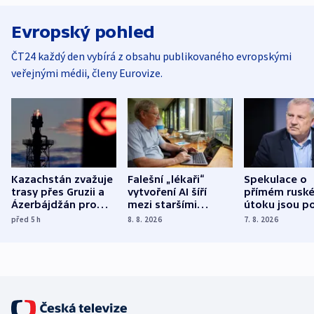
Evropský pohled
ČT24 každý den vybírá z obsahu publikovaného evropskými
veřejnými médii, členy Eurovize.
Kazachstán zvažuje
Falešní „lékaři“
Spekulace o
trasy přes Gruzii a
vytvoření AI šíří
přímém rusk
Ázerbájdžán pro
mezi staršími
útoku jsou po
vývoz ropy do
Poláky nebezpečné
míní estonsk
před 5
h
8. 8. 2026
7. 8. 2026
Evropy
zdravotní rady
bezpečnostn
expert