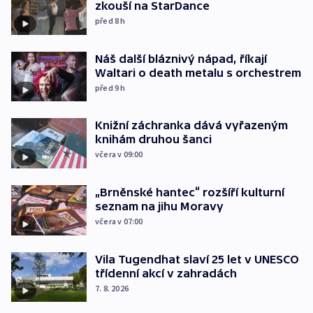
zkouší na StarDance
před 8
h
Náš další bláznivý nápad, říkají
Waltari o death metalu s orchestrem
před 9
h
Knižní záchranka dává vyřazeným
knihám druhou šanci
včera v 09:00
„Brněnské hantec“ rozšíří kulturní
seznam na jihu Moravy
včera v 07:00
Vila Tugendhat slaví 25 let v UNESCO
třídenní akcí v zahradách
7. 8. 2026