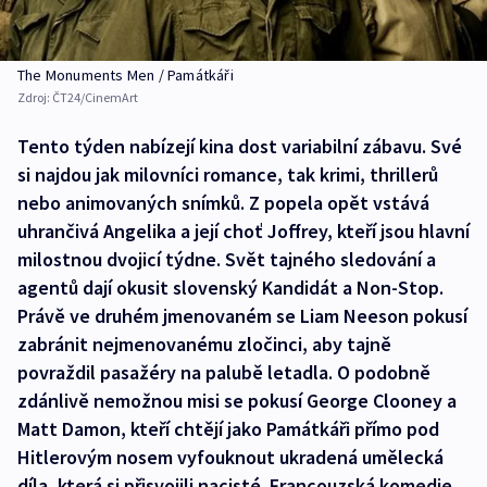
The Monuments Men / Památkáři
Zdroj:
ČT24/CinemArt
Tento týden nabízejí kina dost variabilní zábavu. Své
si najdou jak milovníci romance, tak krimi, thrillerů
nebo animovaných snímků. Z popela opět vstává
uhrančivá Angelika a její choť Joffrey, kteří jsou hlavní
milostnou dvojicí týdne. Svět tajného sledování a
agentů dají okusit slovenský Kandidát a Non-Stop.
Právě ve druhém jmenovaném se Liam Neeson pokusí
zabránit nejmenovanému zločinci, aby tajně
povraždil pasažéry na palubě letadla. O podobně
zdánlivě nemožnou misi se pokusí George Clooney a
Matt Damon, kteří chtějí jako Památkáři přímo pod
Hitlerovým nosem vyfouknout ukradená umělecká
díla, která si přisvojili nacisté. Francouzská komedie