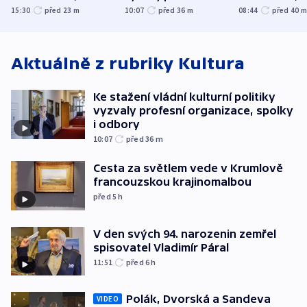
hlásí přes sto obětí
organizace, spolky i
útočilo na mě
15:30
před 23
m
10:07
před 36
m
08:44
před 40
odbory
benzinky či s
WHO
Aktuálně z rubriky
Kultura
Ke stažení vládní kulturní politiky
vyzvaly profesní organizace, spolky
i odbory
10:07
před 36
m
Cesta za světlem vede v Krumlově
francouzskou krajinomalbou
před 5
h
V den svých 94. narozenin zemřel
spisovatel Vladimír Páral
11:51
před 6
h
Polák, Dvorská a Sandeva
VIDEO