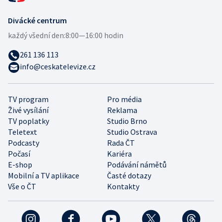
Divácké centrum
každý všední den:
8:00—16:00 hodin
261 136 113
info@ceskatelevize.cz
TV program
Pro média
Živé vysílání
Reklama
TV poplatky
Studio Brno
Teletext
Studio Ostrava
Podcasty
Rada ČT
Počasí
Kariéra
E-shop
Podávání námětů
Mobilní a TV aplikace
Časté dotazy
Vše o ČT
Kontakty