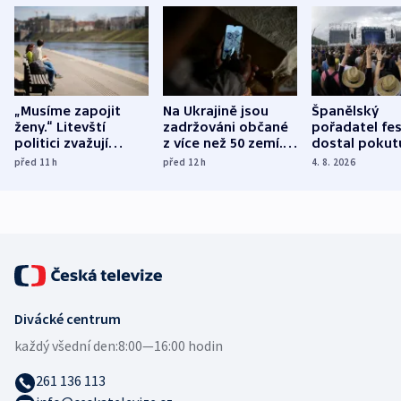
„Musíme zapojit
Na Ukrajině jsou
Španělský
ženy.“ Litevští
zadržováni občané
pořadatel fes
politici zvažují
z více než 50 zemí.
dostal pokut
dohodu o
Bojovali na straně
nekalé prakti
před 11
h
před 12
h
4. 8. 2026
demografii
Ruska
Divácké centrum
každý všední den:
8:00—16:00 hodin
261 136 113