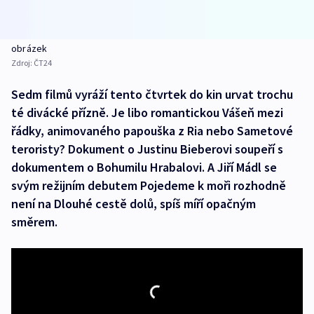
obrázek
Zdroj:
ČT24
Sedm filmů vyráží tento čtvrtek do kin urvat trochu
té divácké přízně. Je libo romantickou Vášeň mezi
řádky, animovaného papouška z Ria nebo Sametové
teroristy? Dokument o Justinu Bieberovi soupeří s
dokumentem o Bohumilu Hrabalovi. A Jiří Mádl se
svým režijním debutem Pojedeme k moři rozhodně
není na Dlouhé cestě dolů, spíš míří opačným
směrem.