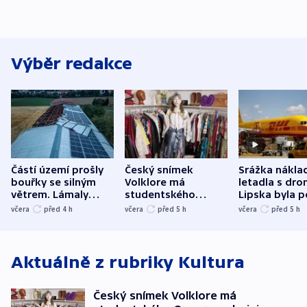
Výběr redakce
Částí území prošly
Český snímek
Srážka nákla
bouřky se silným
Volklore má
letadla s dr
větrem. Lámaly
studentského
Lipska byla p
stromy a poničily
Oscara, zabojuje o
německého mi
včera
před 4
h
včera
před 5
h
včera
před 5
h
střechu
cenu za krátký film
hybridní útok
Aktuálně z rubriky
Kultura
Český snímek Volklore má