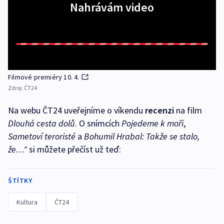
Nahrávám video
Filmové premiéry 10. 4.
Zdroj:
ČT24
Na webu ČT24 uveřejníme o víkendu
recenzi
na film
Dlouhá cesta dolů
. O snímcích
Pojedeme k moři
,
Sametoví teroristé
a
Bohumil Hrabal: Takže se stalo,
že…"
si můžete přečíst už teď:
ŠTÍTKY
Kultura
ČT24