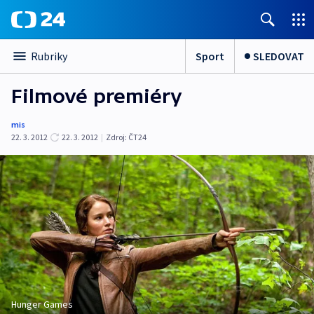
Sport
SLEDOVAT
Rubriky
Filmové premiéry
mis
22. 3. 2012
22. 3. 2012
|
Zdroj:
ČT24
Hunger Games