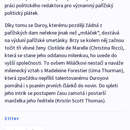
práci politického redaktora pro významný pařížský
politický plátek.
Díky tomu se Duroy, kterému později žádná z
pařížských dam neřekne jinak než „miláček“, dostává
na výsluní pařížské smetánky. Brzy se kolem něj začnou
točit tři vlivné ženy. Clotilde de Marelle (Christina Ricci),
která se stane jeho oddanou milenkou, ho uvede do
vyšší společnosti. To ovšem Miláčkovi nestačí a naváže
milenecký vztah s Madeleine Forestier (Uma Thurman),
která zpočátku nepříliš talentovanému Duroyovi
pomáhá i s psaním prvních článků do novin. Do spleti
jeho intrik se postupem času zamotá i postarší
manželka jeho ředitele (Kristin Scott Thomas).
ŠTÍTKY