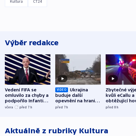
Kultura
ČT24
Výběr redakce
Vedení FIFA se
Ukrajina
Zbytečné výj
VIDEO
omluvilo za chyby a
buduje další
kvůli eCallu a
podpořilo Infantina.
opevnění na hranici
obtěžující ho
UEFA trvá na
s Běloruskem
zdržují záchr
včera
před 7
h
před 7
h
před 8
h
bojkotu
Aktuálně z rubriky
Kultura