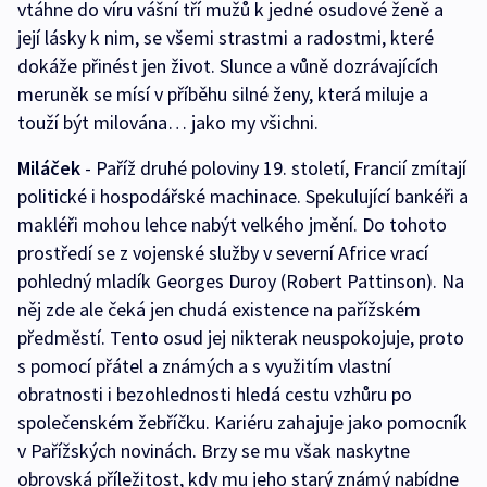
vtáhne do víru vášní tří mužů k jedné osudové ženě a
její lásky k nim, se všemi strastmi a radostmi, které
dokáže přinést jen život. Slunce a vůně dozrávajících
meruněk se mísí v příběhu silné ženy, která miluje a
touží být milována… jako my všichni.
Miláček
- Paříž druhé poloviny 19. století, Francií zmítají
politické i hospodářské machinace. Spekulující bankéři a
makléři mohou lehce nabýt velkého jmění. Do tohoto
prostředí se z vojenské služby v severní Africe vrací
pohledný mladík Georges Duroy (Robert Pattinson). Na
něj zde ale čeká jen chudá existence na pařížském
předměstí. Tento osud jej nikterak neuspokojuje, proto
s pomocí přátel a známých a s využitím vlastní
obratnosti i bezohlednosti hledá cestu vzhůru po
společenském žebříčku. Kariéru zahajuje jako pomocník
v Pařížských novinách. Brzy se mu však naskytne
obrovská příležitost, kdy mu jeho starý známý nabídne