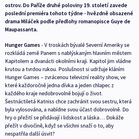
ostrov. Do Paříže druhé poloviny 19. století zavede
poslední premiéra tohoto týdne - hvězdně obsazené
drama Miláček podle předlohy romanopisce Guye de
Maupassanta.
Hunger Games
- V troskách bývalé Severní Ameriky se
rozkládá země Panem s nablýskaným hlavním městem
Kapitolem a dvanácti okolními kraji. Kapitol jim vládne
krutou a tvrdou rukou. Poslušnost si udržuje kláním
Hunger Games – zvrácenou televizní reality show, ve
které každoročně jedna dívka a jeden chlapec z
každého kraje nedobrovolně bojují o život.
Šestnáctiletá Katniss chce zachránit svou sestru, která
byla vylosována, a nabídne svou účast dobrovolně. Do
hry o přežití se přidávají i lidskost a láska… Dokáže
přežít v divočině, když se všichni snaží o to, aby
nespatřila další úsvit?