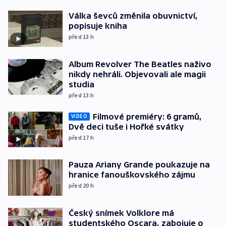
Válka ševců změnila obuvnictví,
popisuje kniha
před 13
h
Album Revolver The Beatles naživo
nikdy nehráli. Objevovali ale magii
studia
před 13
h
Filmové premiéry: 6 gramů,
VIDEO
Dvě deci tuše i Hořké svátky
před 17
h
Pauza Ariany Grande poukazuje na
hranice fanouškovského zájmu
před 20
h
Český snímek Volklore má
studentského Oscara, zabojuje o