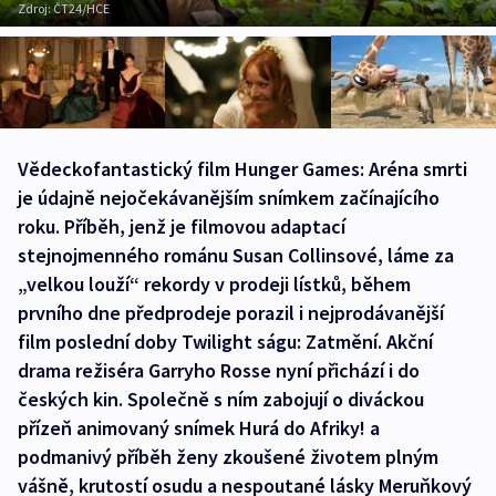
Zdroj:
ČT24/HCE
Vědeckofantastický film Hunger Games: Aréna smrti
je údajně nejočekávanějším snímkem začínajícího
roku. Příběh, jenž je filmovou adaptací
stejnojmenného románu Susan Collinsové, láme za
„velkou louží“ rekordy v prodeji lístků, během
prvního dne předprodeje porazil i nejprodávanější
film poslední doby Twilight ságu: Zatmění. Akční
drama režiséra Garryho Rosse nyní přichází i do
českých kin. Společně s ním zabojují o diváckou
přízeň animovaný snímek Hurá do Afriky! a
podmanivý příběh ženy zkoušené životem plným
vášně, krutostí osudu a nespoutané lásky Meruňkový