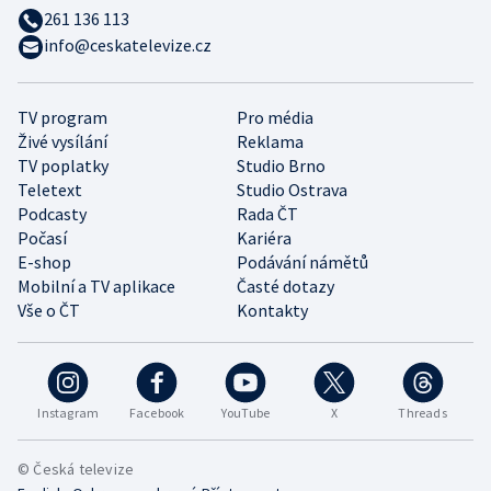
261 136 113
info@ceskatelevize.cz
TV program
Pro média
Živé vysílání
Reklama
TV poplatky
Studio Brno
Teletext
Studio Ostrava
Podcasty
Rada ČT
Počasí
Kariéra
E-shop
Podávání námětů
Mobilní a TV aplikace
Časté dotazy
Vše o ČT
Kontakty
Instagram
Facebook
YouTube
X
Threads
© Česká televize