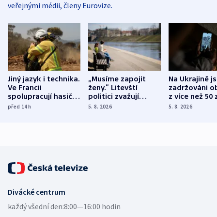
veřejnými médii, členy Eurovize.
Jiný jazyk i technika.
„Musíme zapojit
Na Ukrajině j
Ve Francii
ženy.“ Litevští
zadržováni o
spolupracují hasiči z
politici zvažují
z více než 50 
různých zemí
dohodu o
Bojovali na s
před 14
h
5. 8. 2026
5. 8. 2026
demografii
Ruska
Divácké centrum
každý všední den:
8:00—16:00 hodin