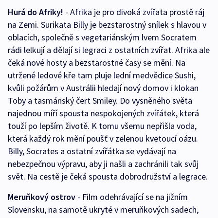
Hurá do Afriky!
- Afrika je pro divoká zvířata prostě ráj
na Zemi. Surikata Billy je bezstarostný snílek s hlavou v
oblacích, společně s vegetariánským lvem Socratem
rádi lelkují a dělají si legraci z ostatních zvířat. Afrika ale
čeká nové hosty a bezstarostné časy se mění. Na
utržené ledové kře tam pluje lední medvědice Sushi,
kvůli požárům v Austrálii hledají nový domov i klokan
Toby a tasmánský čert Smiley. Do vysněného světa
najednou míří spousta nespokojených zvířátek, která
touží po lepším životě. K tomu všemu nepřišla voda,
která každý rok mění poušť v zelenou kvetoucí oázu.
Billy, Socrates a ostatní zvířátka se vydávají na
nebezpečnou výpravu, aby ji našli a zachránili tak svůj
svět. Na cestě je čeká spousta dobrodružství a legrace.
Meruňkový ostrov
- Film odehrávající se na jižním
Slovensku, na samotě ukryté v meruňkových sadech,