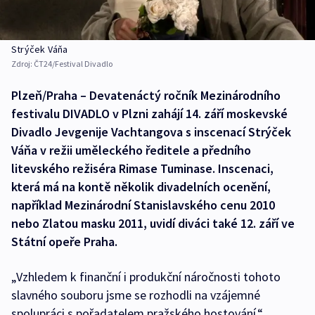
Strýček Váňa
Zdroj:
ČT24/Festival Divadlo
Plzeň/Praha – Devatenáctý ročník Mezinárodního
festivalu DIVADLO v Plzni zahájí 14. září moskevské
Divadlo Jevgenije Vachtangova s inscenací Strýček
Váňa v režii uměleckého ředitele a předního
litevského režiséra Rimase Tuminase. Inscenaci,
která má na kontě několik divadelních ocenění,
například Mezinárodní Stanislavského cenu 2010
nebo Zlatou masku 2011, uvidí diváci také 12. září ve
Státní opeře Praha.
„Vzhledem k finanční i produkční náročnosti tohoto
slavného souboru jsme se rozhodli na vzájemné
spolupráci s pořadatelem pražského hostování,“