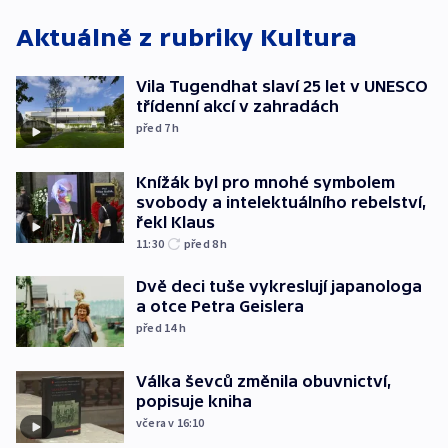
Aktuálně z rubriky
Kultura
Vila Tugendhat slaví 25 let v UNESCO
třídenní akcí v zahradách
před 7
h
Knížák byl pro mnohé symbolem
svobody a intelektuálního rebelství,
řekl Klaus
11:30
před 8
h
Dvě deci tuše vykreslují japanologa
a otce Petra Geislera
před 14
h
Válka ševců změnila obuvnictví,
popisuje kniha
včera v 16:10