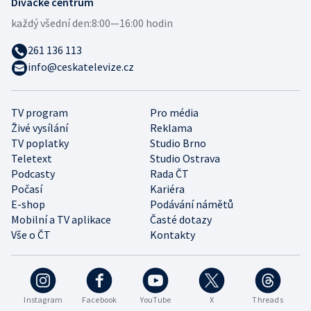
Divácké centrum
každý všední den:
8:00—16:00 hodin
261 136 113
info@ceskatelevize.cz
TV program
Pro média
Živé vysílání
Reklama
TV poplatky
Studio Brno
Teletext
Studio Ostrava
Podcasty
Rada ČT
Počasí
Kariéra
E-shop
Podávání námětů
Mobilní a TV aplikace
Časté dotazy
Vše o ČT
Kontakty
Instagram
Facebook
YouTube
X
Threads