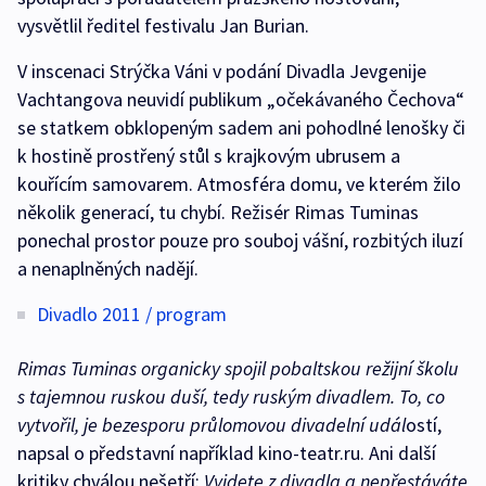
vysvětlil ředitel festivalu Jan Burian.
V inscenaci Strýčka Váni v podání Divadla Jevgenije
Vachtangova neuvidí publikum „očekávaného Čechova“
se statkem obklopeným sadem ani pohodlné lenošky či
k hostině prostřený stůl s krajkovým ubrusem a
kouřícím samovarem. Atmosféra domu, ve kterém žilo
několik generací, tu chybí. Režisér Rimas Tuminas
ponechal prostor pouze pro souboj vášní, rozbitých iluzí
a nenaplněných nadějí.
Divadlo 2011 / program
Rimas Tuminas organicky spojil pobaltskou režijní školu
s tajemnou ruskou duší, tedy ruským divadlem. To, co
vytvořil, je bezesporu průlomovou divadelní udál
ostí,
napsal o představní například kino-teatr.ru. Ani další
kritiky chválou nešetří:
Vyjdete z divadla a nepřestáváte