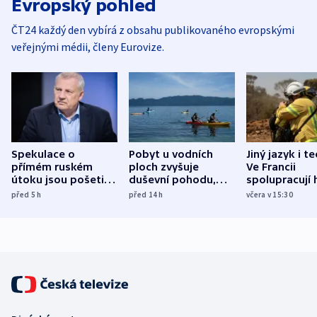
Evropský pohled
ČT24 každý den vybírá z obsahu publikovaného evropskými
veřejnými médii, členy Eurovize.
Spekulace o
Pobyt u vodních
Jiný jazyk i t
přímém ruském
ploch zvyšuje
Ve Francii
útoku jsou pošetilé,
duševní pohodu,
spolupracují h
míní estonský
ukázala
různých zemí
před 5
h
před 14
h
včera v 15:30
bezpečnostní
mezinárodní studie
expert