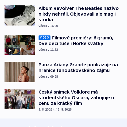
Album Revolver The Beatles naživo
nikdy nehráli. Objevovali ale magii
studia
včera v 16:00
Filmové premiéry: 6 gramů,
VIDEO
Dvě deci tuše i Hořké svátky
včera v 11:52
Pauza Ariany Grande poukazuje na
hranice fanouškovského zájmu
včera v 09:28
Český snímek Volklore má
studentského Oscara, zabojuje o
cenu za krátký film
5. 8. 2026
5. 8. 2026