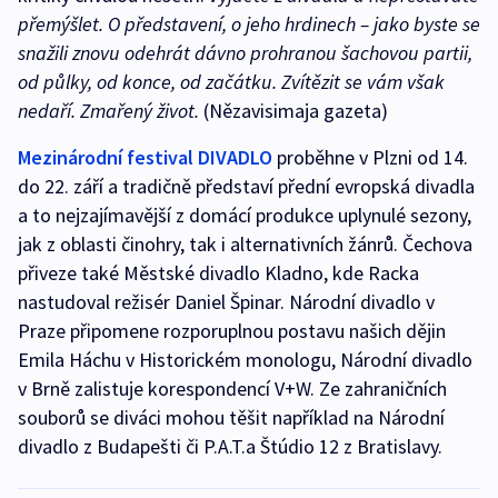
přemýšlet. O představení, o jeho hrdinech – jako byste se
snažili znovu odehrát dávno prohranou šachovou partii,
od půlky, od konce, od začátku. Zvítězit se vám však
nedaří. Zmařený život.
(Nězavisimaja gazeta)
Mezinárodní festival DIVADLO
proběhne v Plzni od 14.
do 22. září a tradičně představí přední evropská divadla
a to nejzajímavější z domácí produkce uplynulé sezony,
jak z oblasti činohry, tak i alternativních žánrů. Čechova
přiveze také Městské divadlo Kladno, kde Racka
nastudoval režisér Daniel Špinar. Národní divadlo v
Praze připomene rozporuplnou postavu našich dějin
Emila Háchu v Historickém monologu, Národní divadlo
v Brně zalistuje korespondencí V+W. Ze zahraničních
souborů se diváci mohou těšit například na Národní
divadlo z Budapešti či P.A.T.a Štúdio 12 z Bratislavy.