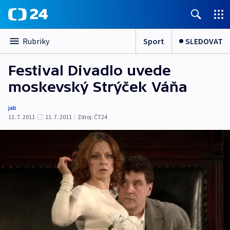
Sport
SLEDOVAT
Rubriky
Festival Divadlo uvede
moskevský Strýček Váňa
jab
11. 7. 2011
11. 7. 2011
|
Zdroj:
ČT24