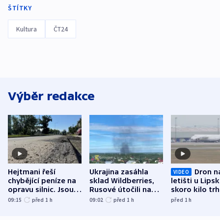
ŠTÍTKY
Kultura
ČT24
Výběr redakce
Hejtmani řeší
Ukrajina zasáhla
Dron n
VIDEO
chybějící peníze na
sklad Wildberries,
letišti u Lips
opravu silnic. Jsou
Rusové útočili na
skoro kilo trh
nenárokové, namítá
trh, hasiče či
indicie ukazuj
09:15
před 1
h
09:02
před 1
h
před 1
h
ministerstvo
stadion
Rusko