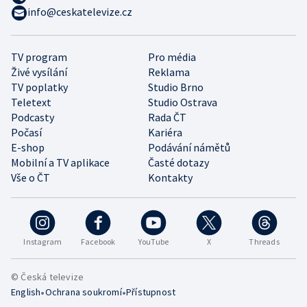
info@ceskatelevize.cz
TV program
Pro média
Živé vysílání
Reklama
TV poplatky
Studio Brno
Teletext
Studio Ostrava
Podcasty
Rada ČT
Počasí
Kariéra
E-shop
Podávání námětů
Mobilní a TV aplikace
Časté dotazy
Vše o ČT
Kontakty
Instagram
Facebook
YouTube
X
Threads
© Česká televize
•
•
English
Ochrana soukromí
Přístupnost