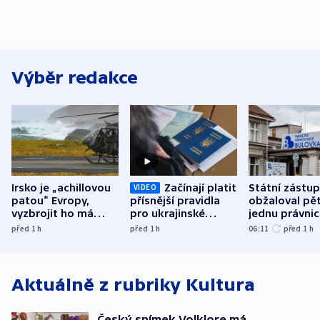
Výběr redakce
Irsko je „achillovou
Začínají platit
Státní zástu
VIDEO
patou“ Evropy,
přísnější pravidla
obžaloval pět 
vyzbrojit ho má
pro ukrajinské
jednu právni
Francie
uprchlíky
osobu v kauz
před 1
h
před 1
h
06:11
před 1
h
Bulovky
Aktuálně z rubriky
Kultura
Český snímek Volklore má