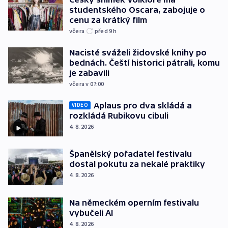
studentského Oscara, zabojuje o
cenu za krátký film
včera
před 9
h
Nacisté sváželi židovské knihy po
bednách. Čeští historici pátrali, komu
je zabavili
včera v 07:00
Aplaus pro dva skládá a
VIDEO
rozkládá Rubikovu cibuli
4. 8. 2026
Španělský pořadatel festivalu
dostal pokutu za nekalé praktiky
4. 8. 2026
Na německém operním festivalu
vybučeli AI
4. 8. 2026