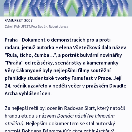
FAMUFEST 2007
Zdroj:
FAMUFEST/Petr Bodák, Robert Jansa
Praha - Dokument o demonstracích pro a proti
radaru, jemuž autorka Helena Všetečková dala název
"Rula, ticho, čumba…", a portrét bulvární novinářky
"Piraňa" od režisérky, scenáristky a kameramanky
Věry Čákanyové byly nejlepšími filmy soutěžní
přehlídky studentské tvorby Famufest v Praze. Její
24. ročník uzavřelo v neděli večer v pražském Divadle
Archa vyhlášení cen.
Za nejlepší režii byl oceněn Radovan Síbrt, který natočil
hranou etudu s názvem
Domácí násilí (ve filmovém
ateliéru)
. Nejlepším dokumentem se stal autorský
portrét Bohdana Bánovce
Kdo chce zabít Aschley?