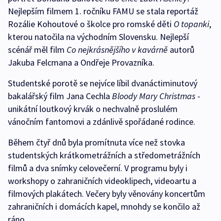
Nejlepším filmem 1. ročníku FAMU se stala reportáž
Rozálie Kohoutové o školce pro romské děti
O topanki
,
kterou natočila na východním Slovensku. Nejlepší
scénář měl film
Co nejkrásnějšího v kavárně
autorů
Jakuba Felcmana a Ondřeje Provazníka.
Studentské porotě se nejvíce líbil dvanáctiminutový
bakalářský film Jana Cechla
Bloody Mary Christmas
-
unikátní loutkový krvák o nechvalně proslulém
vánočním fantomovi a zdánlivě spořádané rodince.
Během čtyř dnů byla promítnuta více než stovka
studentských krátkometrážních a středometrážních
filmů a dva snímky celovečerní. V programu byly i
workshopy o zahraničních videoklipech, videoartu a
filmových plakátech. Večery byly věnovány koncertům
zahraničních i domácích kapel, mnohdy se končilo až
ráno.