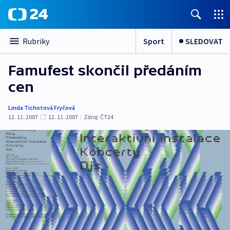
Sport
SLEDOVAT
Rubriky
Famufest skončil předáním
cen
Linda Tichotová Fryčová
12. 11. 2007
12. 11. 2007
|
Zdroj:
ČT24