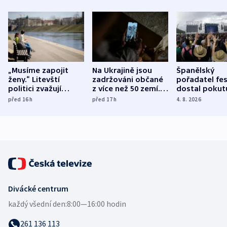
„Musíme zapojit
Na Ukrajině jsou
Španělský
ženy.“ Litevští
zadržováni občané
pořadatel fes
politici zvažují
z více než 50 zemí.
dostal pokut
dohodu o
Bojovali na straně
nekalé prakti
před 16
h
před 17
h
4. 8. 2026
demografii
Ruska
Divácké centrum
každý všední den:
8:00—16:00 hodin
261 136 113