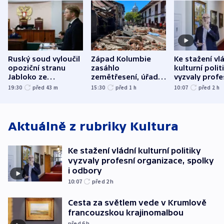
Ruský soud vyloučil
Západ Kolumbie
Ke stažení vl
opoziční stranu
zasáhlo
kulturní polit
Jabloko ze
zemětřesení, úřady
vyzvaly profe
zářijových „voleb“
hlásí přes sto obětí
organizace, s
19:30
před 43
m
15:30
před 1
h
10:07
před 2
h
odbory
Aktuálně z rubriky
Kultura
Ke stažení vládní kulturní politiky
vyzvaly profesní organizace, spolky
i odbory
10:07
před 2
h
Cesta za světlem vede v Krumlově
francouzskou krajinomalbou
před 6
h