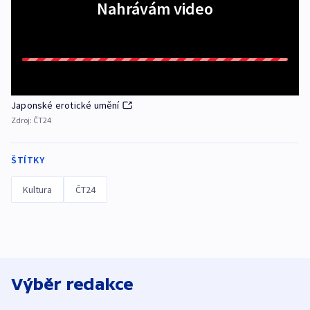
Nahrávám video
Japonské erotické umění
Zdroj:
ČT24
ŠTÍTKY
Kultura
ČT24
Výběr redakce