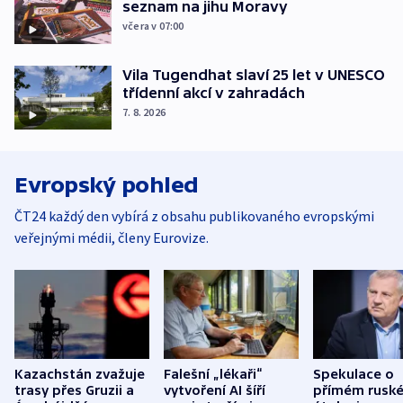
seznam na jihu Moravy
včera v 07:00
Vila Tugendhat slaví 25 let v UNESCO
třídenní akcí v zahradách
7. 8. 2026
Evropský pohled
ČT24 každý den vybírá z obsahu publikovaného evropskými
veřejnými médii, členy Eurovize.
Kazachstán zvažuje
Falešní „lékaři“
Spekulace o
trasy přes Gruzii a
vytvoření AI šíří
přímém rusk