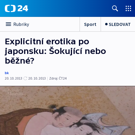
Sport
SLEDOVAT
Rubriky
Explicitní erotika po
japonsku: Šokující nebo
běžné?
bk
20. 10. 2013
20. 10. 2013
|
Zdroj:
ČT24