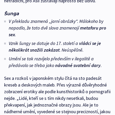
netradiční, pro Asii zůstávají naprosto bez údivu.
Šunga
V překladu znamená „jarní obrázky“. Málokoho by
napadlo, že tato dvě slova znamenají
metaforu pro
sex
.
Vznik šungy se datuje do 17. století a
vládci se je
několikrát snažili zakázat
. Neúspěšně.
Umění se tak rozvíjelo především v ilegalitě a
předávalo se třeba jako
návodné svatební dary
.
Sex a rozkoš v japonském stylu čítá na sto padesát
kreseb a deskových maleb. Přes výrazně důvěryhodné
zobrazení erotiky ale podle kunsthistoriků o pornografii
nejde. „Lidé, kteří se s tím nikdy nesetkali, budou
překvapení, jak jednoznačné obrazy jsou. Ale je to
nádherné umění, vyvedené se stejnou precizností, jakou