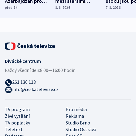
Ázerbájdžán pro
mezi staršími
útoku jsou po
vývoz ropy do
Poláky nebezpečné
míní estonsk
před 7
h
8. 8. 2026
7. 8. 2026
Evropy
zdravotní rady
bezpečnostn
expert
Divácké centrum
každý všední den:
8:00—16:00 hodin
261 136 113
info@ceskatelevize.cz
TV program
Pro média
Živé vysílání
Reklama
TV poplatky
Studio Brno
Teletext
Studio Ostrava