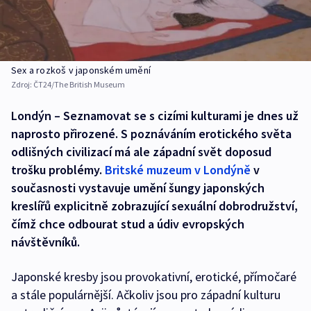
Sex a rozkoš v japonském umění
Zdroj:
ČT24/The British Museum
Londýn – Seznamovat se s cizími kulturami je dnes už
naprosto přirozené. S poznáváním erotického světa
odlišných civilizací má ale západní svět doposud
trošku problémy.
Britské muzeum v Londýně
v
současnosti vystavuje umění šungy japonských
kreslířů explicitně zobrazující sexuální dobrodružství,
čímž chce odbourat stud a údiv evropských
návštěvníků.
Japonské kresby jsou provokativní, erotické, přímočaré
a stále populárnější. Ačkoliv jsou pro západní kulturu