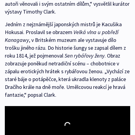
autoři věnovali i svým ostatním dílům,“ vysvětlil kurátor
výstavy Timothy Clark.
Jedním z nejznámější japonských mistrů je Kacušika
Hokusai. Proslavil se obrazem
Velká vlna u pobřeží
Kanagawy
, v Britském muzeum ale vystavuje dílo
trošku jiného rázu. Do historie šungy se zapsal dílem z
roku 1814, jež pojmenoval
Sen rybářovy ženy
. Obraz
zobrazuje poněkud netradiční scénu – chobotnice v
zápalu erotických hrátek s rybářovou ženou. „Vychází ze
staré báje o potápěčce, která ukradla klenoty z paláce
Dračího krále na dně moře. Umělcovou reakcí je hravá
fantazie,“ popsal Clark.