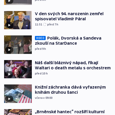
V den svých 94. narozenin zemřel
spisovatel Vladimír Páral
11:51
před 7
h
Polák, Dvorská a Sandeva
VIDEO
zkouší na StarDance
před 9
h
Náš další bláznivý nápad, říkají
Waltari o death metalu s orchestrem
před 10
h
Knižní záchranka dává vyřazeným
knihám druhou šanci
včera v 09:00
„Brněnské hantec“ rozšíří kulturní