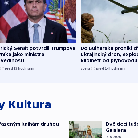
rický Senát potvrdil Trumpova
Do Bulharska pronikl z
níka jako ministra
ukrajinský dron, explo
avedlnosti
kilometr od plynovodu
před 13
hodinami
včera
před 14
hodinami
ky
Kultura
yřazeným knihám druhou
Dvě deci tuš
Geislera
7. 8. 2026