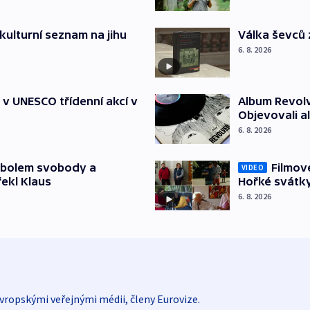
kulturní seznam na jihu
Válka ševců 
6. 8. 2026
t v UNESCO třídenní akcí v
Album Revolv
Objevovali al
6. 8. 2026
mbolem svobody a
Filmov
VIDEO
řekl Klaus
Hořké svátk
6. 8. 2026
vropskými veřejnými médii, členy Eurovize.