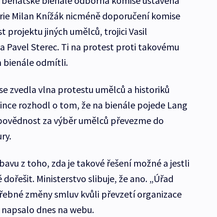
o benátské bienále odborná komise ustavená
lerie Milan Knížák nicméně doporučení komise
 projektu jiných umělců, trojici Vasil
a Pavel Sterec. Ti na protest proti takovému
 bienále odmítli.
se zvedla vlna protestu umělců a historiků
since rozhodl o tom, že na bienále pojede Lang
odpovědnost za výběr umělců převezme do
ry.
bavu z toho, zda je takové řešení možné a jestli
 dořešit. Ministerstvo slibuje, že ano. „Úřad
otřebné změny smluv kvůli převzetí organizace
“ napsalo dnes na webu.