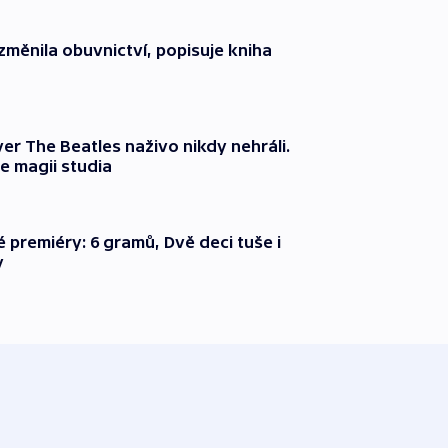
změnila obuvnictví, popisuje kniha
er The Beatles naživo nikdy nehráli.
e magii studia
é premiéry: 6 gramů, Dvě deci tuše i
y