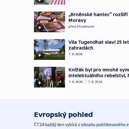
„Brněnské hantec“ rozšíří 
Moravy
před 2
hodinami
Vila Tugendhat slaví 25 le
zahradách
7. 8. 2026
Knížák byl pro mnohé sy
intelektuálního rebelství, 
7. 8. 2026
7. 8. 2026
Evropský pohled
ČT24 každý den vybírá z obsahu publikovaného e