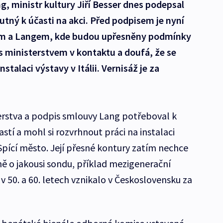
, ministr kultury Jiří Besser dnes podepsal
utný k účasti na akci. Před podpisem je nyní
em a Langem, kde budou upřesněny podmínky
 s ministerstvem v kontaktu a doufá, že se
stalaci výstavy v Itálii. Vernisáž je za
terstva a podpis smlouvy Lang potřeboval k
častí a mohl si rozvrhnout práci na instalaci
 Spící město. Její přesné kontury zatím nechce
ně o jakousi sondu, příklad mezigenerační
 50. a 60. letech vznikalo v Československu za