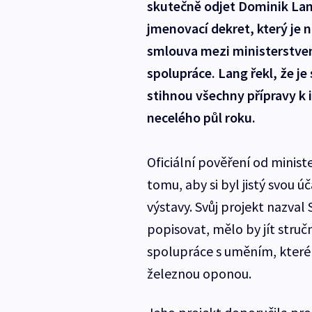
skutečně odjet Dominik Lang
jmenovací dekret, který je n
smlouva mezi ministerstv
spolupráce. Lang řekl, že je
stihnou všechny přípravy k in
necelého půl roku.
Oficiální pověření od minis
tomu, aby si byl jistý svou ú
výstavy. Svůj projekt nazval
popisovat, mělo by jít struč
spolupráce s uměním, které v
železnou oponou.