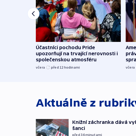
Účastníci pochodu Pride
Ame
upozorňují na trvající nerovnosti i
práv
společenskou atmosféru
spr
včera
před 12
hodinami
včera
Aktuálně z rubri
Knižní záchranka dává v
šanci
před 34
minutami