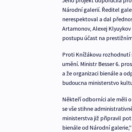
Jeho projekt doporučila pr
Národní galerií. Ředitel ga
nerespektoval a dal přednost
Artamonov, Alexej Klyuykov 
postupu účast na prestižním
Proti Knížákovu rozhodnutí 
umění. Ministr Besser 6. pro
a že organizaci bienále a 
budoucna ministerstvo kultu
Někteří odborníci ale měli o
se vše stihne administrativně
ministerstva již připravil p
bienále od Národní galerie,