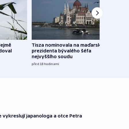
řejmě
Tisza nominovala na maďarského
Ruský
doval
prezidenta bývalého šéfa
čtyři 
nejvyššího soudu
včera
před 18
hodinami
e vykreslují japanologa a otce Petra