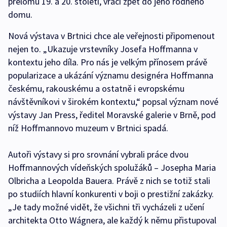
přelomu 19. a 20. století, vrací zpět do jeho rodného
domu.
Nová výstava v Brtnici chce ale veřejnosti připomenout
nejen to. „Ukazuje vrstevníky Josefa Hoffmanna v
kontextu jeho díla. Pro nás je velkým přínosem právě
popularizace a ukázání významu designéra Hoffmanna
českému, rakouskému a ostatně i evropskému
návštěvníkovi v širokém kontextu,“ popsal význam nové
výstavy Jan Press, ředitel Moravské galerie v Brně, pod
níž Hoffmannovo muzeum v Brtnici spadá.
Autoři výstavy si pro srovnání vybrali práce dvou
Hoffmannových vídeňských spolužáků – Josepha Maria
Olbricha a Leopolda Bauera. Právě z nich se totiž stali
po studiích hlavní konkurenti v boji o prestižní zakázky.
„Je tady možné vidět, že všichni tři vycházeli z učení
architekta Otto Wágnera, ale každý k němu přistupoval