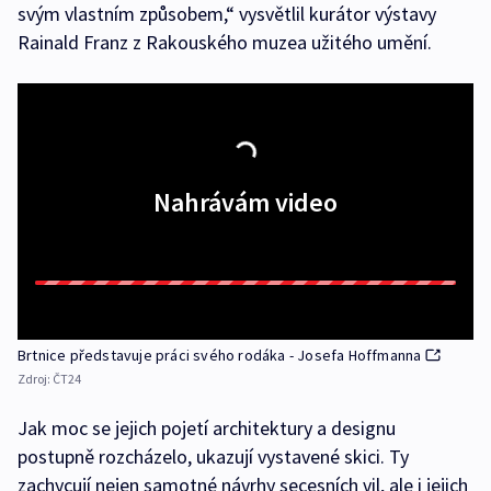
svým vlastním způsobem,“ vysvětlil kurátor výstavy
Rainald Franz z Rakouského muzea užitého umění.
Nahrávám video
Brtnice představuje práci svého rodáka - Josefa Hoffmanna
Zdroj:
ČT24
Jak moc se jejich pojetí architektury a designu
postupně rozcházelo, ukazují vystavené skici. Ty
zachycují nejen samotné návrhy secesních vil, ale i jejich