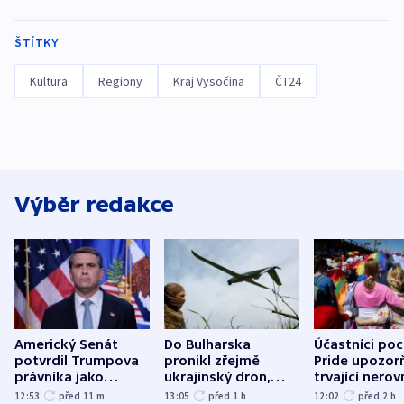
ŠTÍTKY
Kultura
Regiony
Kraj Vysočina
ČT24
Výběr redakce
Americký Senát
Do Bulharska
Účastníci po
potvrdil Trumpova
pronikl zřejmě
Pride upozorň
právníka jako
ukrajinský dron,
trvající nerov
ministra
explodoval kilometr
společensko
12:53
před 11
m
13:05
před 1
h
12:02
před 2
h