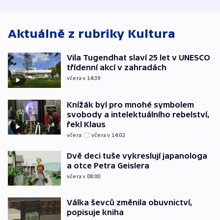
spravedlnosti
od plynovodu
atmosféru
Aktuálně z rubriky
Kultura
Vila Tugendhat slaví 25 let v UNESCO
třídenní akcí v zahradách
včera v 14:39
Knížák byl pro mnohé symbolem
svobody a intelektuálního rebelství,
řekl Klaus
včera
včera v 14:02
Dvě deci tuše vykreslují japanologa
a otce Petra Geislera
včera v 08:00
Válka ševců změnila obuvnictví,
popisuje kniha