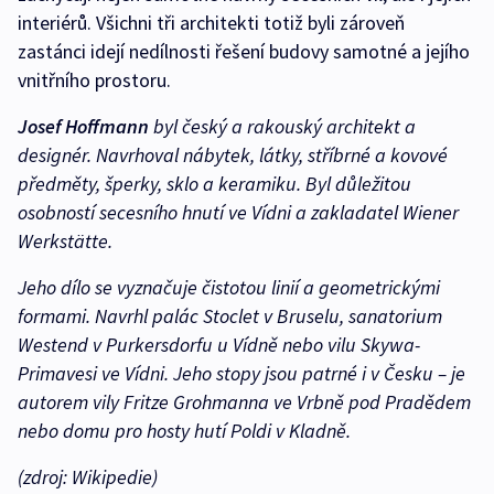
interiérů. Všichni tři architekti totiž byli zároveň
zastánci idejí nedílnosti řešení budovy samotné a jejího
vnitřního prostoru.
Josef Hoffmann
byl český a rakouský architekt a
designér. Navrhoval nábytek, látky, stříbrné a kovové
předměty, šperky, sklo a keramiku. Byl důležitou
osobností secesního hnutí ve Vídni a zakladatel Wiener
Werkstätte.
Jeho dílo se vyznačuje čistotou linií a geometrickými
formami. Navrhl palác Stoclet v Bruselu, sanatorium
Westend v Purkersdorfu u Vídně nebo vilu Skywa-
Primavesi ve Vídni. Jeho stopy jsou patrné i v Česku – je
autorem vily Fritze Grohmanna ve Vrbně pod Pradědem
nebo domu pro hosty hutí Poldi v Kladně.
(zdroj: Wikipedie)