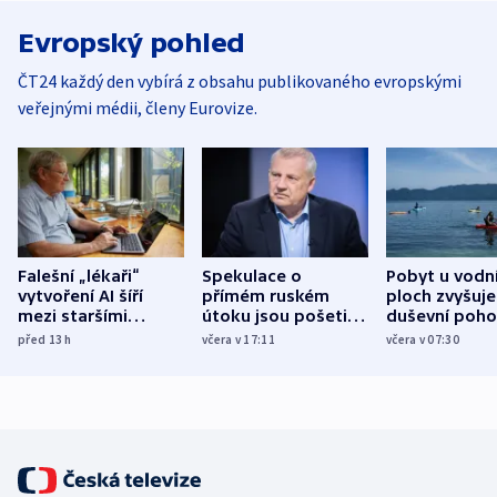
Evropský pohled
ČT24 každý den vybírá z obsahu publikovaného evropskými
veřejnými médii, členy Eurovize.
Falešní „lékaři“
Spekulace o
Pobyt u vodn
vytvoření AI šíří
přímém ruském
ploch zvyšuje
mezi staršími
útoku jsou pošetilé,
duševní poho
Poláky nebezpečné
míní estonský
ukázala
před 13
h
včera v 17:11
včera v 07:30
zdravotní rady
bezpečnostní
mezinárodní 
expert