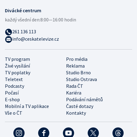
Divácké centrum
každý všední den:
8:00—16:00 hodin
261 136 113
info@ceskatelevize.cz
TV program
Pro média
Živé vysílání
Reklama
TV poplatky
Studio Brno
Teletext
Studio Ostrava
Podcasty
Rada ČT
Počasí
Kariéra
E-shop
Podávání námětů
Mobilní a TV aplikace
Časté dotazy
Vše o ČT
Kontakty