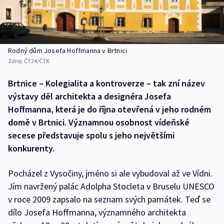
Rodný dům Josefa Hoffmanna v Brtnici
Zdroj:
ČT24/ČTK
Brtnice – Kolegialita a kontroverze – tak zní název
výstavy děl architekta a designéra Josefa
Hoffmanna, která je do října otevřená v jeho rodném
domě v Brtnici. Významnou osobnost vídeňské
secese představuje spolu s jeho největšími
konkurenty.
Pocházel z Vysočiny, jméno si ale vybudoval až ve Vídni.
Jím navržený palác Adolpha Stocleta v Bruselu UNESCO
v roce 2009 zapsalo na seznam svých památek. Teď se
dílo Josefa Hoffmanna, významného architekta