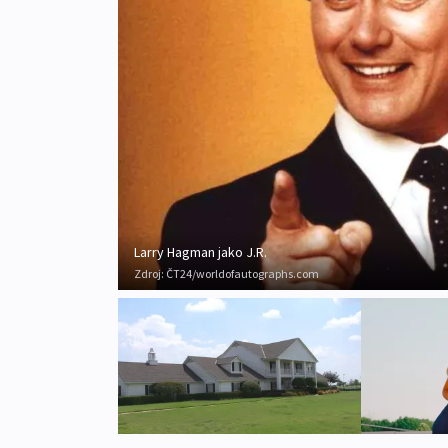
Larry Hagman jako J.R.
Zdroj:
ČT24/worldofautographs.com