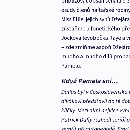
přibližovat obsah seriálu o 3
osudy členů naftařské rodin
Miss Ellie, jejich synů Džejá
zůstaňme u fonetického pře
Jockova levobočka Raye a vnu
– zde zmiňme aspoň Džejárov
mnoho a mnoho dílů propadn
Pamelu.
Když Pamela sní…
Dallas byl v Československu 
divákovi představil do té do
kličky. Mezi nimi nejvíce vy
Patrick Duffy rozhodl seriál 
zemřít při autonehodě. Smrt