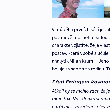
V průběhu prvních sérií je 
povahově plochého padoucha 
charakter, zjistíte, že je vl
postav, která v sobě slučuje 
analytik Milan Kruml. „Jeho h
bojuje za sebe a za rodinu.
Před Ewingem kosmo
Ačkoli by se mohlo zdát, že 
tomu tak. Na sklonku sedmdes
patřil mezi zavedené televi