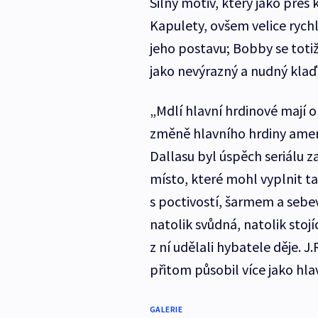
Silný motiv, který jako pře
Kapulety, ovšem velice ryc
jeho postavu; Bobby se totiž
jako nevýrazný a nudný klaď
„Mdlí hlavní hrdinové mají o
změně hlavního hrdiny ameri
Dallasu byl úspěch seriálu 
místo, které mohl vyplnit t
s poctivostí, šarmem a seb
natolik svůdná, natolik stojíc
z ní udělali hybatele děje. J
přitom působil více jako hla
GALERIE