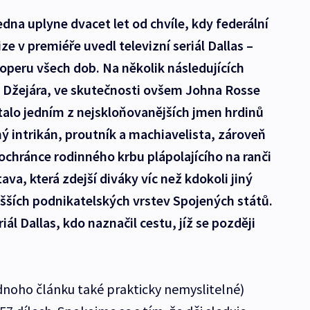
dna uplyne dvacet let od chvíle, kdy federální
e v premiéře uvedl televizní seriál Dallas –
operu všech dob. Na několik následujících
o Džejára, ve skutečnosti ovšem Johna Rosse
), stalo jedním z nejskloňovanějších jmen hrdinů
ný intrikán, proutník a machiavelista, zároveň
chránce rodinného krbu plápolajícího na ranči
ava, která zdejší diváky víc než kdokoli jiný
yšších podnikatelských vrstev Spojených států.
iál Dallas, kdo naznačil cestu, jíž se později
ednoho článku také prakticky nemyslitelné)