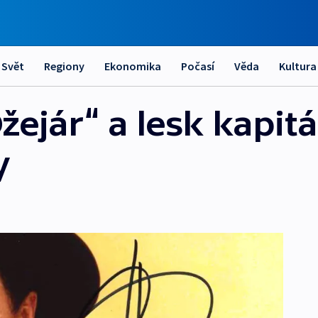
Svět
Regiony
Ekonomika
Počasí
Věda
Kultura
Džejár“ a lesk kapit
y