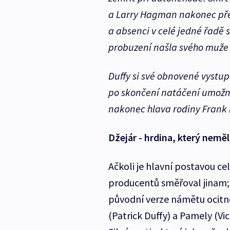
a Larry Hagman nakonec přes
a absenci v celé jedné řadě s
probuzení našla svého muže v
Duffy si své obnovené vystup
po skončení natáčení umožní 
nakonec hlava rodiny Frank 
Džejár - hrdina, který nemě
Ačkoli je hlavní postavou c
producentů směřoval jinam;
původní verze námětu ocit
(Patrick Duffy) a Pamely (Vic