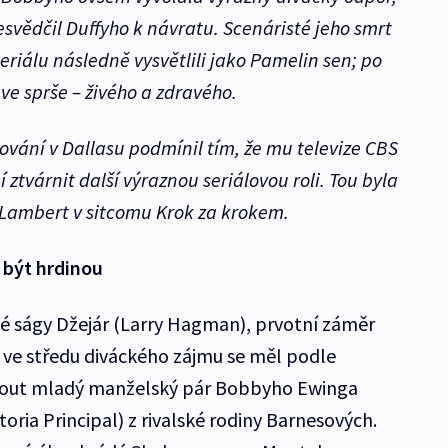
vědčil Duffyho k návratu. Scenáristé jeho smrt
eriálu následně vysvětlili jako Pamelin sen; po
e sprše – živého a zdravého.
ování v Dallasu podmínil tím, že mu televize CBS
ztvárnit další výraznou seriálovou roli. Tou byla
Lambert v sitcomu Krok za krokem.
l být hrdinou
elé ságy Džejár (Larry Hagman), prvotní záměr
 ve středu diváckého zájmu se měl podle
nout mladý manželský pár Bobbyho Ewinga
toria Principal) z rivalské rodiny Barnesových.