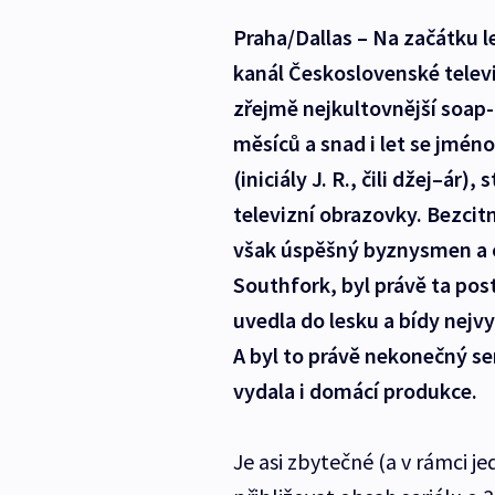
Praha/Dallas – Na začátku le
kanál Československé televiz
zřejmě nejkultovnější soap-
měsíců a snad i let se jmén
(iniciály J. R., čili džej–ár
televizní obrazovky. Bezcit
však úspěšný byznysmen a o
Southfork, byl právě ta post
uvedla do lesku a bídy nejv
A byl to právě nekonečný ser
vydala i domácí produkce.
Je asi zbytečné (a v rámci j