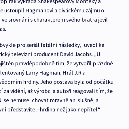
s kopírák vykrádá Shakespearovy Monteky a
hle ustoupil Hagmanovi a diváckému zájmu o
 ve srovnání s charakterem svého bratra jevil
as.
bvykle pro seriál fatální následky,“ uvedl ke
cký televizní producent David Jacobs. „U
zajištěn pravděpodobně tím, že vytvořil prázdné
alentovaný Larry Hagman. Hrál J.R.a
evědomím hrdiny. Jeho postava byla od počátku
í za vidění, až výrobci a autoři reagovali tím, že
.R. se nemusel chovat mravně ani slušně, a
vní představitel–hrdina než jako nepřítel.“