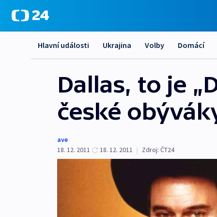
Hlavní události
Ukrajina
Volby
Domácí
Dallas, to je „
české obývák
ave
18. 12. 2011
18. 12. 2011
|
Zdroj:
ČT24