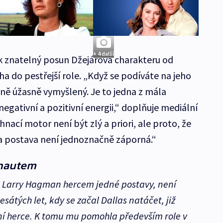
+ 4 další
tak znatelný posun Džejárova charakteru od
do pestřejší role. „Když se podíváte na jeho
astně úžasně vymyšlený. Je to jedna z mála
negativní a pozitivní energii,“ doplňuje mediální
nací motor není být zlý a priori, ale proto, že
 Ta postava není jednoznačně záporná.“
nautem
je Larry Hagman hercem jedné postavy, není
átých let, kdy se začal Dallas natáčet, již
zní herce. K tomu mu pomohla především role v