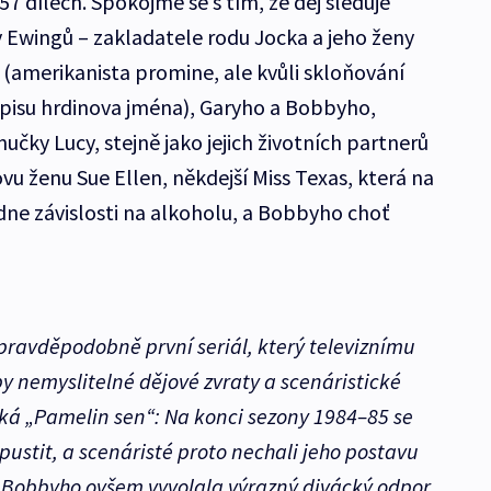
57 dílech. Spokojme se s tím, že děj sleduje
y Ewingů – zakladatele rodu Jocka a jeho ženy
ra (amerikanista promine, ale kvůli skloňování
pisu hrdinova jména), Garyho a Bobbyho,
čky Lucy, stejně jako jejich životních partnerů
u ženu Sue Ellen, někdejší Miss Texas, která na
e závislosti na alkoholu, a Bobbyho choť
pravděpodobně první seriál, který televiznímu
by nemyslitelné dějové zvraty a scenáristické
niká „Pamelin sen“: Na konci sezony 1984–85 se
opustit, a scenáristé proto nechali jeho postavu
 Bobbyho ovšem vyvolala výrazný divácký odpor,