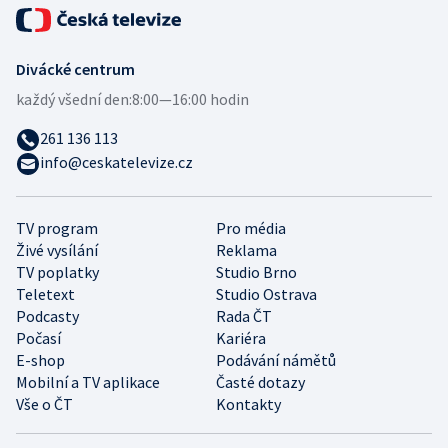
Divácké centrum
každý všední den:
8:00—16:00 hodin
261 136 113
info@ceskatelevize.cz
TV program
Pro média
Živé vysílání
Reklama
TV poplatky
Studio Brno
Teletext
Studio Ostrava
Podcasty
Rada ČT
Počasí
Kariéra
E-shop
Podávání námětů
Mobilní a TV aplikace
Časté dotazy
Vše o ČT
Kontakty