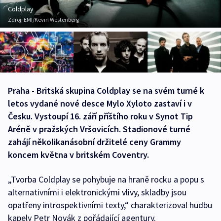
Coldplay
Zdroj:
EMI/Kevin Westenberg
Praha - Britská skupina Coldplay se na svém turné k
letos vydané nové desce Mylo Xyloto zastaví i v
Česku. Vystoupí 16. září příštího roku v Synot Tip
Aréně v pražských Vršovicích. Stadionové turné
zahájí několikanásobní držitelé ceny Grammy
koncem května v britském Coventry.
„Tvorba Coldplay se pohybuje na hraně rocku a popu s
alternativními i elektronickými vlivy, skladby jsou
opatřeny introspektivními texty,“ charakterizoval hudbu
kapely Petr Novák z pořádající agentury.