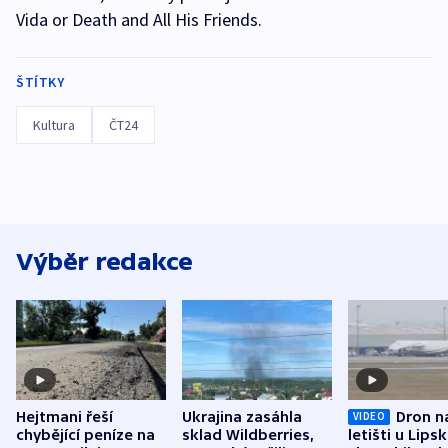
Vida or Death and All His Friends.
ŠTÍTKY
Kultura
ČT24
Výběr redakce
Hejtmani řeší
Ukrajina zasáhla
Dron n
VIDEO
chybějící peníze na
sklad Wildberries,
letišti u Lips