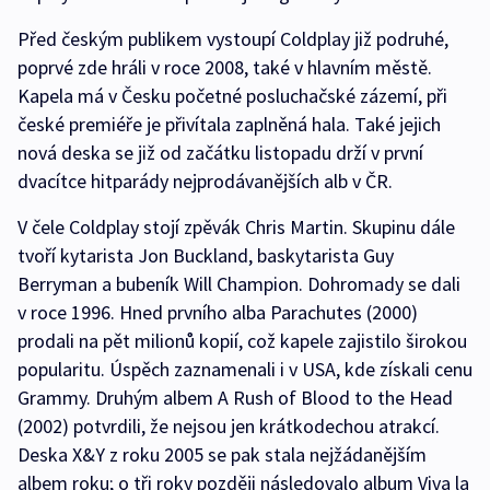
Před českým publikem vystoupí Coldplay již podruhé,
poprvé zde hráli v roce 2008, také v hlavním městě.
Kapela má v Česku početné posluchačské zázemí, při
české premiéře je přivítala zaplněná hala. Také jejich
nová deska se již od začátku listopadu drží v první
dvacítce hitparády nejprodávanějších alb v ČR.
V čele Coldplay stojí zpěvák Chris Martin. Skupinu dále
tvoří kytarista Jon Buckland, baskytarista Guy
Berryman a bubeník Will Champion. Dohromady se dali
v roce 1996. Hned prvního alba Parachutes (2000)
prodali na pět milionů kopií, což kapele zajistilo širokou
popularitu. Úspěch zaznamenali i v USA, kde získali cenu
Grammy. Druhým albem A Rush of Blood to the Head
(2002) potvrdili, že nejsou jen krátkodechou atrakcí.
Deska X&Y z roku 2005 se pak stala nejžádanějším
albem roku; o tři roky později následovalo album Viva la