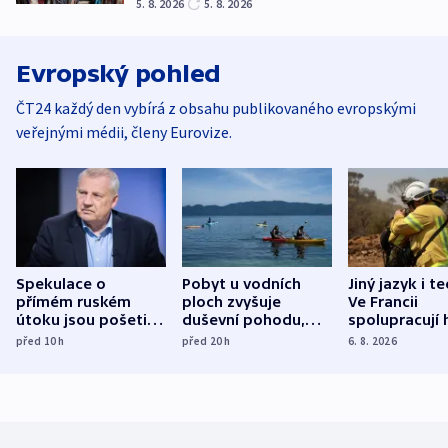
5. 8. 2026
5. 8. 2026
Evropský pohled
ČT24 každý den vybírá z obsahu publikovaného evropskými
veřejnými médii, členy Eurovize.
Spekulace o
Pobyt u vodních
Jiný jazyk i t
přímém ruském
ploch zvyšuje
Ve Francii
útoku jsou pošetilé,
duševní pohodu,
spolupracují h
míní estonský
ukázala
různých zemí
před 10
h
před 20
h
6. 8. 2026
bezpečnostní
mezinárodní studie
expert