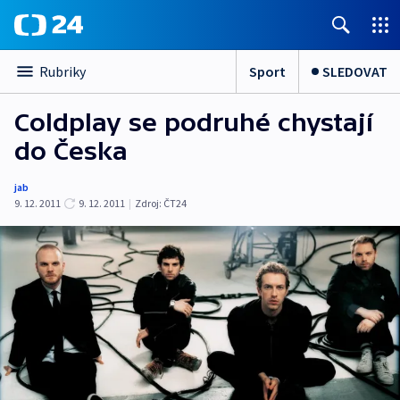
Sport
SLEDOVAT
Rubriky
Coldplay se podruhé chystají
do Česka
jab
9. 12. 2011
9. 12. 2011
|
Zdroj:
ČT24