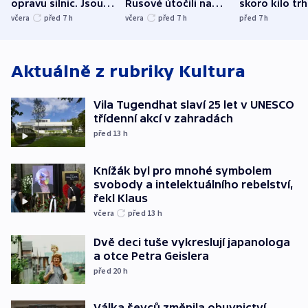
opravu silnic. Jsou
Rusové útočili na
skoro kilo trh
nenárokové, namítá
trh, hasiče či
indicie ukazuj
včera
před 7
h
včera
před 7
h
před 7
h
ministerstvo
stadion
Rusko
Aktuálně z rubriky
Kultura
Vila Tugendhat slaví 25 let v UNESCO
třídenní akcí v zahradách
před 13
h
Knížák byl pro mnohé symbolem
svobody a intelektuálního rebelství,
řekl Klaus
včera
před 13
h
Dvě deci tuše vykreslují japanologa
a otce Petra Geislera
před 20
h
Válka ševců změnila obuvnictví,