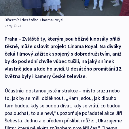
Účastníci desátého Cinema Royal
Zdroj:
ČT24
Praha – Zvláště ty, kterým jsou běžné kinosály příliš
těsné, může oslovit projekt Cinama Royal. Na diváky
čeká filmový zážitek spojený s dobrodružstvím, aniž
by do poslední chvíle vůbec tušili, na jaký snímek
vlastně jdou a kde ho uvidí. U desátého promítání 12.
května byly i kamery České televize.
Účastníci dostanou jisté instrukce – místo srazu nebo
to, jak by se měli obléknout. „Kam jedou, jak dlouho
tam budou, kdy se budou dívat, kdy se vrátí, co budou
poslouchat, to ale neví,“ upozorňuje pořadatel akce Jiří
Šebesta. Jedno ale předem přislíbit může: „Ukazujeme
filmy, které nějakým způsobem prověřil čas.“ Cinema