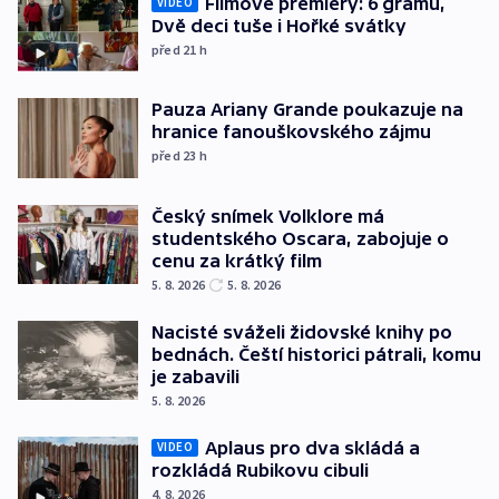
Filmové premiéry: 6 gramů,
VIDEO
Dvě deci tuše i Hořké svátky
před 21
h
Pauza Ariany Grande poukazuje na
hranice fanouškovského zájmu
před 23
h
Český snímek Volklore má
studentského Oscara, zabojuje o
cenu za krátký film
5. 8. 2026
5. 8. 2026
Nacisté sváželi židovské knihy po
bednách. Čeští historici pátrali, komu
je zabavili
5. 8. 2026
Aplaus pro dva skládá a
VIDEO
rozkládá Rubikovu cibuli
4. 8. 2026