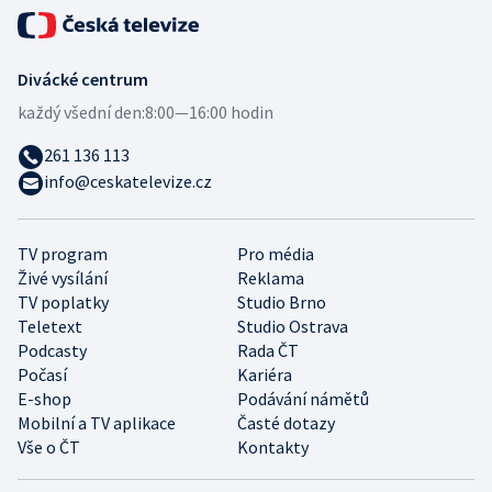
Divácké centrum
každý všední den:
8:00—16:00 hodin
261 136 113
info@ceskatelevize.cz
TV program
Pro média
Živé vysílání
Reklama
TV poplatky
Studio Brno
Teletext
Studio Ostrava
Podcasty
Rada ČT
Počasí
Kariéra
E-shop
Podávání námětů
Mobilní a TV aplikace
Časté dotazy
Vše o ČT
Kontakty