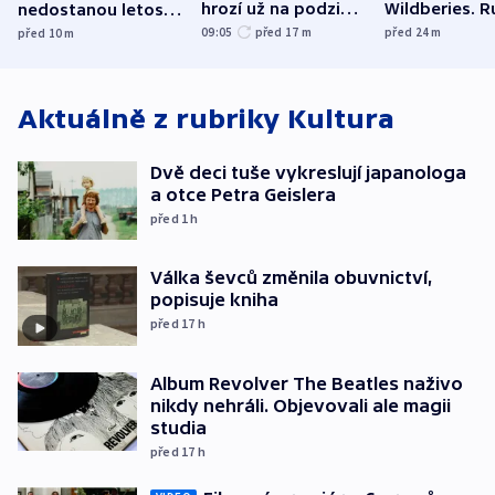
hrozí už na podzim,
Wildberies. 
nedostanou letos
varují tajné služby
útočili v Cha
kraje na silnice ani
09:05
před 17
m
před 24
m
před 10
m
USA
oblasti
korunu, řekl Půta
Aktuálně z rubriky
Kultura
Dvě deci tuše vykreslují japanologa
a otce Petra Geislera
před 1
h
Válka ševců změnila obuvnictví,
popisuje kniha
před 17
h
Album Revolver The Beatles naživo
nikdy nehráli. Objevovali ale magii
studia
před 17
h