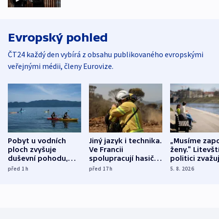
Evropský pohled
ČT24 každý den vybírá z obsahu publikovaného evropskými
veřejnými médii, členy Eurovize.
Pobyt u vodních
Jiný jazyk i technika.
„Musíme zapo
ploch zvyšuje
Ve Francii
ženy.“ Litevšt
duševní pohodu,
spolupracují hasiči z
politici zvažuj
ukázala
různých zemí
dohodu o
před 1
h
před 17
h
5. 8. 2026
mezinárodní studie
demografii