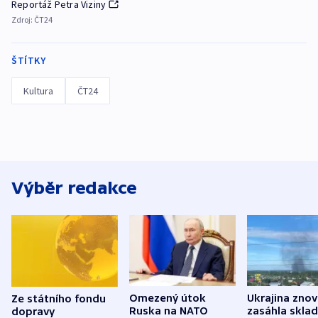
Reportáž Petra Viziny
Zdroj:
ČT24
ŠTÍTKY
Kultura
ČT24
Výběr redakce
Omezený útok
Ukrajina zno
Ze státního fondu
Ruska na NATO
zasáhla skla
dopravy