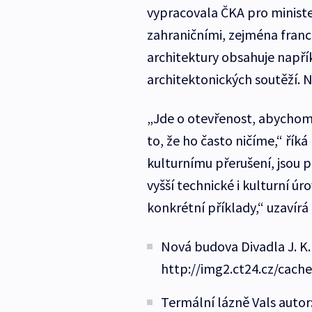
vypracovala ČKA pro minister
zahraničními, zejména fran
architektury obsahuje např
architektonických soutěží. N
„Jde o otevřenost, abychom v
to, že ho často ničíme,“ řík
kulturnímu přerušení, jsou p
vyšší technické i kulturní úr
konkrétní příklady,“ uzavírá
Nová budova Divadla J. K. 
http://img2.ct24.cz/cach
Termální lázně Vals autor