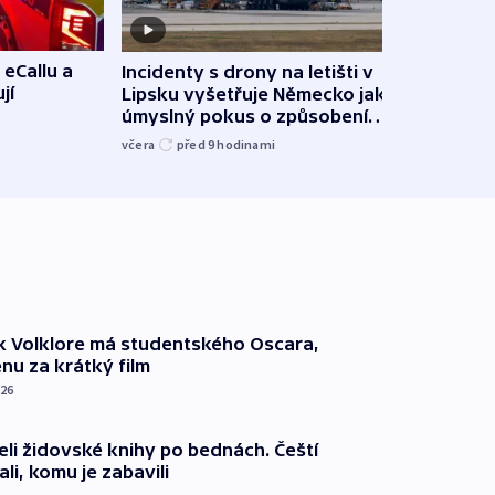
 eCallu a
Incidenty s drony na letišti v
Klima
jí
Lipsku vyšetřuje Německo jako
podn
úmyslný pokus o způsobení
i sví
exploze
včera
před 9
hodinami
včera
k Volklore má studentského Oscara,
nu za krátký film
026
eli židovské knihy po bednách. Čeští
ali, komu je zabavili