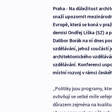
Praha - Na důležitost archit
snaží upozornit mezinárodní
Evropě, která se koná v pra
demisi Ondřej Liška (SZ) a
Dalibor Borák na ní dnes p
vzdělávání, jehož součástí 
architektonického vzděláván
vzdělávání. Konferenci uspo
místní rozvoj v rámci české
„Politiky jsou programy, kte
ovlivňují ve velké míře veře
důrazem zejména na kvalitu, 