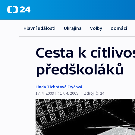
Hlavní události
Ukrajina
Volby
Domácí
Cesta k citlivo
předškoláků
Linda Tichotová Fryčová
17. 4. 2009
17. 4. 2009
|
Zdroj:
ČT24