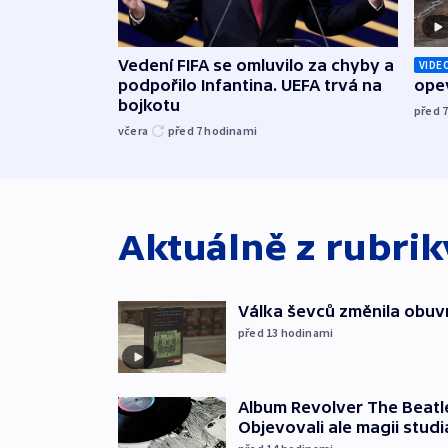
Vedení FIFA se omluvilo za chyby a
VIDE
podpořilo Infantina. UEFA trvá na
opev
bojkotu
před 
včera
před 7
hodinami
Aktuálně z rubri
Válka ševců změnila obuvn
před 13
hodinami
Album Revolver The Beatle
Objevovali ale magii studi