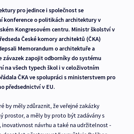
ektury pro jedince i společnost se
 konference o politikách architektury v
žském Kongresovém centru. Ministr školství v
 předseda České komory architektů (ČKA)
odepsali Memorandum o architektuře a
je závazek zapojit odborníky do systému
í na všech typech škol i v celoživotním
řádala ČKA ve spolupráci s ministerstvem pro
ho předsednictví v EU.
ré by měly zdůraznit, že veřejné zakázky
jný prostor, a měly by proto být zadávány s
inovativnost návrhu a také na udržitelnost -