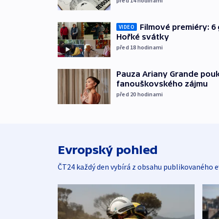
před 14
hodinami
Filmové premiéry: 6 
VIDEO
Hořké svátky
před 18
hodinami
Pauza Ariany Grande pouk
fanouškovského zájmu
před 20
hodinami
Evropský pohled
ČT24 každý den vybírá z obsahu publikovaného e