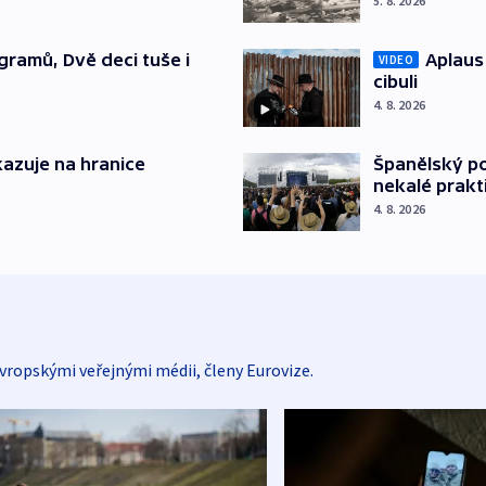
5. 8. 2026
gramů, Dvě deci tuše i
Aplaus
VIDEO
cibuli
4. 8. 2026
azuje na hranice
Španělský po
nekalé prakt
4. 8. 2026
vropskými veřejnými médii, členy Eurovize.