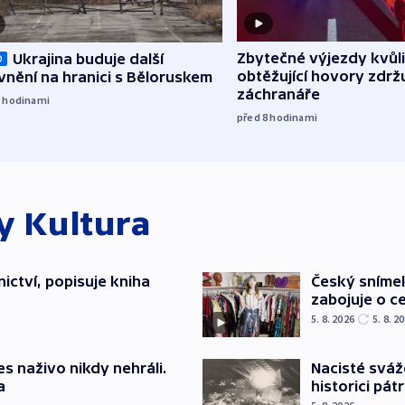
Zbytečné výjezdy kvůli
Ukrajina buduje další
O
obtěžující hovory zdržu
nění na hranici s Běloruskem
záchranáře
7
hodinami
před 8
hodinami
ky
Kultura
ictví, popisuje kniha
Český sníme
zabojuje o ce
5. 8. 2026
5. 8. 2
s naživo nikdy nehráli.
Nacisté sváž
a
historici pátr