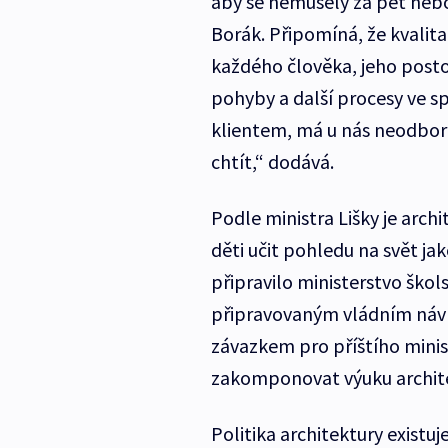
aby se nemusely za pět nebo
Borák. Připomíná, že kvalita
každého člověka, jeho postoj
pohyby a další procesy ve sp
klientem, má u nás neodborn
chtít,“ dodává.
Podle ministra Lišky je arc
děti učit pohledu na svět ja
připravilo ministerstvo škols
připravovaným vládním návr
závazkem pro příštího minis
zakomponovat výuku archit
Politika architektury existuj