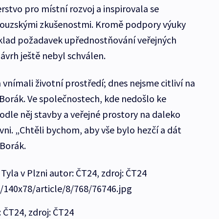
stvo pro místní rozvoj a inspirovala se
couzskými zkušenostmi. Kromě podpory výuky
íklad požadavek upřednostňování veřejných
ávrh ještě nebyl schválen.
nímali životní prostředí; dnes nejsme citliví na
á Borák. Ve společnostech, kde nedošlo ke
odle něj stavby a veřejné prostory na daleko
ovni. „Chtěli bychom, aby vše bylo hezčí a dát
 Borák.
Tyla v Plzni autor: ČT24, zdroj: ČT24
e/140x78/article/8/768/76746.jpg
: ČT24, zdroj: ČT24