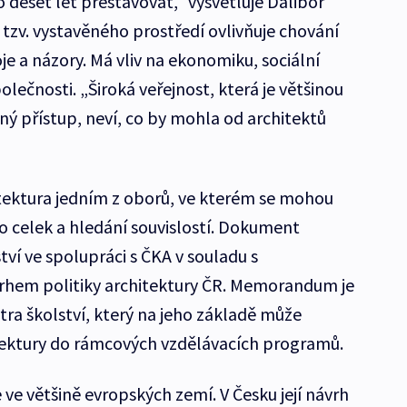
 deset let přestavovat,“ vysvětluje Dalibor
 tzv. vystavěného prostředí ovlivňuje chování
e a názory. Má vliv na ekonomiku, sociální
olečnosti. „Široká veřejnost, která je většinou
ý přístup, neví, co by mohla od architektů
hitektura jedním z oborů, ve kterém se mohou
ko celek a hledání souvislostí. Dokument
tví ve spolupráci s ČKA v souladu s
hem politiky architektury ČR. Memorandum je
tra školství, který na jeho základě může
ektury do rámcových vzdělávacích programů.
e ve většině evropských zemí. V Česku její návrh