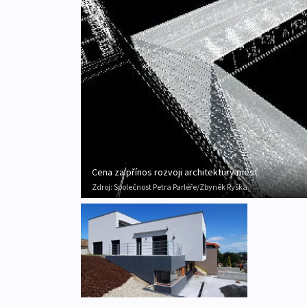
Cena za přínos rozvoji architektury měst
Zdroj:
Společnost Petra Parléře/Zbyněk Ryška