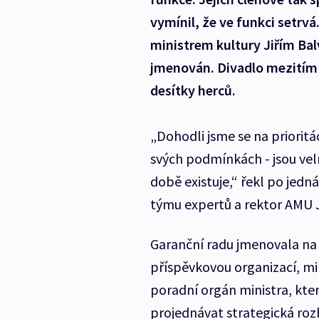
vymínil, že ve funkci setrvá
ministrem kultury Jiřím Ba
jmenován. Divadlo mezitím n
desítky herců.
„Dohodli jsme se na prioritác
svých podmínkách - jsou velm
době existuje,“ řekl po jedn
týmu expertů a rektor AMU J
Garanční radu jmenovala na
příspěvkovou organizací, mi
poradní orgán ministra, kte
projednávat strategická ro