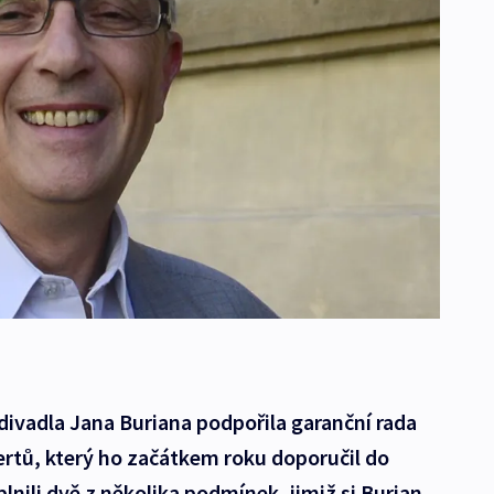
divadla Jana Buriana podpořila garanční rada
ertů, který ho začátkem roku doporučil do
plnili dvě z několika podmínek, jimiž si Burian