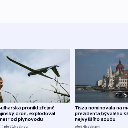
ulharska pronikl zřejmě
Tisza nominovala na 
jinský dron, explodoval
prezidenta bývalého š
ometr od plynovodu
nejvyššího soudu
před 1
hodinou
před 4
hodinami