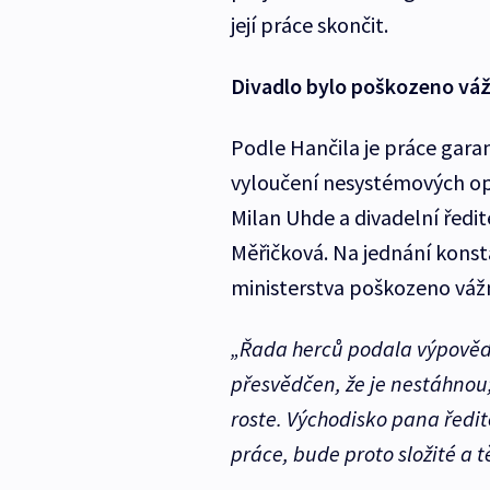
její práce skončit.
Divadlo bylo poškozeno váž
Podle Hančila je práce garan
vyloučení nesystémových opa
Milan Uhde a divadelní ředit
Měřičková. Na jednání konst
ministerstva poškozeno váž
„Řada herců podala výpověď. 
přesvědčen, že je nestáhnou;
roste. Východisko pana ředit
práce, bude proto složité a t