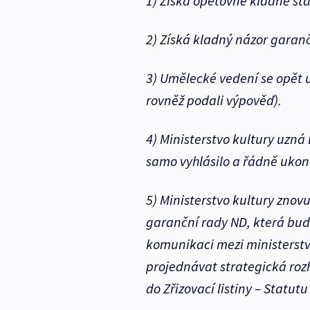
1) Získá opětovně kladné st
2) Získá kladný názor garan
3) Umělecké vedení se opět
rovněž podali výpověď).
4) Ministerstvo kultury uzná
samo vyhlásilo a řádně ukonč
5) Ministerstvo kultury znovu
garanční rady ND, která bud
komunikaci mezi ministerst
projednávat strategická ro
do Zřizovací listiny – Statutu