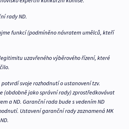
anovisko expertní konkurzní komise.
ční rady ND.
 ujme funkcí (podmíněno návratem umělců, kteří
 legitimitu uzavřeného výběrového řízení, které
ilo.
 potvrdí svoje rozhodnutí o ustanovení tzv.
e (obdobně jako správní rady) zprostředkovávat
vem a ND. Garanční rada bude s vedením ND
zhodnutí. Ustavení garanční rady zaznamená MK
 ND.