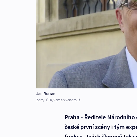
Jan Burian
Zdroj:
ČTK/Roman Vondrouš
Praha - Ředitele Národního 
české první scény i tým exp
funkce. Jejich členové tak s