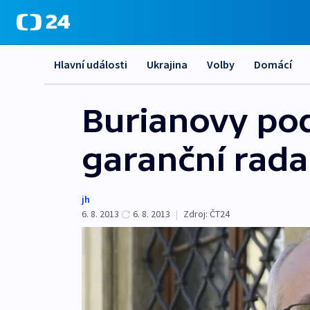
Hlavní události
Ukrajina
Volby
Domácí
Burianovy pod
garanční rada
jh
6. 8. 2013
6. 8. 2013
|
Zdroj:
ČT24