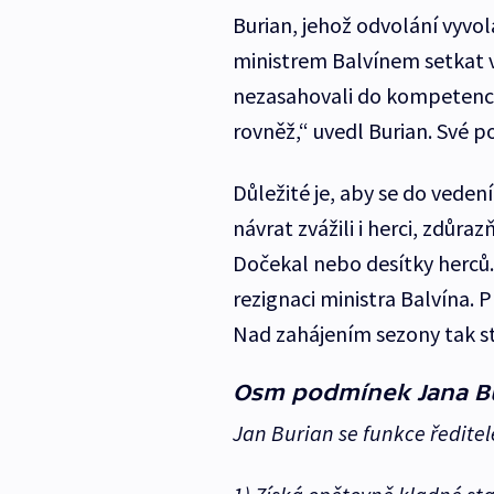
Burian, jehož odvolání vyvola
ministrem Balvínem setkat 
nezasahovali do kompetencí 
rovněž,“ uvedl Burian. Své 
Důležité je, aby se do veden
návrat zvážili i herci, zdůra
Dočekal nebo desítky herců.
rezignaci ministra Balvína. 
Nad zahájením sezony tak stá
Osm podmínek Jana B
Jan Burian se funkce ředite