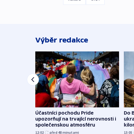
Výběr redakce
Účastníci pochodu Pride
Do B
upozorňují na trvající nerovnosti i
ukra
společenskou atmosféru
kil
12:02
před 48
minutami
13:05