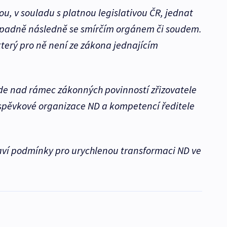
, v souladu s platnou legislativou ČR, jednat
řípadně následně se smírčím orgánem či soudem.
 který pro ně není ze zákona jednajícím
ude nad rámec zákonných povinností zřizovatele
spěvkové organizace ND a kompetencí ředitele
raví podmínky pro urychlenou transformaci ND ve