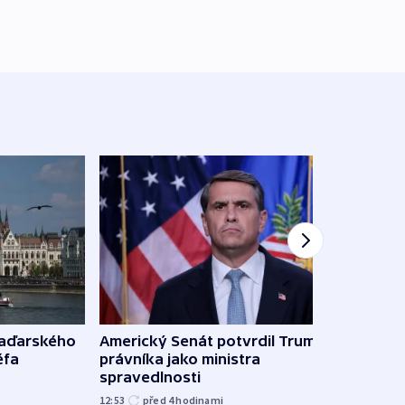
maďarského
Americký Senát potvrdil Trumpova
Ruský
éfa
právníka jako ministra
čtyři 
spravedlnosti
08:20
12:53
před 4
hodinami