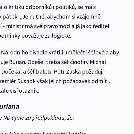
lo kritiku odborníků i politiků, se má s
v pátek. „Je nutné, abychom si vzájemně
- ministr má své pravomoci a já jako ředitel
podmínky považuje za logické.
í Národního divadla vrátili umělečtí šéfové a aby
zňuje Burian. Odešel třeba šéf činohry Michal
 Dočekal a šéf baletu Petr Zuska požadují
Premiér Rusnok však jejich požadavek odmítl.
le visí otazník.
uriana
le ND ujme za předpokladu, že: