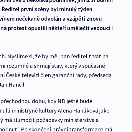
. Ředitel první scény byl minulý týden
lvínem nečekaně odvolán a vzápětí znovu
a protest opustili někteří umělečtí vedoucí i
h. Myslíme si, že by měl pan ředitel trvat na
i rozumné a shrnují stav, který v současné
ání České televizi člen garanční rady, předseda
an Hančil.
 přechodnou dobu, kdy ND ještě bude
nulá ministryně kultury Alena Hanáková jako
rý má tlumočit požadavky ministerstva a
zhodnutí. Po skončení právní transformace má