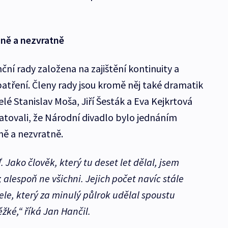
ně a nezvratně
ční rady založena na zajištění kontinuity a
tření. Členy rady jsou kromě něj také dramatik
elé Stanislav Moša, Jiří Šesták a Eva Kejkrtová
atovali, že Národní divadlo bylo jednáním
ně a nezvratně.
Jako člověk, který tu deset let dělal, jsem
 alespoň ne všichni. Jejich počet navíc stále
ele, který za minulý půlrok udělal spoustu
ěžké,“
říká Jan Hančil.