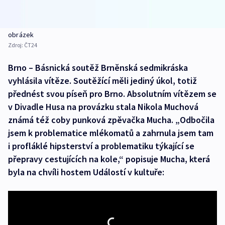
obrázek
Zdroj:
ČT24
Brno – Básnická soutěž Brněnská sedmikráska
vyhlásila vítěze. Soutěžící měli jediný úkol, totiž
přednést svou píseň pro Brno. Absolutním vítězem se
v Divadle Husa na provázku stala Nikola Muchová
známá též coby punková zpěvačka Mucha. „Odbočila
jsem k problematice mlékomatů a zahrnula jsem tam
i profláklé hipsterství a problematiku týkající se
přepravy cestujících na kole,“ popisuje Mucha, která
byla na chvíli hostem Událostí v kultuře: