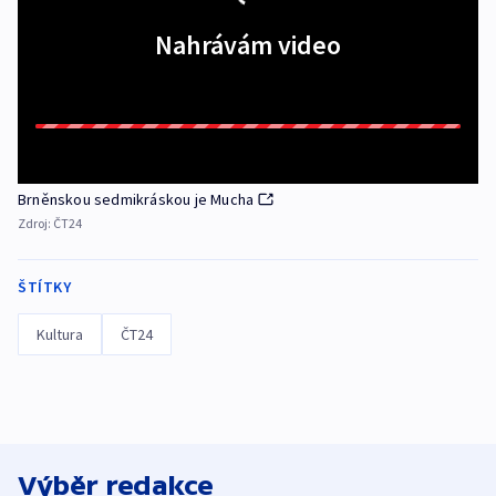
Nahrávám video
Brněnskou sedmikráskou je Mucha
Zdroj:
ČT24
ŠTÍTKY
Kultura
ČT24
Výběr redakce