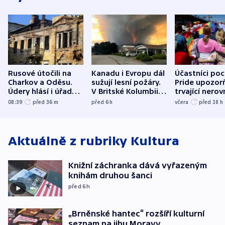
Rusové útočili na
Kanadu i Evropu dál
Účastníci po
Charkov a Oděsu.
sužují lesní požáry.
Pride upozorň
Údery hlásí i úřady v
V Britské Kolumbii
trvající nerov
Bělgorodu
evakuovali tisíce lidí
společensko
08:39
před 36
m
před 6
h
včera
před 18
h
atmosféru
Aktuálně z rubriky
Kultura
Knižní záchranka dává vyřazeným
knihám druhou šanci
před 6
h
„Brněnské hantec“ rozšíří kulturní
seznam na jihu Moravy