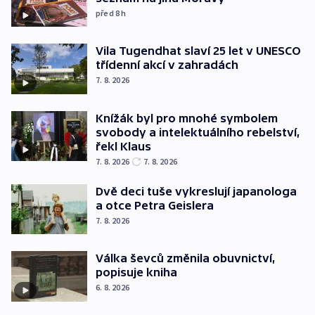
před 8
h
Vila Tugendhat slaví 25 let v UNESCO
třídenní akcí v zahradách
7. 8. 2026
Knížák byl pro mnohé symbolem
svobody a intelektuálního rebelství,
řekl Klaus
7. 8. 2026
7. 8. 2026
Dvě deci tuše vykreslují japanologa
a otce Petra Geislera
7. 8. 2026
Válka ševců změnila obuvnictví,
popisuje kniha
6. 8. 2026