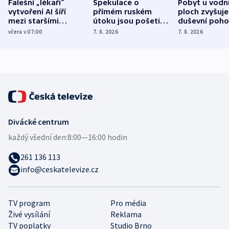
Falešní „lékaři“
Spekulace o
Pobyt u vodn
vytvoření AI šíří
přímém ruském
ploch zvyšuje
mezi staršími
útoku jsou pošetilé,
duševní poho
Poláky nebezpečné
míní estonský
ukázala
včera v 07:00
7. 8. 2026
7. 8. 2026
zdravotní rady
bezpečnostní
mezinárodní 
expert
Divácké centrum
každý všední den:
8:00—16:00 hodin
261 136 113
info@ceskatelevize.cz
TV program
Pro média
Živé vysílání
Reklama
TV poplatky
Studio Brno