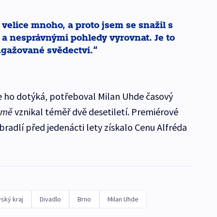
e velice mnoho, a proto jsem se snažil s
a nesprávnými pohledy vyrovnat. Je to
ngažované svědectví.
e ho dotýká, potřeboval Milan Uhde časový
omě
vznikal téměř dvě desetiletí. Premiérové
radlí před jedenácti lety získalo Cenu Alfréda
ský kraj
Divadlo
Brno
Milan Uhde