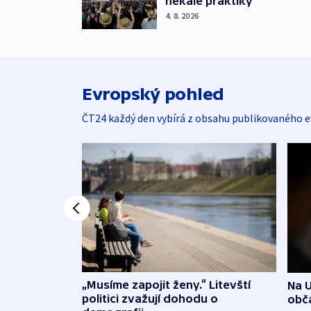
nekalé praktiky
4. 8. 2026
Evropský pohled
ČT24 každý den vybírá z obsahu publikovaného e
„Musíme zapojit ženy.“ Litevští
Na U
politici zvažují dohodu o
obča