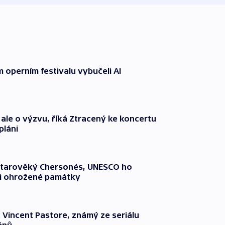
operním festivalu vybučeli AI
 ale o výzvu, říká Ztracený ke koncertu
pláni
 starověký Chersonés, UNESCO ho
zi ohrožené památky
 Vincent Pastore, známý ze seriálu