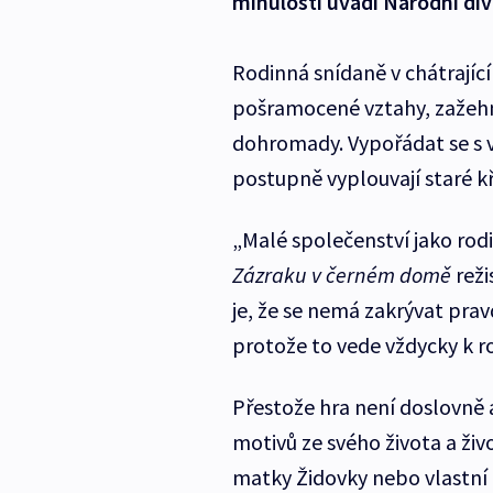
minulostí uvádí Národní di
Rodinná snídaně v chátrající
pošramocené vztahy, zažehn
dohromady. Vypořádat se s vla
postupně vyplouvají staré kř
„Malé společenství jako rod
Zázraku v černém domě
reži
je, že se nemá zakrývat prav
protože to vede vždycky k r
Přestože hra není doslovně 
motivů ze svého života a živ
matky Židovky nebo vlastní