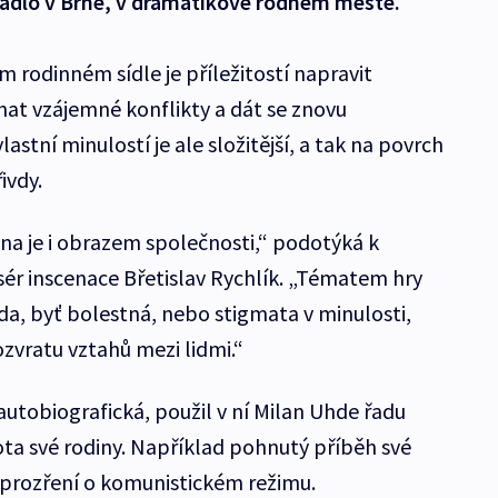
vadlo v Brně, v dramatikově rodném městě.
m rodinném sídle je příležitostí napravit
at vzájemné konflikty a dát se znovu
stní minulostí je ale složitější, a tak na povrch
ivdy.
ina je i obrazem společnosti,“ podotýká k
sér inscenace Břetislav Rychlík. „Tématem hry
da, byť bolestná, nebo stigmata v minulosti,
ozvratu vztahů mezi lidmi.“
autobiografická, použil v ní Milan Uhde řadu
ota své rodiny. Například pohnutý příběh své
 prozření o komunistickém režimu.