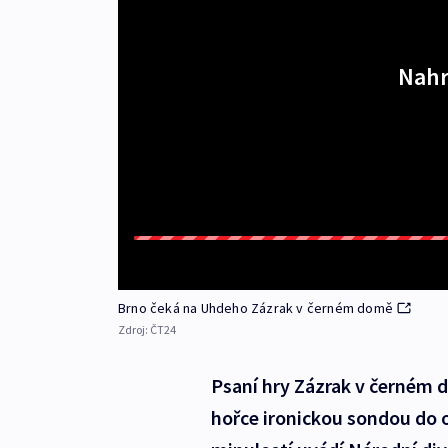
Nahr
Brno čeká na Uhdeho Zázrak v černém domě
Zdroj:
ČT24
Psaní hry Zázrak v černém 
hořce ironickou sondou do o