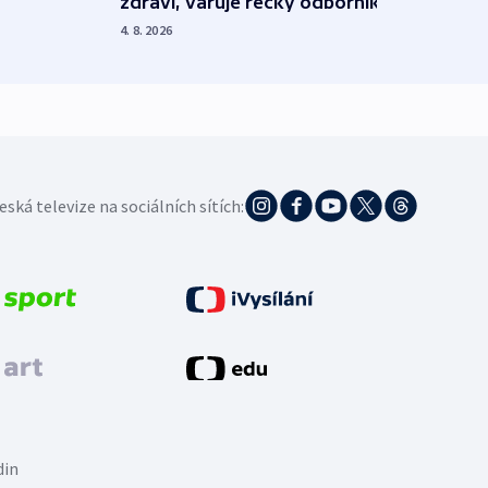
zdraví, varuje řecký odborník
požá
4. 8. 2026
3. 8. 20
eská televize na sociálních sítích:
din