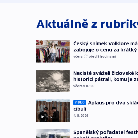
Aktuálně z rubri
Český snímek Volklore má
zabojuje o cenu za krátký 
včera
před 9
hodinami
Nacisté sváželi židovské 
historici pátrali, komu je z
včera v 07:00
Aplaus pro dva sklá
VIDEO
cibuli
4. 8. 2026
Španělský pořadatel festi