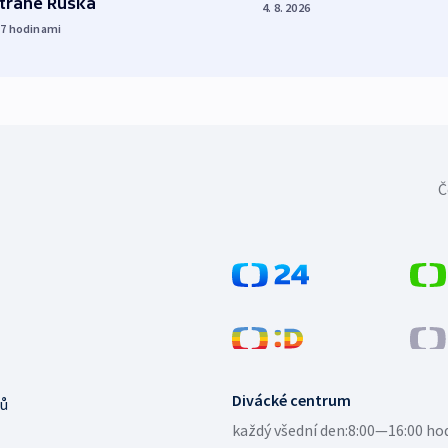
straně Ruska
4. 8. 2026
17
hodinami
Č
Divácké centrum
ů
každý všední den:
8:00—16:00 ho