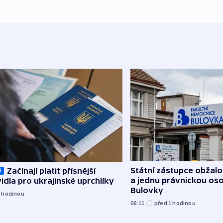
Státní zástupce obžalov
Začínají platit přísnější
O
a jednu právnickou os
idla pro ukrajinské uprchlíky
Bulovky
1
hodinou
06:11
před 1
hodinou