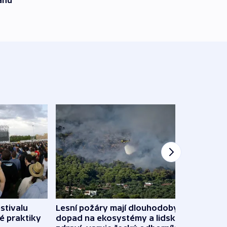
ánů
stivalu
Lesní požáry mají dlouhodobý
Ukraj
é praktiky
dopad na ekosystémy a lidské
Franc