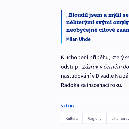
Bloudil jsem a mýlil s
některými svými omyly 
neobyčejně citově zaa
Milan Uhde
K uchopení příběhu, který s
odstup -
Zázrak v černém d
nastudování v Divadle Na záb
Radoka za inscenaci roku.
ŠTÍTKY
Kultura
Regiony
Jihomorav