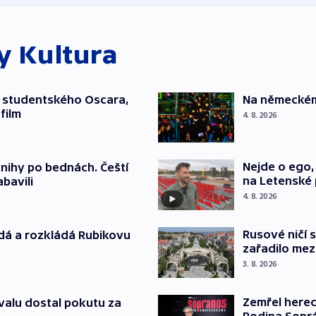
ky
Kultura
 studentského Oscara,
Na německém 
film
4. 8. 2026
Nejde o ego,
knihy po bednách. Čeští
na Letenské 
abavili
4. 8. 2026
Rusové ničí
dá a rozkládá Rubikovu
zařadilo me
3. 8. 2026
Zemřel herec
valu dostal pokutu za