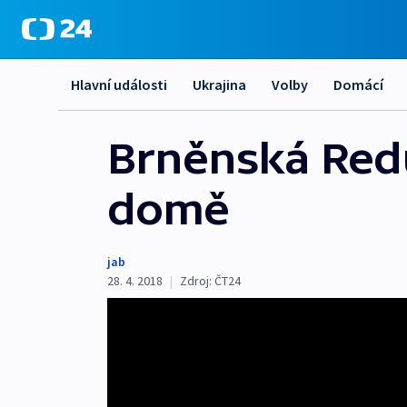
Hlavní události
Ukrajina
Volby
Domácí
Brněnská Redu
domě
jab
28. 4. 2018
|
Zdroj:
ČT24