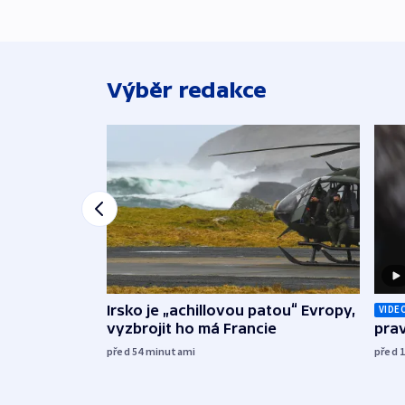
Výběr redakce
Irsko je „achillovou patou“ Evropy,
VIDE
vyzbrojit ho má Francie
prav
před 54
minutami
před 