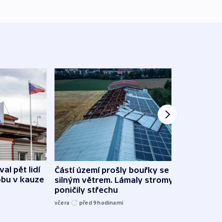
al pět lidí
Částí území prošly bouřky se
Česk
obu v kauze
silným větrem. Lámaly stromy a
stud
poničily střechu
cenu 
včera
před 9
hodinami
včera