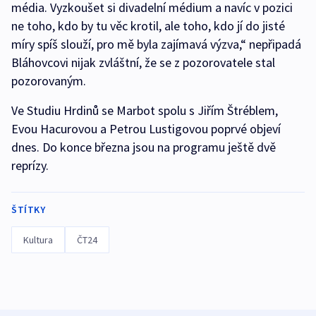
média. Vyzkoušet si divadelní médium a navíc v pozici
ne toho, kdo by tu věc krotil, ale toho, kdo jí do jisté
míry spíš slouží, pro mě byla zajímavá výzva,“ nepřipadá
Bláhovcovi nijak zvláštní, že se z pozorovatele stal
pozorovaným.
Ve Studiu Hrdinů se Marbot spolu s Jiřím Štréblem,
Evou Hacurovou a Petrou Lustigovou poprvé objeví
dnes. Do konce března jsou na programu ještě dvě
reprízy.
ŠTÍTKY
Kultura
ČT24