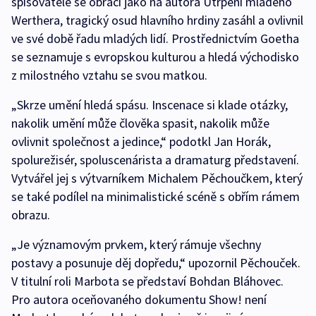
spisovatele se obrací jako na autora Utrpení mladého
Werthera, tragický osud hlavního hrdiny zasáhl a ovlivnil
ve své době řadu mladých lidí. Prostřednictvím Goetha
se seznamuje s evropskou kulturou a hledá východisko
z milostného vztahu se svou matkou.
„Skrze umění hledá spásu. Inscenace si klade otázky,
nakolik umění může člověka spasit, nakolik může
ovlivnit společnost a jedince,“ podotkl Jan Horák,
spolurežisér, spoluscenárista a dramaturg představení.
Vytvářel jej s výtvarníkem Michalem Pěchoučkem, který
se také podílel na minimalistické scéně s obřím rámem
obrazu.
„Je významovým prvkem, který rámuje všechny
postavy a posunuje děj dopředu,“ upozornil Pěchouček.
V titulní roli Marbota se představí Bohdan Bláhovec.
Pro autora oceňovaného dokumentu Show! není