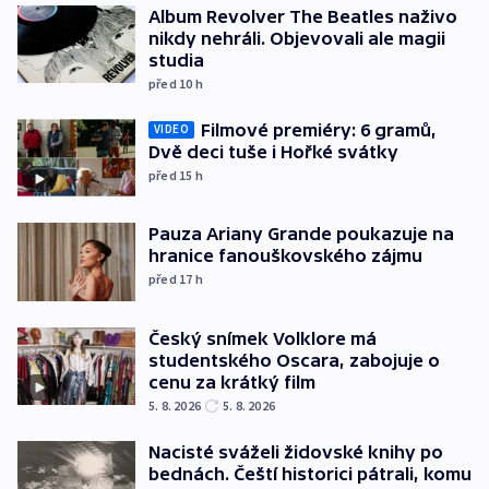
Album Revolver The Beatles naživo
nikdy nehráli. Objevovali ale magii
studia
před 10
h
Filmové premiéry: 6 gramů,
VIDEO
Dvě deci tuše i Hořké svátky
před 15
h
Pauza Ariany Grande poukazuje na
hranice fanouškovského zájmu
před 17
h
Český snímek Volklore má
studentského Oscara, zabojuje o
cenu za krátký film
5. 8. 2026
5. 8. 2026
Nacisté sváželi židovské knihy po
bednách. Čeští historici pátrali, komu