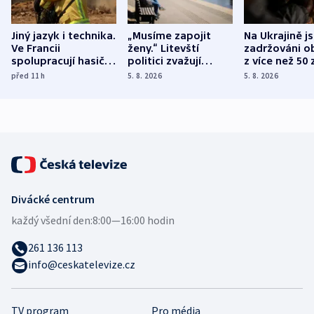
Jiný jazyk i technika.
„Musíme zapojit
Na Ukrajině j
Ve Francii
ženy.“ Litevští
zadržováni o
spolupracují hasiči z
politici zvažují
z více než 50 
různých zemí
dohodu o
Bojovali na s
před 11
h
5. 8. 2026
5. 8. 2026
demografii
Ruska
Divácké centrum
každý všední den:
8:00—16:00 hodin
261 136 113
info@ceskatelevize.cz
TV program
Pro média