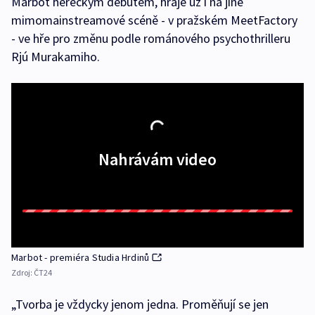
Marbot hereckým debutem, hraje už i na jiné
mimomainstreamové scéně - v pražském MeetFactory
- ve hře pro změnu podle románového psychothrilleru
Rjú Murakamiho.
Nahrávám video
Marbot - premiéra Studia Hrdinů
Zdroj:
ČT24
„Tvorba je vždycky jenom jedna. Proměňují se jen