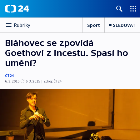
Sport
SLEDOVAT
Rubriky
Bláhovec se zpovídá
Goethovi z incestu. Spasí ho
umění?
ČT24
6. 3. 2015
6. 3. 2015
|
Zdroj:
ČT24