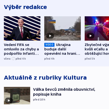
Výběr redakce
Vedení FIFA se
Ukrajina
Zbytečné výj
VIDEO
omluvilo za chyby a
buduje další
kvůli eCallu a
podpořilo Infantina.
opevnění na hranici
obtěžující ho
UEFA trvá na
s Běloruskem
zdržují záchr
včera
před 4
h
před 4
h
před 5
h
bojkotu
Aktuálně z rubriky
Kultura
Válka ševců změnila obuvnictví,
popisuje kniha
před 10
h